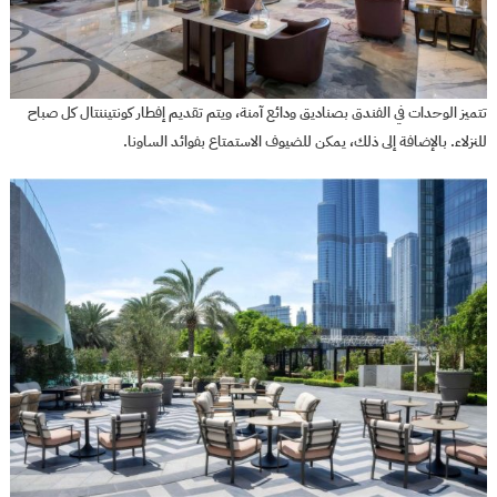
تتميز الوحدات في الفندق بصناديق ودائع آمنة، ويتم تقديم إفطار كونتيننتال كل صباح
للنزلاء. بالإضافة إلى ذلك، يمكن للضيوف الاستمتاع بفوائد الساونا.