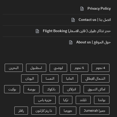
Privacy Policy
اتصل بنا | Contact us
حجز تذاكر طيران ( قارن الاسعار) Flight Booking
حول الموقع | About us
4 نجوم
5 نجوم
ابوضبي
اسطنبول
البحرين
الشمال الايطالي
المانيا
النمسا
اليونان
اماكن التسوق
انترلاكن
بانكوك
بورصة
بوكيت
بولندا
تايلند
تركيا
جزيرة ياس
جميرا Jumeirah
جورجيا
ذا ريتز كارلتون
رافلز