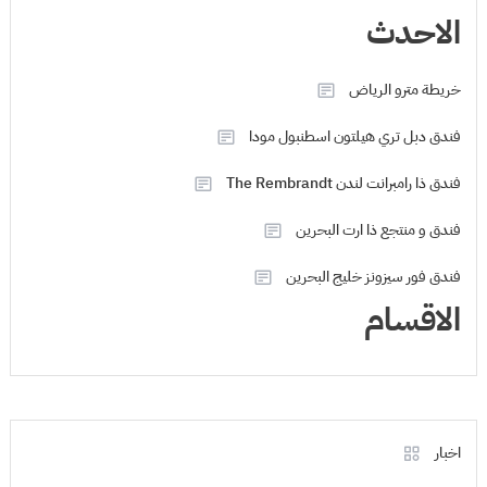
الاحدث
خريطة مترو الرياض
فندق دبل تري هيلتون اسطنبول مودا
فندق ذا رامبرانت لندن The Rembrandt
فندق و منتجع ذا ارت البحرين
فندق فور سيزونز خليج البحرين
الاقسام
اخبار