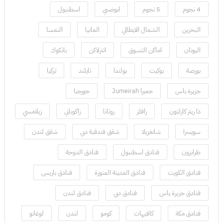
4 نجوم
5 نجوم
ابوضبي
اسطنبول
البحرين
الشمال الايطالي
المانيا
النمسا
اليونان
اماكن التسوق
انترلاكن
بانكوك
بورصة
بوكيت
بولندا
تايلند
تركيا
جزيرة ياس
جميرا Jumeirah
جورجيا
ذا ريتز كارلتون
رافلز
روتانا
زاكوباني
زيلامسي
سويسرا
شانغريلا
شقق فندقية دبي
شقق لندن
طرابزون
فنادق اسطنبول
فنادق الدوحة
فنادق الكويت
فنادق المدينة المنورة
فنادق باريس
فنادق جزيرة ياس
فنادق دبي
فنادق لندن
فنادق مكة
كافيهات
كومو
لندن
لوغانو