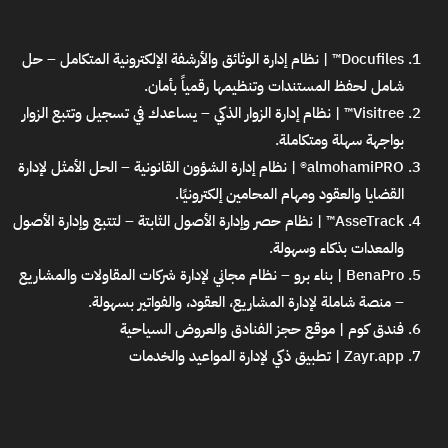
Docufiles™ | نظام إدارة الوثائق والأرشفة الإلكترونية المتكامل
– حل
شامل لحفظ المستندات وتنظيمها رقمياً بأمان.
Visitree™ | نظام إدارة الزوار الذكي
– يساعدك في تسجيل وتتبع الزوار
بواجهة سهلة ومتكاملة.
almohamiPRO® | نظام إدارة الشؤون القانونية
– الحل الأمثل لإدارة
القضايا والعقود ومهام المحامين إلكترونيًا.
AsseTrack™ | نظام حصر وإدارة الأصول الثابتة
– لتتبع وإدارة الأصول
والمعدات بذكاء وسهولة.
BenaPro | بناء برو – نظام مجاني لإدارة شركات المقاولات والمشاريع
– منصة شاملة لإدارة المشاريع، العقود، والفواتير بسهولة.
فندق كوم | موقع حجز الفنادق والعروض السياحية
Zayr.app | تطبيق ذكي لإدارة المواعيد والخدمات