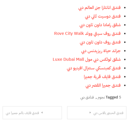
فندق انانتارا جزر العالم دبي
فندق دوسيت ثاني دبي
شقق رامادا داون تاون دبي
فندق روف سيتي ووك Rove City Walk
فندق روف داون تاون دبي
جراند حياة ريزيدنس دبي
شقق لولكس دبي مول Luxe Dubai Mall
فندق كمبنسكي سنترال افينيو دبي
فندق فايف قرية جميرا
فندق جميرا القصر دبي
5 نجوم
Tagged
,
فنادق دبي
تصفّح
فندق الحبتور بالاس دبي
فندق فايف بالم جميرا دبي
المقالات