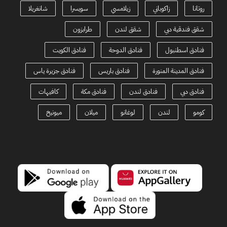
روتانا
زاكوباني
زيلامسي
سويسرا
شانغريلا
شقق فندقية دبي
شقق لندن
طرابزون
فنادق اسطنبول
فنادق الدوحة
فنادق الكويت
فنادق المدينة المنورة
فنادق باريس
فنادق جزيرة ياس
فنادق دبي
فنادق لندن
فنادق مكة
كافيهات
كومو
لندن
لوغانو
ميلان
ميونيخ