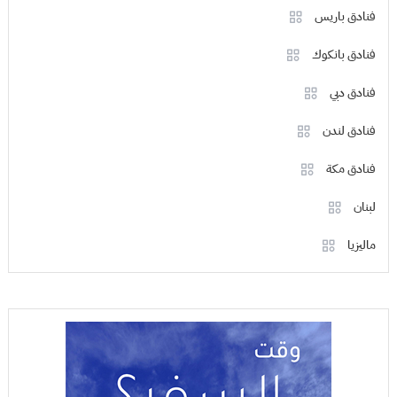
فنادق باريس
فنادق بانكوك
فنادق دبي
فنادق لندن
فنادق مكة
لبنان
ماليزيا