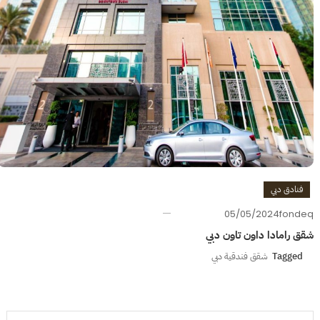
فنادق دبي
05/05/2024
fondeq
شقق رامادا داون تاون دبي
Tagged
شقق فندقية دبي