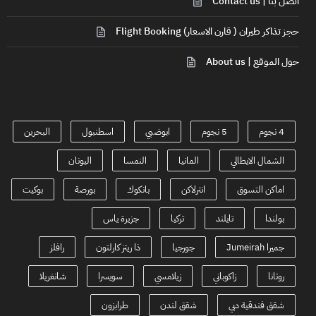
اتصل بنا | Contact us
حجز تذاكر طيران ( قارن الاسعار) Flight Booking
حول الموقع | About us
4 نجوم
5 نجوم
ابوضبي
اسطنبول
البحرين
الشمال الايطالي
المانيا
النمسا
اليونان
اماكن التسوق
انترلاكن
بانكوك
بورصة
بوكيت
بولندا
تايلند
تركيا
جزيرة ياس
جميرا Jumeirah
جورجيا
ذا ريتز كارلتون
رافلز
روتانا
زاكوباني
زيلامسي
سويسرا
شانغريلا
شقق فندقية دبي
شقق لندن
طرابزون