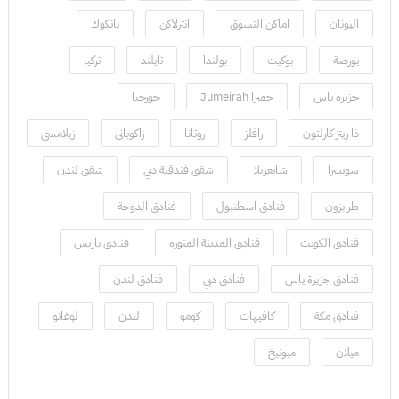
اليونان
اماكن التسوق
انترلاكن
بانكوك
بورصة
بوكيت
بولندا
تايلند
تركيا
جزيرة ياس
جميرا Jumeirah
جورجيا
ذا ريتز كارلتون
رافلز
روتانا
زاكوباني
زيلامسي
سويسرا
شانغريلا
شقق فندقية دبي
شقق لندن
طرابزون
فنادق اسطنبول
فنادق الدوحة
فنادق الكويت
فنادق المدينة المنورة
فنادق باريس
فنادق جزيرة ياس
فنادق دبي
فنادق لندن
فنادق مكة
كافيهات
كومو
لندن
لوغانو
ميلان
ميونيخ