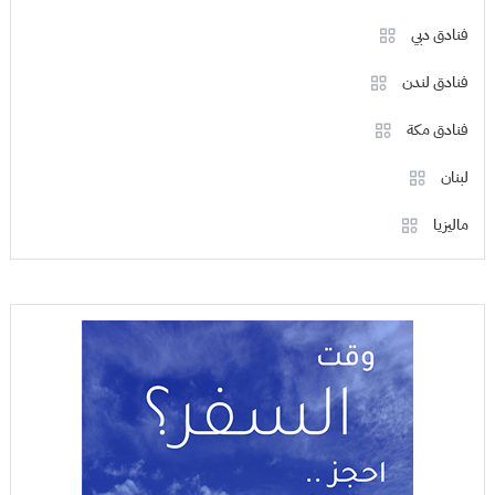
فنادق دبي
فنادق لندن
فنادق مكة
لبنان
ماليزيا