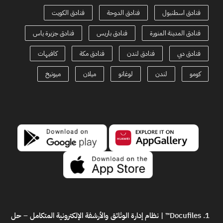
فنادق اسطنبول
فنادق الدوحة
فنادق الكويت
فنادق المدينة المنورة
فنادق باريس
فنادق جزيرة ياس
فنادق دبي
فنادق لندن
فنادق مكة
كافيهات
كومو
لندن
لوغانو
ميلان
ميونيخ
Docufiles™ | نظام إدارة الوثائق والأرشفة الإلكترونية المتكامل
– حل