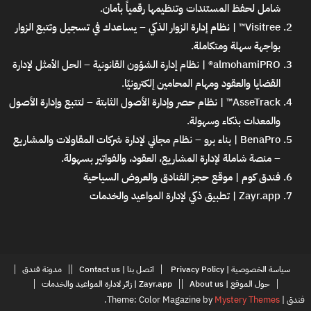
شامل لحفظ المستندات وتنظيمها رقمياً بأمان.
Visitree™ | نظام إدارة الزوار الذكي
– يساعدك في تسجيل وتتبع الزوار
بواجهة سهلة ومتكاملة.
almohamiPRO® | نظام إدارة الشؤون القانونية
– الحل الأمثل لإدارة
القضايا والعقود ومهام المحامين إلكترونيًا.
AsseTrack™ | نظام حصر وإدارة الأصول الثابتة
– لتتبع وإدارة الأصول
والمعدات بذكاء وسهولة.
BenaPro | بناء برو – نظام مجاني لإدارة شركات المقاولات والمشاريع
– منصة شاملة لإدارة المشاريع، العقود، والفواتير بسهولة.
فندق كوم | موقع حجز الفنادق والعروض السياحية
Zayr.app | تطبيق ذكي لإدارة المواعيد والخدمات
سياسة الخصوصية | Privacy Policy
اتصل بنا | Contact us
مدونة فندق
حول الموقع | About us
Zayr.app | زائر لادارة المواعيد والخدمات
فندق
|
Mystery Themes
Theme: Color Magazine by
.