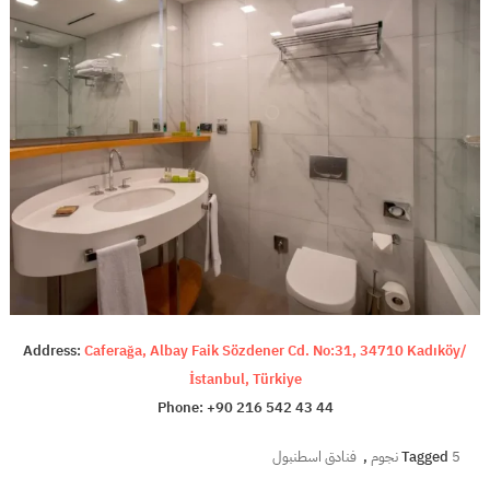
Address:
Caferağa, Albay Faik Sözdener Cd. No:31, 34710 Kadıköy/
İstanbul, Türkiye
Phone: +90 216 542 43 44
5 نجوم
Tagged
,
فنادق اسطنبول