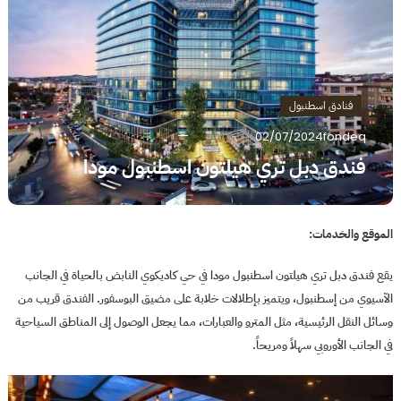
فنادق اسطنبول
02/07/2024
fondeq
فندق دبل تري هيلتون اسطنبول مودا
الموقع والخدمات:
يقع فندق دبل تري هيلتون اسطنبول مودا في حي كاديكوي النابض بالحياة في الجانب
الآسيوي من إسطنبول، ويتميز بإطلالات خلابة على مضيق البوسفور. الفندق قريب من
وسائل النقل الرئيسية، مثل المترو والعبارات، مما يجعل الوصول إلى المناطق السياحية
في الجانب الأوروبي سهلاً ومريحاً.