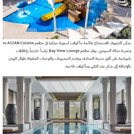
يمكن للضيوف الاستمتاع بقائمة مأكولات آسيوية مبتكرة في مطعم re ASIAN Cuisine
وتجربة صالة السوشي. يوفر مطعم Bay View Lounge تراساً خارجياً بإطلالات
بانورامية على أفق مدينة المنامة، ويقدم المشروبات والوجبات الخفيفة طوال اليوم،
بالإضافة إلى شاي بعد الظهر ومأكولات فاخرة.