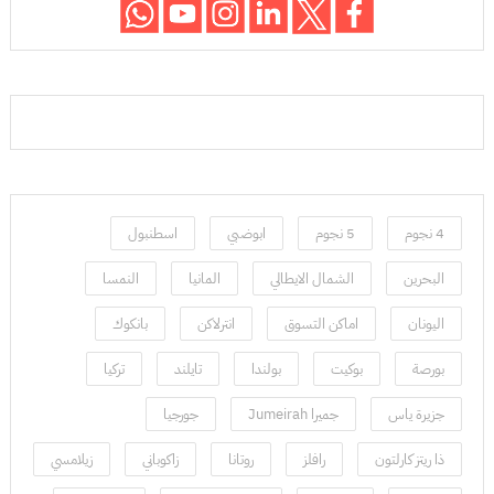
4 نجوم
5 نجوم
ابوضبي
اسطنبول
البحرين
الشمال الايطالي
المانيا
النمسا
اليونان
اماكن التسوق
انترلاكن
بانكوك
بورصة
بوكيت
بولندا
تايلند
تركيا
جزيرة ياس
جميرا Jumeirah
جورجيا
ذا ريتز كارلتون
رافلز
روتانا
زاكوباني
زيلامسي