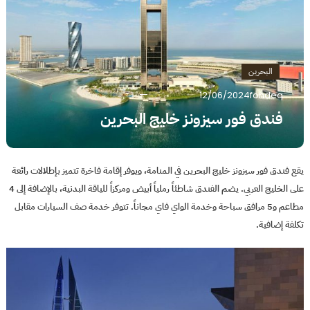
البحرين
12/06/2024
fondeq
فندق فور سيزونز خليج البحرين
يقع فندق فور سيزونز خليج البحرين في المنامة، ويوفر إقامة فاخرة تتميز بإطلالات رائعة
على الخليج العربي. يضم الفندق شاطئاً رملياً أبيض ومركزاً للياقة البدنية، بالإضافة إلى 4
مطاعم و5 مرافق سباحة وخدمة الواي فاي مجاناً. تتوفر خدمة صف السيارات مقابل
تكلفة إضافية.