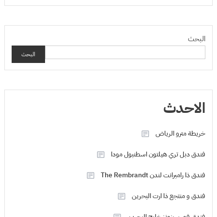
البحث
البحث
الاحدث
خريطة مترو الرياض
فندق دبل تري هيلتون اسطنبول مودا
فندق ذا رامبرانت لندن The Rembrandt
فندق و منتجع ذا ارت البحرين
فندق فور سيزونز خليج البحرين