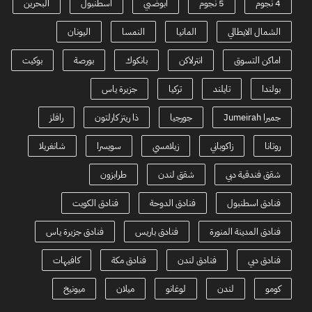
4 نجوم
5 نجوم
ابوضبي
اسطنبول
البحرين
الشمال الايطالي
المانيا
النمسا
اليونان
اماكن التسوق
انترلاكن
بانكوك
بورصة
بوكيت
بولندا
تايلند
تركيا
جزيرة ياس
جميرا Jumeirah
جورجيا
ذا ريتز كارلتون
رافلز
روتانا
زاكوباني
زيلامسي
سويسرا
شانغريلا
شقق فندقية دبي
شقق لندن
طرابزون
فنادق اسطنبول
فنادق الدوحة
فنادق الكويت
فنادق المدينة المنورة
فنادق باريس
فنادق جزيرة ياس
فنادق دبي
فنادق لندن
فنادق مكة
كافيهات
كومو
لندن
لوغانو
ميلان
ميونيخ