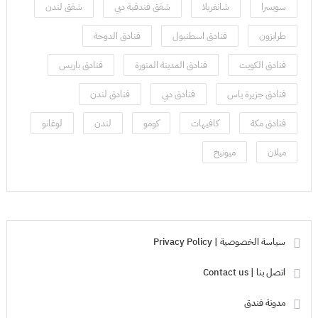
سويسرا
شانغريلا
شقق فندقية دبي
شقق لندن
طرابزون
فنادق اسطنبول
فنادق الدوحة
فنادق الكويت
فنادق المدينة المنورة
فنادق باريس
فنادق جزيرة ياس
فنادق دبي
فنادق لندن
فنادق مكة
كافيهات
كومو
لندن
لوغانو
ميلان
ميونيخ
سياسة الخصوصية | Privacy Policy
اتصل بنا | Contact us
مدونة فندق