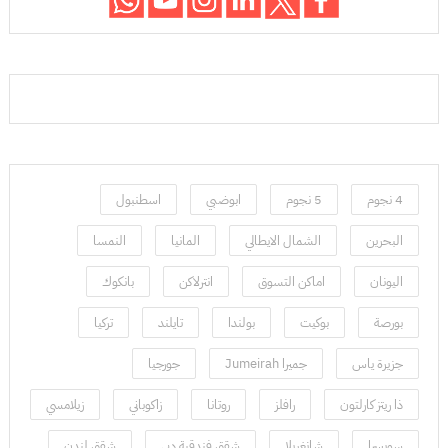
4 نجوم
5 نجوم
ابوضبي
اسطنبول
البحرين
الشمال الايطالي
المانيا
النمسا
اليونان
اماكن التسوق
انترلاكن
بانكوك
بورصة
بوكيت
بولندا
تايلند
تركيا
جزيرة ياس
جميرا Jumeirah
جورجيا
ذا ريتز كارلتون
رافلز
روتانا
زاكوباني
زيلامسي
سويسرا
شانغريلا
شقق فندقية دبي
شقق لندن