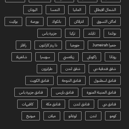
الشمال الايطالي
المانيا
النمسا
اليونان
اماكن التسوق
انترلاكن
بانكوك
بورصة
بوكيت
بولندا
تايلند
تركيا
جزيرة ياس
جميرا Jumeirah
جورجيا
ذا ريتز كارلتون
رافلز
روتانا
زاكوباني
زيلامسي
سويسرا
شانغريلا
شقق فندقية دبي
شقق لندن
طرابزون
فنادق اسطنبول
فنادق الدوحة
فنادق الكويت
فنادق المدينة المنورة
فنادق باريس
فنادق جزيرة ياس
فنادق دبي
فنادق لندن
فنادق مكة
كافيهات
كومو
لندن
لوغانو
ميلان
ميونيخ