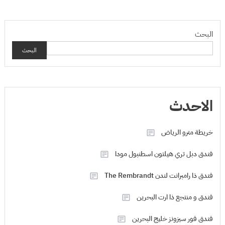
البحث
البحث
الاحدث
خريطة مترو الرياض
فندق دبل تري هيلتون اسطنبول مودا
فندق ذا رامبرانت لندن The Rembrandt
فندق و منتجع ذا ارت البحرين
فندق فور سيزونز خليج البحرين