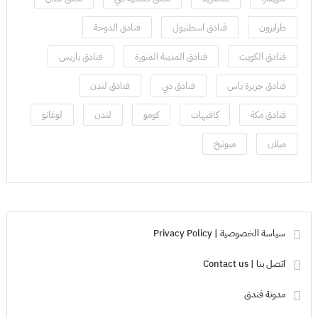
طرابزون
فنادق اسطنبول
فنادق الدوحة
فنادق الكويت
فنادق المدينة المنورة
فنادق باريس
فنادق جزيرة ياس
فنادق دبي
فنادق لندن
فنادق مكة
كافيهات
كومو
لندن
لوغانو
ميلان
ميونيخ
سياسة الخصوصية | Privacy Policy
اتصل بنا | Contact us
مدونة فندق