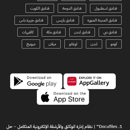
فنادق اسطنبول
فنادق الدوحة
فنادق الكويت
فنادق المدينة المنورة
فنادق باريس
فنادق جزيرة ياس
فنادق دبي
فنادق لندن
فنادق مكة
كافيهات
كومو
لندن
لوغانو
ميلان
ميونيخ
Docufiles™ | نظام إدارة الوثائق والأرشفة الإلكترونية المتكامل
– حل