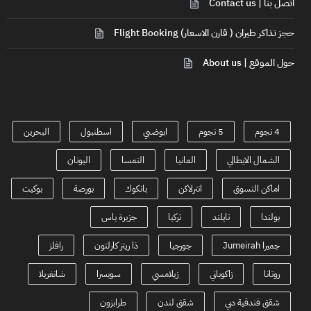
اتصل بنا | Contact us
حجز تذاكر طيران ( قارن الاسعار) Flight Booking
حول الموقع | About us
4 نجوم
5 نجوم
ابوضبي
اسطنبول
البحرين
الشمال الايطالي
المانيا
النمسا
اليونان
اماكن التسوق
انترلاكن
بانكوك
بورصة
بوكيت
بولندا
تايلند
تركيا
جزيرة ياس
جميرا Jumeirah
جورجيا
ذا ريتز كارلتون
رافلز
روتانا
زاكوباني
زيلامسي
سويسرا
شانغريلا
شقق فندقية دبي
شقق لندن
طرابزون