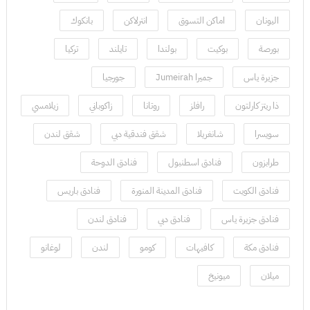
اليونان
اماكن التسوق
انترلاكن
بانكوك
بورصة
بوكيت
بولندا
تايلند
تركيا
جزيرة ياس
جميرا Jumeirah
جورجيا
ذا ريتز كارلتون
رافلز
روتانا
زاكوباني
زيلامسي
سويسرا
شانغريلا
شقق فندقية دبي
شقق لندن
طرابزون
فنادق اسطنبول
فنادق الدوحة
فنادق الكويت
فنادق المدينة المنورة
فنادق باريس
فنادق جزيرة ياس
فنادق دبي
فنادق لندن
فنادق مكة
كافيهات
كومو
لندن
لوغانو
ميلان
ميونيخ