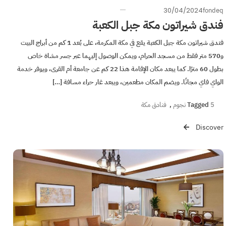
30/04/2024
fondeq
فندق شيراتون مكة جبل الكعبة
فندق شيراتون مكة جبل الكعبة يقع في مكة المكرمة، على بُعد 1 كم من أبراج البيت
و570 متر فقط من مسجد الحرام، ويمكن الوصول إليهما عبر جسر مشاة خاص
بطول 60 مترًا. كما يبعد مكان الإقامة هذا 22 كم عن جامعة أم القرى، ويوفر خدمة
الواي فاي مجانًا. ويضم المكان مطعمين، ويبعد غار حراء مسافة […]
5 نجوم
Tagged
,
فنادق مكة
Discover