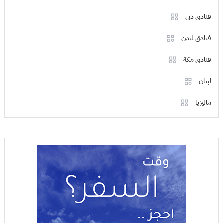
فنادق دبي
فنادق لندن
فنادق مكة
لبنان
ماليزيا