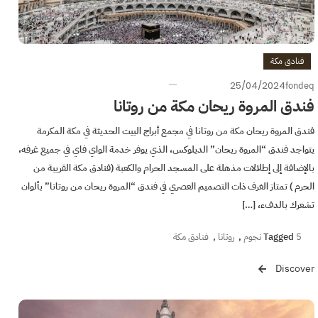
فنادق مكة
25/04/2024
fondeq
فندق المروة ريحان مكة من روتانا
فندق المروة ريحان مكة من روتانا في مجمع أبراج البيت الحديثة في مكة المكرمة
يتواجد فندق “المروة ريحان” الديلوكس، الذي يوفر خدمة الواي فاي في جميع غرفه،
بالإضافة إلى إطلالات مذهلة على المسجد الحرام والكعبة (فنادق مكة القريبة من
الحرم ) تمتاز الغرف ذات التصميم العصري في فندق “المروة ريحان من روتانا” بألوان
تشعرك بالدفء، […]
5 نجوم
Tagged
,
روتانا
,
فنادق مكة
Discover