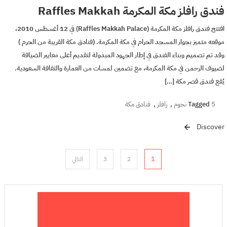
فندق رافلز مكة المكرمة Raffles Makkah
افتتح فندق رافلز مكة المكرمة (Raffles Makkah Palace) في 12 أغسطس 2010،
موقعه متميز بجوار المسجد الحرام في مكة المكرمة. (فنادق مكة القريبة من الحرم )
وقد تم تصميم وبناء الفندق في إطار الجهود المبذولة لتقديم أعلى معايير الضيافة
لضيوف الرحمن في مكة المكرمة، مع تضمين لمسات من العمارة والثقافة السعودية.
يُقع فندق قصر مكة […]
5 نجوم
Tagged
,
رافلز
,
فنادق مكة
Discover
تعدد
1
2
3
التالي
صفحات
المقالات