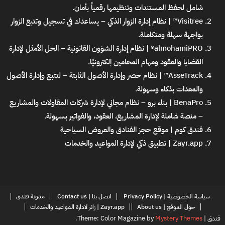
شامل لحفظ المستندات وتنظيمها رقمياً بأمان.
Visitree™ | نظام إدارة الزوار الذكي
– يساعدك في تسجيل وتتبع الزوار
بواجهة سهلة ومتكاملة.
almohamiPRO® | نظام إدارة الشؤون القانونية
– الحل الأمثل لإدارة
القضايا والعقود ومهام المحامين إلكترونيًا.
AsseTrack™ | نظام حصر وإدارة الأصول الثابتة
– لتتبع وإدارة الأصول
والمعدات بذكاء وسهولة.
BenaPro | بناء برو – نظام مجاني لإدارة شركات المقاولات والمشاريع
– منصة شاملة لإدارة المشاريع، العقود، والفواتير بسهولة.
فندق كوم | موقع حجز الفنادق والعروض السياحية
Zayr.app | تطبيق ذكي لإدارة المواعيد والخدمات
سياسة الخصوصية | Privacy Policy
اتصل بنا | Contact us
مدونة فندق
حول الموقع | About us
Zayr.app | زائر لادارة المواعيد والخدمات
فندق
|
Mystery Themes
Theme: Color Magazine by
.