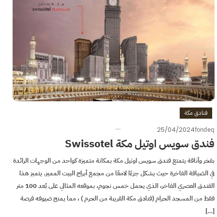
فنادق مكة
25/04/2024
fondeq
فندق سويس اوتيل مكة Swissotel
بفخر وأناقة يتمتع فندق سويس اوتيل مكة بمكانة متميزة كواحد من الوجهات الرائدة
في الضيافة الفاخرة حيث يشكل جزءًا لامعًا من مجمع أبراج البيت المميز. يتميز هذا
الفندق العصري الفاخر، الذي يحمل خمس نجوم، بموقعه المثالي على بُعد 100 متر
فقط من المسجد الحرام (فنادق مكة القريبة من الحرم ) ، مما يمنح ضيوفه فرصة
[…]