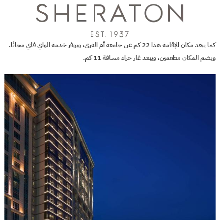
كما يبعد مكان الإقامة هذا 22 كم عن جامعة أم القرى، ويوفر خدمة الواي فاي مجانًا.
ويضم المكان مطعمين، ويبعد غار حراء مسافة 11 كم.