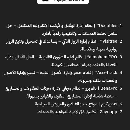
Docufiles™ | نظام إدارة الوثائق والأرشفة الإلكترونية المتكامل
– حل
شامل لحفظ المستندات وتنظيمها رقمياً بأمان.
Visitree™ | نظام إدارة الزوار الذكي
– يساعدك في تسجيل وتتبع الزوار
بواجهة سهلة ومتكاملة.
almohamiPRO® | نظام إدارة الشؤون القانونية
– الحل الأمثل لإدارة
القضايا والعقود ومهام المحامين إلكترونيًا.
AsseTrack™ | نظام حصر وإدارة الأصول الثابتة
– لتتبع وإدارة الأصول
والمعدات بذكاء وسهولة.
BenaPro | بناء برو – نظام مجاني لإدارة شركات المقاولات والمشاريع
– منصة شاملة لإدارة المشاريع، العقود، والفواتير بسهولة.
فندق كوم | موقع حجز الفنادق والعروض السياحية
Zayr.app | تطبيق ذكي لإدارة المواعيد والخدمات