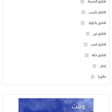
فنادق المدينة
فنادق باريس
فنادق بانكوك
فنادق دبي
فنادق لندن
فنادق مكة
لبنان
ماليزيا