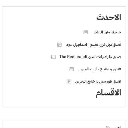
الاحدث
خريطة مترو الرياض
فندق دبل تري هيلتون اسطنبول مودا
فندق ذا رامبرانت لندن The Rembrandt
فندق و منتجع ذا ارت البحرين
فندق فور سيزونز خليج البحرين
الاقسام
اخبار