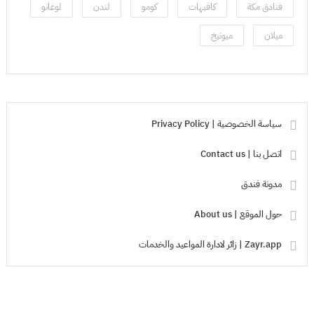
فنادق مكة
كافيهات
كومو
لندن
لوغانو
ميلان
ميونيخ
سياسة الخصوصية | Privacy Policy
اتصل بنا | Contact us
مدونة فندق
حول الموقع | About us
Zayr.app | زائر لادارة المواعيد والخدمات