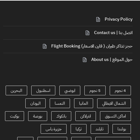
Privacy Policy
اتصل بنا | Contact us
حجز تذاكر طيران ( قارن الاسعار) Flight Booking
حول الموقع | About us
4 نجوم
5 نجوم
ابوضبي
اسطنبول
البحرين
الشمال الايطالي
المانيا
النمسا
اليونان
اماكن التسوق
انترلاكن
بانكوك
بورصة
بوكيت
بولندا
تايلند
تركيا
جزيرة ياس