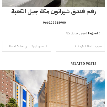
رقم فندق شيراتون مكة جبل الكعبة
+966125518900
5 نجوم
Tagged
,
فنادق مكة
تصفّح
فندق شذا مكة المكرمة
فندق ليغولاند دبي LEGOLAND Hotel Dubai
المقالات
RELATED POSTS