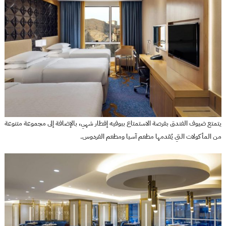
يتمتع ضيوف الفندق بفرصة الاستمتاع ببوفيه إفطار شهي، بالإضافة إلى مجموعة متنوعة
من المأكولات التي يُقدمها مطعم آسيا ومطعم الفردوس.