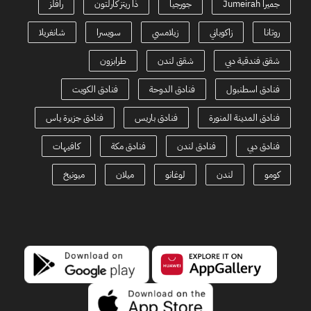
جميرا Jumeirah
جورجيا
ذا ريتز كارلتون
رافلز
روتانا
زاكوباني
زيلامسي
سويسرا
شانغريلا
شقق فندقية دبي
شقق لندن
طرابزون
فنادق اسطنبول
فنادق الدوحة
فنادق الكويت
فنادق المدينة المنورة
فنادق باريس
فنادق جزيرة ياس
فنادق دبي
فنادق لندن
فنادق مكة
كافيهات
كومو
لندن
لوغانو
ميلان
ميونيخ