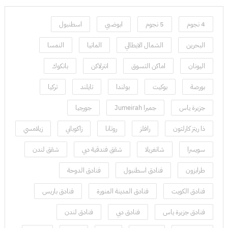
4 نجوم
5 نجوم
ابوضبي
اسطنبول
البحرين
الشمال الايطالي
المانيا
النمسا
اليونان
اماكن التسوق
انترلاكن
بانكوك
بورصة
بوكيت
بولندا
تايلند
تركيا
جزيرة ياس
جميرا Jumeirah
جورجيا
ذا ريتز كارلتون
رافلز
روتانا
زاكوباني
زيلامسي
سويسرا
شانغريلا
شقق فندقية دبي
شقق لندن
طرابزون
فنادق اسطنبول
فنادق الدوحة
فنادق الكويت
فنادق المدينة المنورة
فنادق باريس
فنادق جزيرة ياس
فنادق دبي
فنادق لندن