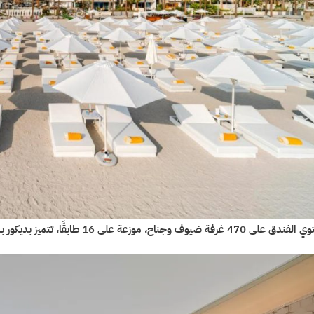
 470 غرفة ضيوف وجناح، موزعة على 16 طابقًا، تتميز بديكور بسيط وأنيق مع إطلالات على الخليج العربي.