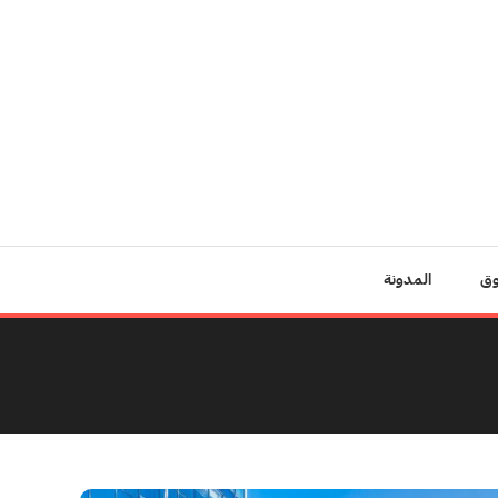
وق
المدونة