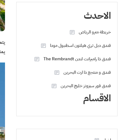
الاحدث
خريطة مترو الرياض
يتم
فندق دبل تري هيلتون اسطنبول مودا
يمتد على مسافة 55
فندق ذا رامبرانت لندن The Rembrandt
فندق و منتجع ذا ارت البحرين
فندق فور سيزونز خليج البحرين
الاقسام