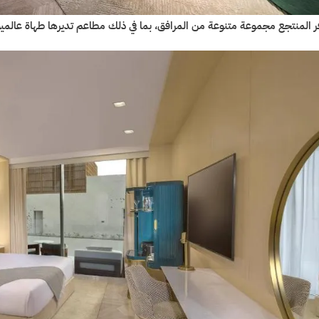
ر المنتجع مجموعة متنوعة من المرافق، بما في ذلك مطاعم تديرها طهاة عالميون وسبا عصري