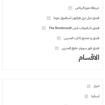
خريطة مترو الرياض
فندق دبل تري هيلتون اسطنبول مودا
فندق ذا رامبرانت لندن The Rembrandt
فندق و منتجع ذا ارت البحرين
فندق فور سيزونز خليج البحرين
الاقسام
اخبار
اسبانيا