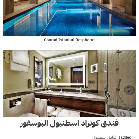
Conrad Istanbul Bosphorus
فندق كونراد اسطنبول البوسفور
Tagged
فنادق اسطنبول