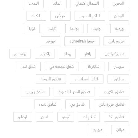
البحرين
الشمال الايطالي
المانيا
النمسا
اليونان
اماكن التسوق
انترلاكن
بانكوك
بورصة
بوكيت
بولندا
تايلند
تركيا
جزيرة ياس
جميرا Jumeirah
جورجيا
ذا ريتز كارلتون
رافلز
روتانا
زاكوباني
زيلامسي
سويسرا
شانغريلا
شقق فندقية دبي
شقق لندن
طرابزون
فنادق اسطنبول
فنادق الدوحة
فنادق الكويت
فنادق المدينة المنورة
فنادق باريس
فنادق جزيرة ياس
فنادق دبي
فنادق لندن
فنادق مكة
كافيهات
كومو
لندن
لوغانو
ميلان
ميونيخ