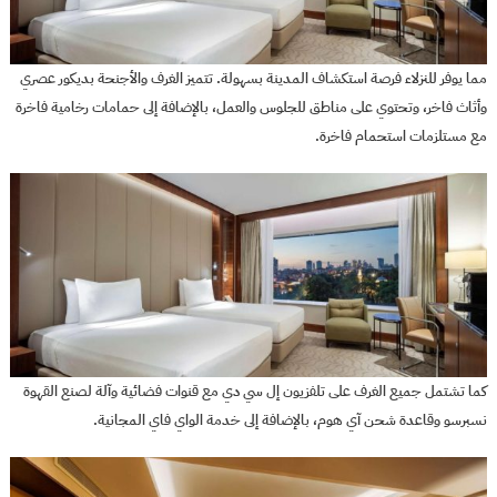
مما يوفر للنزلاء فرصة استكشاف المدينة بسهولة. تتميز الغرف والأجنحة بديكور عصري
وأثاث فاخر، وتحتوي على مناطق للجلوس والعمل، بالإضافة إلى حمامات رخامية فاخرة
مع مستلزمات استحمام فاخرة.
كما تشتمل جميع الغرف على تلفزيون إل سي دي مع قنوات فضائية وآلة لصنع القهوة
نسبرسو وقاعدة شحن آي هوم، بالإضافة إلى خدمة الواي فاي المجانية.