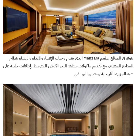
يتوفر في الموقع مطعم Manzara الذي يقدم وجبات الإفطار والغداء والعشاء بنظام
المطبخ المفتوح، مع تقديم مأكولات منطقة البحر الأبيض المتوسط بإطلالات خلابة على
شبه الجزيرة التاريخية ومضيق البوسفور.