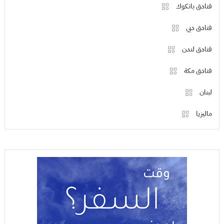
فنادق بانكوك
فنادق دبي
فنادق لندن
فنادق مكة
لبنان
ماليزيا