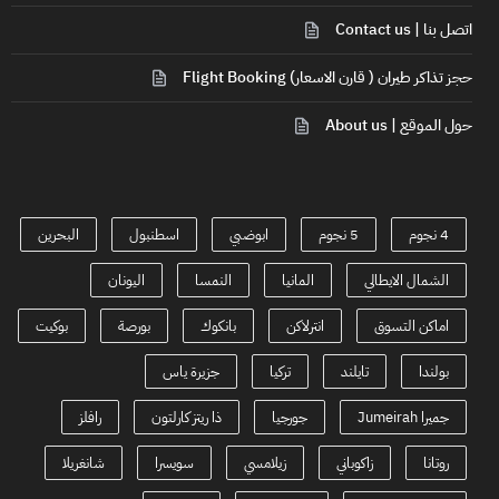
اتصل بنا | Contact us
حجز تذاكر طيران ( قارن الاسعار) Flight Booking
حول الموقع | About us
4 نجوم
5 نجوم
ابوضبي
اسطنبول
البحرين
الشمال الايطالي
المانيا
النمسا
اليونان
اماكن التسوق
انترلاكن
بانكوك
بورصة
بوكيت
بولندا
تايلند
تركيا
جزيرة ياس
جميرا Jumeirah
جورجيا
ذا ريتز كارلتون
رافلز
روتانا
زاكوباني
زيلامسي
سويسرا
شانغريلا