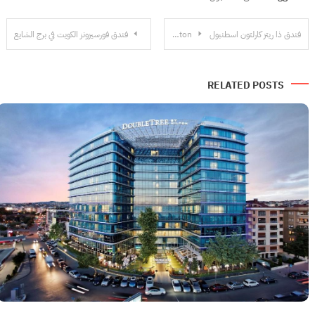
تصفّح
فندق ذا ريتز كارلتون اسطنبول The Ritz-Carlton
فندق فورسيزونز الكويت في برج الشايع
المقالات
RELATED POSTS