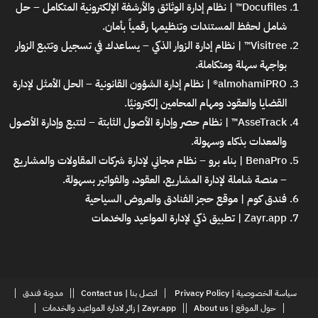
Docufiles™ | نظام إدارة الوثائق والأرشفة الإلكترونية المتكامل
– حل
شامل لحفظ المستندات وتنظيمها رقمياً بأمان.
Visitree™ | نظام إدارة الزوار الذكي
– يساعدك في تسجيل وتتبع الزوار
بواجهة سهلة ومتكاملة.
almohamiPRO® | نظام إدارة الشؤون القانونية
– الحل الأمثل لإدارة
القضايا والعقود ومهام المحامين إلكترونيًا.
AsseTrack™ | نظام حصر وإدارة الأصول الثابتة
– لتتبع وإدارة الأصول
والمعدات بذكاء وسهولة.
BenaPro | بناء برو – نظام مجاني لإدارة شركات المقاولات والمشاريع
– منصة شاملة لإدارة المشاريع، العقود، والفواتير بسهولة.
فندق كوم | موقع حجز الفنادق والعروض السياحية
Zayr.app | تطبيق ذكي لإدارة المواعيد والخدمات
سياسة الخصوصية | Privacy Policy
اتصل بنا | Contact us
مدونة فندق
حول الموقع | About us
Zayr.app | زائر لادارة المواعيد والخدمات