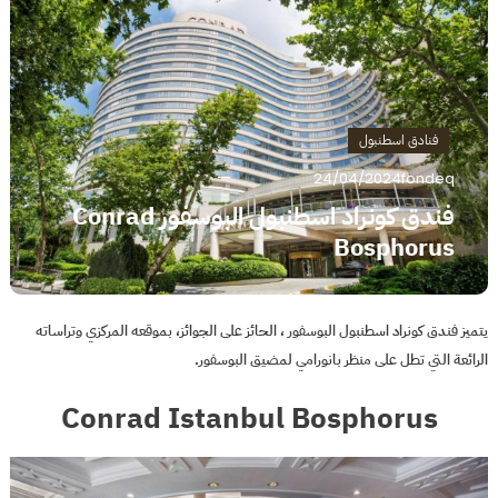
فنادق اسطنبول
24/04/2024
fondeq
فندق كونراد اسطنبول البوسفور Conrad
Bosphorus
يتميز فندق كونراد اسطنبول البوسفور ، الحائز على الجوائز، بموقعه المركزي وتراساته
الرائعة التي تطل على منظر بانورامي لمضيق البوسفور.
Conrad Istanbul Bosphorus