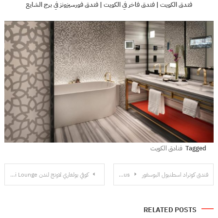
فندق الكويت | فندق فاخر في الكويت | فندق فورسيزونز في برج الشايع
Tagged
فنادق الكويت
تصفّح
فندق كونراد اسطنبول البوسفور Conrad Bosphorus
كوفي بولغاري لاونج لندن The Bulgari Lounge
المقالات
RELATED POSTS