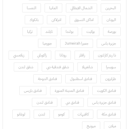
البحرين
الشمال الايطالي
المانيا
النمسا
اليونان
اماكن التسوق
انترلاكن
بانكوك
بورصة
بوكيت
بولندا
تايلند
تركيا
جزيرة ياس
جميرا Jumeirah
جورجيا
ذا ريتز كارلتون
رافلز
روتانا
زاكوباني
زيلامسي
سويسرا
شانغريلا
شقق فندقية دبي
شقق لندن
طرابزون
فنادق اسطنبول
فنادق الدوحة
فنادق الكويت
فنادق المدينة المنورة
فنادق باريس
فنادق جزيرة ياس
فنادق دبي
فنادق لندن
فنادق مكة
كافيهات
كومو
لندن
لوغانو
ميلان
ميونيخ