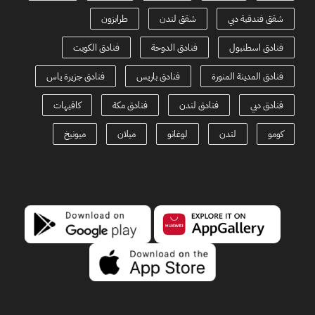
شقق فندقية دبي
شقق لندن
طرابزون
فنادق اسطنبول
فنادق الدوحة
فنادق الكويت
فنادق المدينة المنورة
فنادق باريس
فنادق جزيرة ياس
فنادق دبي
فنادق لندن
فنادق مكة
كافيهات
كومو
لندن
لوغانو
ميلان
ميونيخ