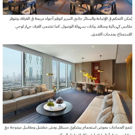
يُمكن التحكم في الإضاءة والستائر جانبي السرير لتوفير أجواء مريحة في الغرفة، وتتوفر
مقابس كهربائية ومنافذ بيانات بسهولة الوصول. كما تتضمن الغرف جهاز لوحي
للاستمتاع بخدمات الفندق.
تتميز الحمامات بحوض استحمام بيضاوي مستقل ودش منفصل ومغاسل مزدوجة مع