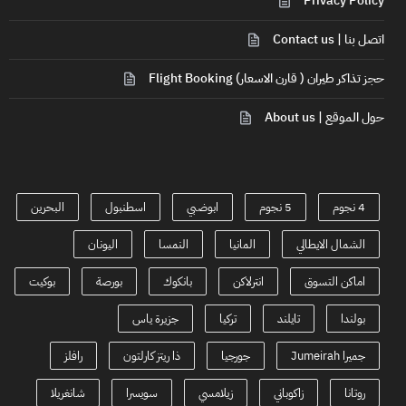
Privacy Policy
اتصل بنا | Contact us
حجز تذاكر طيران ( قارن الاسعار) Flight Booking
حول الموقع | About us
4 نجوم
5 نجوم
ابوضبي
اسطنبول
البحرين
الشمال الايطالي
المانيا
النمسا
اليونان
اماكن التسوق
انترلاكن
بانكوك
بورصة
بوكيت
بولندا
تايلند
تركيا
جزيرة ياس
جميرا Jumeirah
جورجيا
ذا ريتز كارلتون
رافلز
روتانا
زاكوباني
زيلامسي
سويسرا
شانغريلا