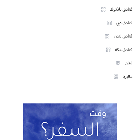
فنادق بانكوك
فنادق دبي
فنادق لندن
فنادق مكة
لبنان
ماليزيا