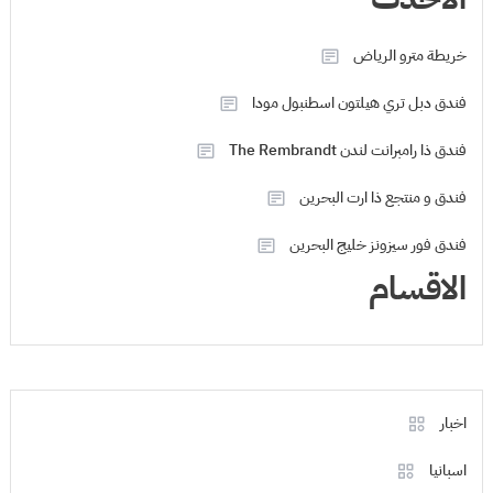
خريطة مترو الرياض
فندق دبل تري هيلتون اسطنبول مودا
فندق ذا رامبرانت لندن The Rembrandt
فندق و منتجع ذا ارت البحرين
فندق فور سيزونز خليج البحرين
الاقسام
اخبار
اسبانيا