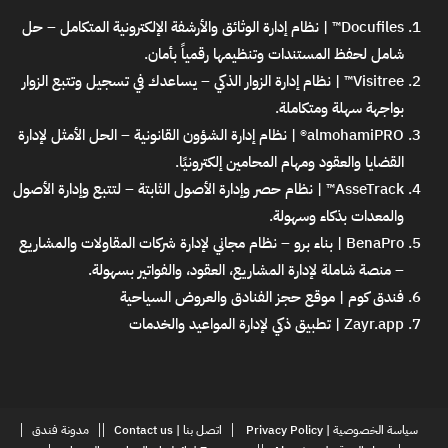
Docufiles™ | نظام إدارة الوثائق والأرشفة الإلكترونية المتكامل
– حل
شامل لحفظ المستندات وتنظيمها رقمياً بأمان.
Visitree™ | نظام إدارة الزوار الذكي
– يساعدك في تسجيل وتتبع الزوار
بواجهة سهلة ومتكاملة.
almohamiPRO® | نظام إدارة الشؤون القانونية
– الحل الأمثل لإدارة
القضايا والعقود ومهام المحامين إلكترونيًا.
AsseTrack™ | نظام حصر وإدارة الأصول الثابتة
– لتتبع وإدارة الأصول
والمعدات بذكاء وسهولة.
BenaPro | بناء برو – نظام مجاني لإدارة شركات المقاولات والمشاريع
– منصة شاملة لإدارة المشاريع، العقود، والفواتير بسهولة.
فندق كوم | موقع حجز الفنادق والعروض السياحية
Zayr.app | تطبيق ذكي لإدارة المواعيد والخدمات
سياسة الخصوصية | Privacy Policy
اتصل بنا | Contact us
مدونة فندق