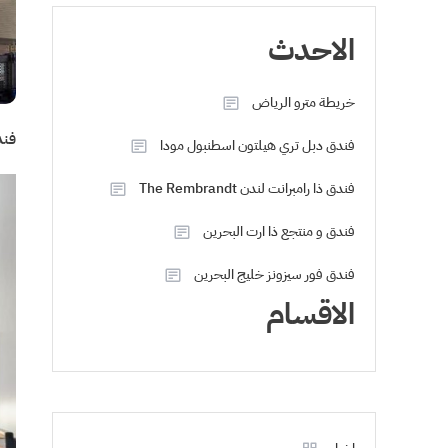
الاحدث
خريطة مترو الرياض
فند
فندق دبل تري هيلتون اسطنبول مودا
فندق ذا رامبرانت لندن The Rembrandt
فندق و منتجع ذا ارت البحرين
فندق فور سيزونز خليج البحرين
الاقسام