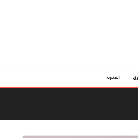
وق
المدونة