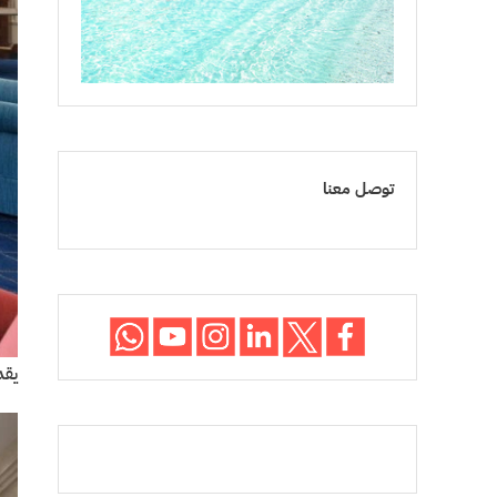
توصل معنا
يقدم مطعم tana