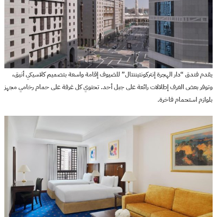
يقدم فندق “دار الهجرة إنتركونتيننتال” للضيوف إقامة واسعة بتصميم كلاسيكي أنيق،
وتوفر بعض الغرف إطلالات رائعة على جبل أحد. تحتوي كل غرفة على حمام رخامي مجهز
بلوازم استحمام فاخرة.