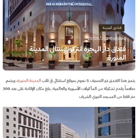
فنادق المدينة
20/05/2024
fondeq
فندق دار الهجرة انتركونتيننتال المدينة
المنورة
يتميز هذا الفندق ذو التصنيف 5 نجوم بموقع استثنائي في قلب
المدينة المنورة
، ويضم
مطعماً يقدم تشكيلة من المأكولات الآسيوية والعالمية. يقع مكان الإقامة على بعد 300
متر فقط من المسجد النبوي الشريف