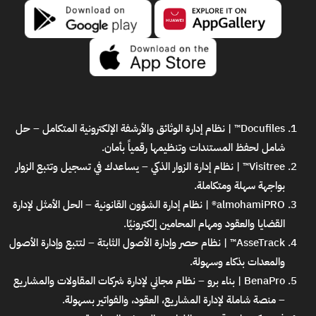
Docufiles™ | نظام إدارة الوثائق والأرشفة الإلكترونية المتكامل
– حل
شامل لحفظ المستندات وتنظيمها رقمياً بأمان.
Visitree™ | نظام إدارة الزوار الذكي
– يساعدك في تسجيل وتتبع الزوار
بواجهة سهلة ومتكاملة.
almohamiPRO® | نظام إدارة الشؤون القانونية
– الحل الأمثل لإدارة
القضايا والعقود ومهام المحامين إلكترونيًا.
AsseTrack™ | نظام حصر وإدارة الأصول الثابتة
– لتتبع وإدارة الأصول
والمعدات بذكاء وسهولة.
BenaPro | بناء برو – نظام مجاني لإدارة شركات المقاولات والمشاريع
– منصة شاملة لإدارة المشاريع، العقود، والفواتير بسهولة.