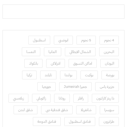
4 نجوم
5 نجوم
ابوضبي
اسطنبول
البحرين
الشمال الايطالي
المانيا
النمسا
اليونان
اماكن التسوق
انترلاكن
بانكوك
بورصة
بوكيت
بولندا
تايلند
تركيا
جزيرة ياس
جميرا Jumeirah
جورجيا
ذا ريتز كارلتون
رافلز
روتانا
زاكوباني
زيلامسي
سويسرا
شانغريلا
شقق فندقية دبي
شقق لندن
طرابزون
فنادق اسطنبول
فنادق الدوحة