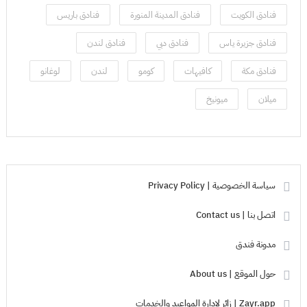
فنادق الكويت
فنادق المدينة المنورة
فنادق باريس
فنادق جزيرة ياس
فنادق دبي
فنادق لندن
فنادق مكة
كافيهات
كومو
لندن
لوغانو
ميلان
ميونيخ
سياسة الخصوصية | Privacy Policy
اتصل بنا | Contact us
مدونة فندق
حول الموقع | About us
Zayr.app | زائر لادارة المواعيد والخدمات