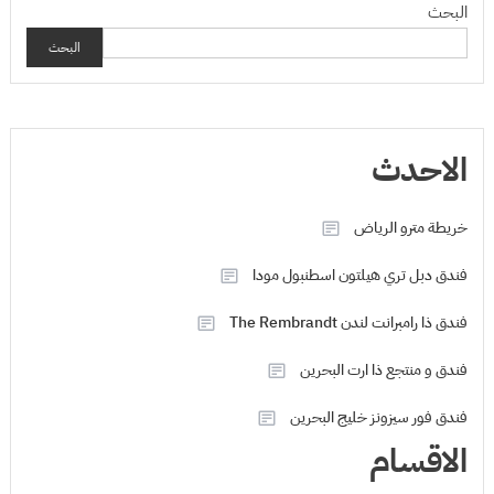
البحث
البحث
الاحدث
خريطة مترو الرياض
فندق دبل تري هيلتون اسطنبول مودا
فندق ذا رامبرانت لندن The Rembrandt
فندق و منتجع ذا ارت البحرين
فندق فور سيزونز خليج البحرين
الاقسام