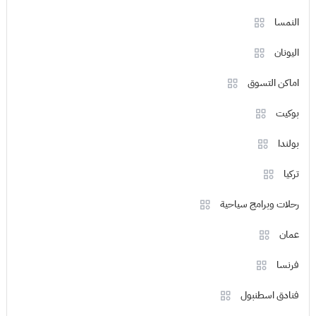
النمسا
اليونان
اماكن التسوق
بوكيت
بولندا
تركيا
رحلات وبرامج سياحية
عمان
فرنسا
فنادق اسطنبول