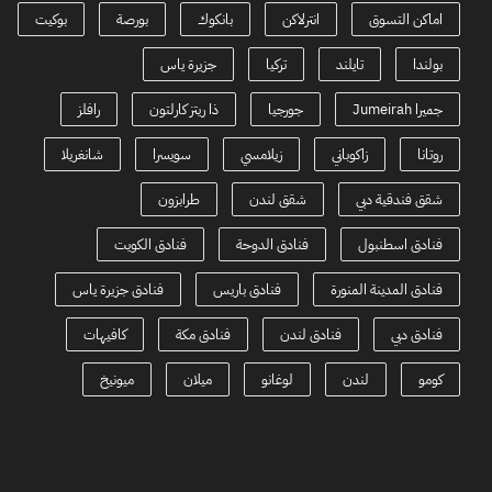
اماكن التسوق
انترلاكن
بانكوك
بورصة
بوكيت
بولندا
تايلند
تركيا
جزيرة ياس
جميرا Jumeirah
جورجيا
ذا ريتز كارلتون
رافلز
روتانا
زاكوباني
زيلامسي
سويسرا
شانغريلا
شقق فندقية دبي
شقق لندن
طرابزون
فنادق اسطنبول
فنادق الدوحة
فنادق الكويت
فنادق المدينة المنورة
فنادق باريس
فنادق جزيرة ياس
فنادق دبي
فنادق لندن
فنادق مكة
كافيهات
كومو
لندن
لوغانو
ميلان
ميونيخ