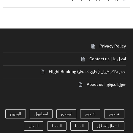
Privacy Policy
اتصل بنا | Contact us
حجز تذاكر طيران ( قارن الاسعار) Flight Booking
حول الموقع | About us
4 نجوم
5 نجوم
ابوضبي
اسطنبول
البحرين
الشمال الايطالي
المانيا
النمسا
اليونان