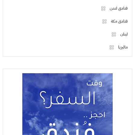
فنادق لندن
فنادق مكة
لبنان
ماليزيا