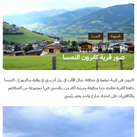
المدونة
النمسا
15/04/2024
fondeq
صور قرية كابرون النمسا
كابرون هي قرية صغيرة في منطقة جبال الألب في زيل أم سيي في ولاية سالزبورغ ، النمسا
،طبعا القريه هاديه جدا ونظيفة ومرتبه اكثر من زيلامسي فيها مجموعة من المطاعم
والكافيهات على امتداد شارع واحد يعتبر رئيسي