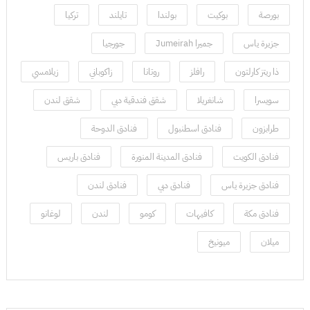
بورصة
بوكيت
بولندا
تايلند
تركيا
جزيرة ياس
جميرا Jumeirah
جورجيا
ذا ريتز كارلتون
رافلز
روتانا
زاكوباني
زيلامسي
سويسرا
شانغريلا
شقق فندقية دبي
شقق لندن
طرابزون
فنادق اسطنبول
فنادق الدوحة
فنادق الكويت
فنادق المدينة المنورة
فنادق باريس
فنادق جزيرة ياس
فنادق دبي
فنادق لندن
فنادق مكة
كافيهات
كومو
لندن
لوغانو
ميلان
ميونيخ