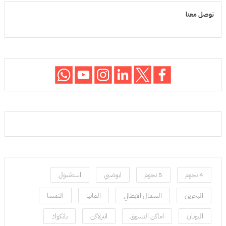
توصل معنا
4 نجوم
5 نجوم
ابوضبي
اسطنبول
البحرين
الشمال الايطالي
المانيا
النمسا
اليونان
اماكن التسوق
انترلاكن
بانكوك