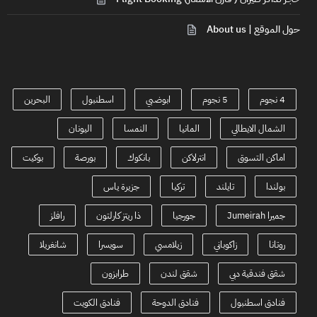
حول الموقع | About us
4 نجوم
5 نجوم
ابوضبي
اسطنبول
البحرين
الشمال الايطالي
المانيا
النمسا
اليونان
اماكن التسوق
انترلاكن
بانكوك
بورصة
بوكيت
بولندا
تايلند
تركيا
جزيرة ياس
جميرا Jumeirah
جورجيا
ذا ريتز كارلتون
رافلز
روتانا
زاكوباني
زيلامسي
سويسرا
شانغريلا
شقق فندقية دبي
شقق لندن
طرابزون
فنادق اسطنبول
فنادق الدوحة
فنادق الكويت