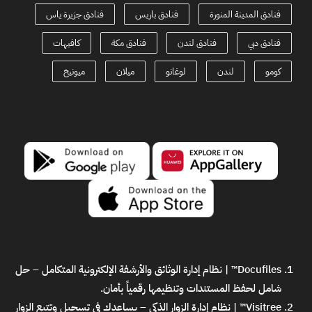
فنادق المدينة المنورة
فنادق باريس
فنادق جزيرة ياس
فنادق دبي
فنادق لندن
فنادق مكة
كافيهات
كومو
لندن
لوغانو
ميلان
ميونيخ
Docufiles™ | نظام إدارة الوثائق والأرشفة الإلكترونية المتكامل
– حل
شامل لحفظ المستندات وتنظيمها رقمياً بأمان.
Visitree™ | نظام إدارة الزوار الذكي
– يساعدك في تسجيل وتتبع الزوار