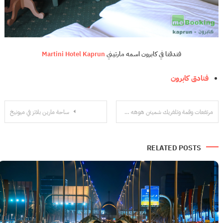
فندقنا في كابرون اسمه مارتيني
Martini Hotel Kaprun
فنادق كابرون
تصفّح
مرتفعات وقمة وتلفريك شميتن هوهه في زيلامسي (Schmittenhöhe )
ساحة مارين بلاتز في ميونيخ
المقالات
RELATED POSTS