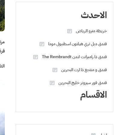
الاحدث
خريطة مترو الرياض
مرت
فندق دبل تري هيلتون اسطنبول مودا
فرص
فندق ذا رامبرانت لندن The Rembrandt
الت
فندق و منتجع ذا ارت البحرين
فندق فور سيزونز خليج البحرين
الاقسام