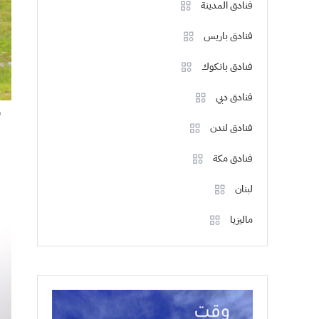
فنادق المدينة
فنادق باريس
فنادق بانكوك
فنادق دبي
و
فنادق لندن
فنادق مكة
لبنان
ماليزيا