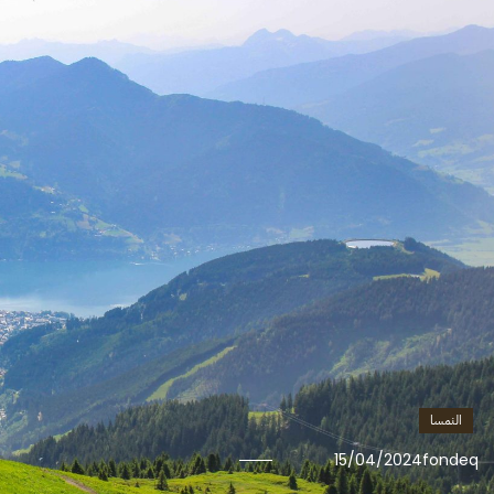
النمسا
15/04/2024
fondeq