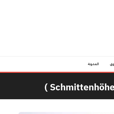
وق
المدونة