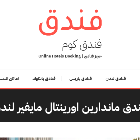
فندق كوم
حجز فنادق | Online Hotels Booking
فنادق لندن
فنادق باريس
فنادق بانكوك
اماكن التس
دق ماندارين اورينتال مايفير لند