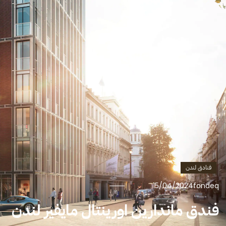
فنادق لندن
15/04/2024
fondeq
فندق ماندارين اورينتال مايفير لندن