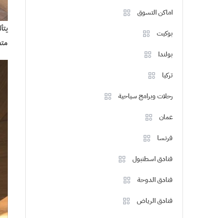
اماكن التسوق
يتأ
بوكيت
متط
بولندا
تركيا
رحلات وبرامج سياحية
عمان
فرنسا
فنادق اسطنبول
فنادق الدوحة
فنادق الرياض