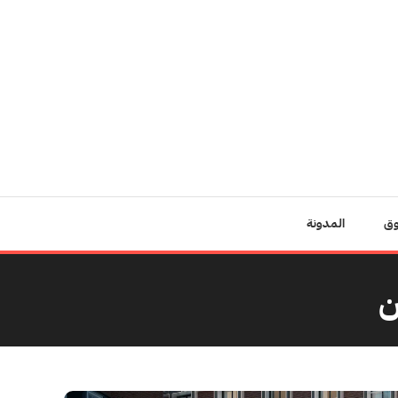
وق
المدونة
ن