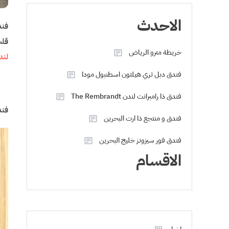
الاحدث
قلب
خريطة مترو الرياض
لندن eet
فندق دبل تري هيلتون اسطنبول مودا
فندق ذا رامبرانت لندن The Rembrandt
فند
فندق و منتجع ذا ارت البحرين
فندق فور سيزونز خليج البحرين
الاقسام