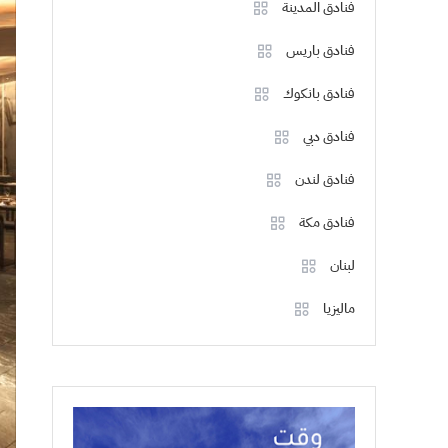
فنادق المدينة
فنادق باريس
فنادق بانكوك
فنادق دبي
فنادق لندن
فنادق مكة
لبنان
ماليزيا