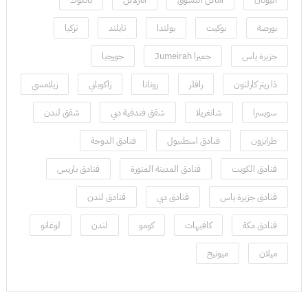
بورصة
بوكيت
بولندا
تايلند
تركيا
جزيرة ياس
جميرا Jumeirah
جورجيا
ذا ريتز كارلتون
رافلز
روتانا
زاكوباني
زيلامسي
سويسرا
شانغريلا
شقق فندقية دبي
شقق لندن
طرابزون
فنادق اسطنبول
فنادق الدوحة
فنادق الكويت
فنادق المدينة المنورة
فنادق باريس
فنادق جزيرة ياس
فنادق دبي
فنادق لندن
فنادق مكة
كافيهات
كومو
لندن
لوغانو
ميلان
ميونيخ