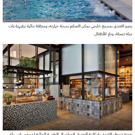
يتميز الفندق بمسبح خارجي يمكن التحكم بدرجة حرارته، ومنطقة مائية ترفيهية ذات
مياه ضحلة، ونادٍ للأطفال.
يتمتع ضيوف الفندق بإمكانية الوصول المباشر إلى الواجهة المائية لممشى ياس باي