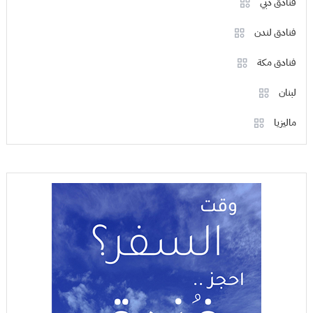
فنادق دبي
فنادق لندن
فنادق مكة
لبنان
ماليزيا