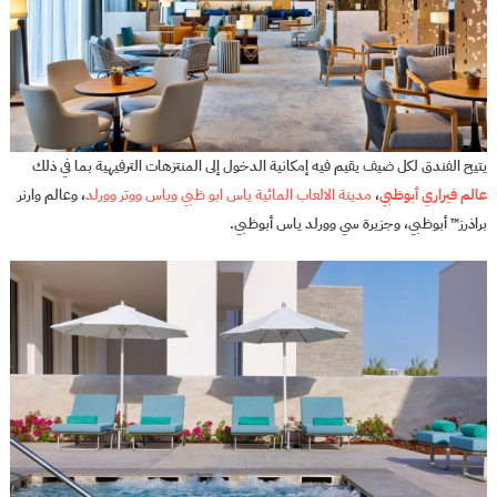
يتيح الفندق لكل ضيف يقيم فيه إمكانية الدخول إلى المنتزهات الترفيهية بما في ذلك
عالم فيراري أبوظبي
،
مدينة الالعاب المائية ياس ابو ظبي
وياس ووتر وورلد
، وعالم وارنر
براذرز™ أبوظبي، وجزيرة سي وورلد ياس أبوظبي.