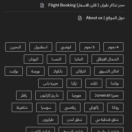
حجز تذاكر طيران ( قارن الاسعار) Flight Booking
حول الموقع | About us
4 نجوم
5 نجوم
ابوضبي
اسطنبول
البحرين
الشمال الايطالي
المانيا
النمسا
اليونان
اماكن التسوق
انترلاكن
بانكوك
بورصة
بوكيت
بولندا
تايلند
تركيا
جزيرة ياس
جميرا Jumeirah
جورجيا
ذا ريتز كارلتون
رافلز
روتانا
زاكوباني
زيلامسي
سويسرا
شانغريلا
شقق فندقية دبي
شقق لندن
طرابزون
فنادق اسطنبول
فنادق الدوحة
فنادق الكويت