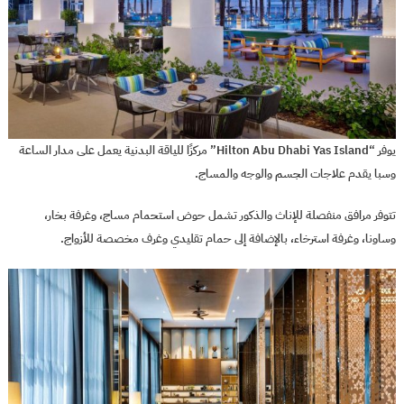
يوفر “Hilton Abu Dhabi Yas Island” مركزًا للياقة البدنية يعمل على مدار الساعة
وسبا يقدم علاجات الجسم والوجه والمساج.
تتوفر مرافق منفصلة للإناث والذكور تشمل حوض استحمام مساج، وغرفة بخار،
وساونا، وغرفة استرخاء، بالإضافة إلى حمام تقليدي وغرف مخصصة للأزواج.