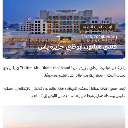
الإمارات العربية المتحدة
29/05/2024
fondeq
فندق هيلتون ابوظبي جزيرة ياس
يقع فندق هيلتون ابوظبي جزيرة ياس “Hilton Abu Dhabi Yas Island” في ياس باي
بمدينة أبوظبي، ويوفر إطلالات خلابة على الخليج ومسبحًا.
تتميز جميع الغرف بمرافق لتحضير القهوة، وخزنة، وتلفزيون تفاعلي، بالإضافة إلى منطقة
جلوس ومحطة عمل وشرفات ونوافذ ممتدة من الأرض إلى السقف.