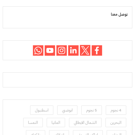
توصل معنا
4 نجوم
5 نجوم
ابوضبي
اسطنبول
البحرين
الشمال الايطالي
المانيا
النمسا
اليونان
اماكن التسوق
انترلاكن
بانكوك