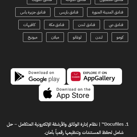
فنادق المدينة المنورة
فنادق باريس
فنادق جزيرة ياس
فنادق دبي
فنادق لندن
فنادق مكة
كافيهات
كومو
لندن
لوغانو
ميلان
ميونيخ
Docufiles™ | نظام إدارة الوثائق والأرشفة الإلكترونية المتكامل
– حل
شامل لحفظ المستندات وتنظيمها رقمياً بأمان.