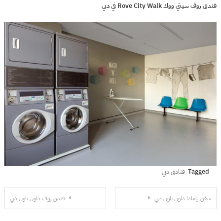
فندق روڤ سيتي ووك Rove City Walk في دبي
Tagged
فنادق دبي
تصفّح
شقق رامادا داون تاون دبي
فندق روف داون تاون دبي
المقالات