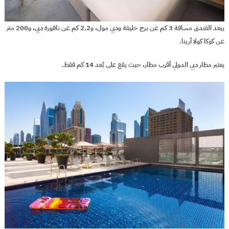
يبعد الفندق مسافة 3 كم عن برج خليفة ودبي مول، و2.2 كم عن نافورة دبي، و200 متر
عن كوكا كولا أرينا.
يعتبر مطار دبي الدولي أقرب مطار، حيث يقع على بُعد 14 كم فقط.