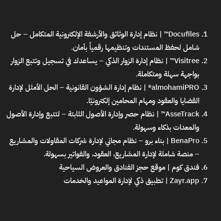
Docufiles™ | نظام إدارة الوثائق والأرشفة الإلكترونية المتكامل
– حل
شامل لحفظ المستندات وتنظيمها رقمياً بأمان.
Visitree™ | نظام إدارة الزوار الذكي
– يساعدك في تسجيل وتتبع الزوار
بواجهة سهلة ومتكاملة.
almohamiPRO® | نظام إدارة الشؤون القانونية
– الحل الأمثل لإدارة
القضايا والعقود ومهام المحامين إلكترونيًا.
AsseTrack™ | نظام حصر وإدارة الأصول الثابتة
– لتتبع وإدارة الأصول
والمعدات بذكاء وسهولة.
BenaPro | بناء برو – نظام مجاني لإدارة شركات المقاولات والمشاريع
– منصة شاملة لإدارة المشاريع، العقود، والفواتير بسهولة.
فندق كوم | موقع حجز الفنادق والعروض السياحية
Zayr.app | تطبيق ذكي لإدارة المواعيد والخدمات