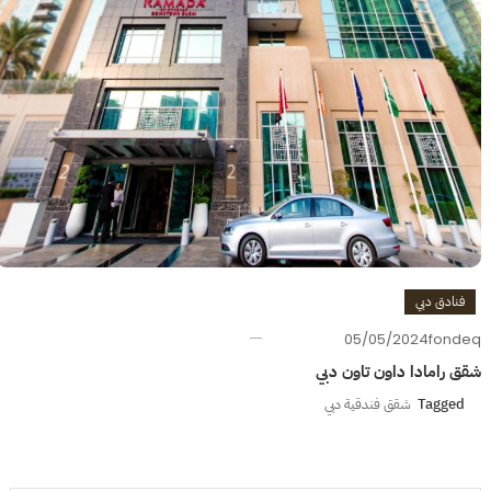
فنادق دبي
05/05/2024
fondeq
شقق رامادا داون تاون دبي
Tagged
شقق فندقية دبي