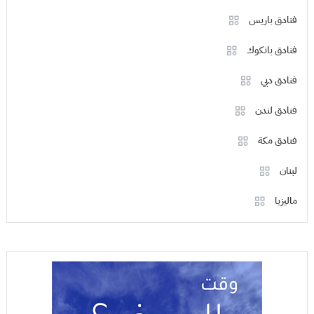
فنادق باريس
فنادق بانكوك
فنادق دبي
فنادق لندن
فنادق مكة
لبنان
ماليزيا