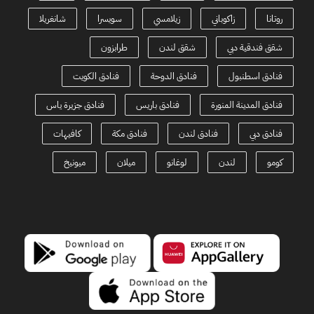
روتانا
زاكوباني
زيلامسي
سويسرا
شانغريلا
شقق فندقية دبي
شقق لندن
طرابزون
فنادق اسطنبول
فنادق الدوحة
فنادق الكويت
فنادق المدينة المنورة
فنادق باريس
فنادق جزيرة ياس
فنادق دبي
فنادق لندن
فنادق مكة
كافيهات
كومو
لندن
لوغانو
ميلان
ميونيخ