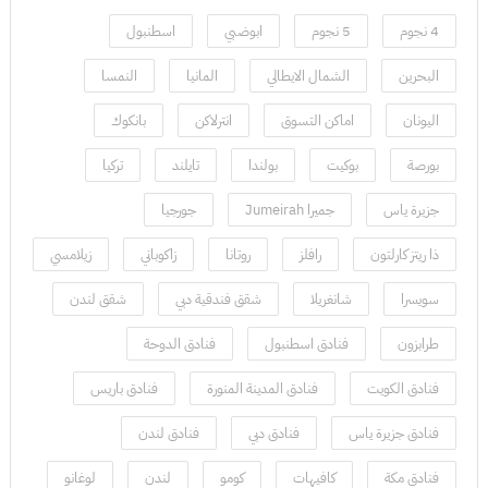
4 نجوم
5 نجوم
ابوضبي
اسطنبول
البحرين
الشمال الايطالي
المانيا
النمسا
اليونان
اماكن التسوق
انترلاكن
بانكوك
بورصة
بوكيت
بولندا
تايلند
تركيا
جزيرة ياس
جميرا Jumeirah
جورجيا
ذا ريتز كارلتون
رافلز
روتانا
زاكوباني
زيلامسي
سويسرا
شانغريلا
شقق فندقية دبي
شقق لندن
طرابزون
فنادق اسطنبول
فنادق الدوحة
فنادق الكويت
فنادق المدينة المنورة
فنادق باريس
فنادق جزيرة ياس
فنادق دبي
فنادق لندن
فنادق مكة
كافيهات
كومو
لندن
لوغانو