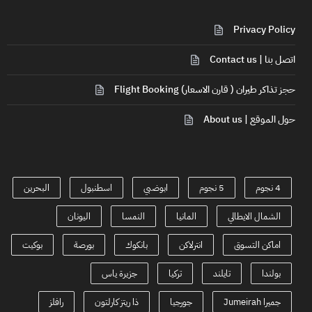
Privacy Policy
اتصل بنا | Contact us
حجز تذاكر طيران ( قارن الاسعار) Flight Booking
حول الموقع | About us
4 نجوم
5 نجوم
ابوضبي
اسطنبول
البحرين
الشمال الايطالي
المانيا
النمسا
اليونان
اماكن التسوق
انترلاكن
بانكوك
بورصة
بوكيت
بولندا
تايلند
تركيا
جزيرة ياس
جميرا Jumeirah
جورجيا
ذا ريتز كارلتون
رافلز