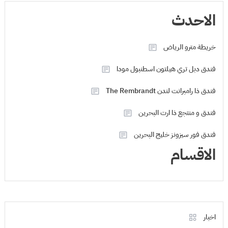
الاحدث
خريطة مترو الرياض
فندق دبل تري هيلتون اسطنبول مودا
فندق ذا رامبرانت لندن The Rembrandt
فندق و منتجع ذا ارت البحرين
فندق فور سيزونز خليج البحرين
الاقسام
اخبار