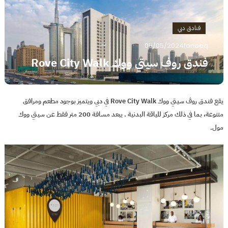
فنادق دبي
05/05/2024
fondeq
فندق روف سيتي ووك Rove City Walk
يقع فندق روڤ سيتي ووك Rove City Walk في دبي ويتميز بوجود مطعم ومرافق
متنوعة، بما في ذلك مركز للياقة البدنية . يبعد مسافة 200 متر فقط عن سيتي ووك
مول.