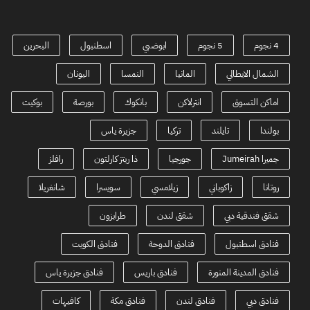
4 نجوم
5 نجوم
ابوضبي
اسطنبول
البحرين
الشمال الايطالي
المانيا
النمسا
اليونان
اماكن التسوق
انترلاكن
بانكوك
بورصة
بوكيت
بولندا
تايلند
تركيا
جزيرة ياس
جميرا Jumeirah
جورجيا
ذا ريتز كارلتون
رافلز
روتانا
زاكوباني
زيلامسي
سويسرا
شانغريلا
شقق فندقية دبي
شقق لندن
طرابزون
فنادق اسطنبول
فنادق الدوحة
فنادق الكويت
فنادق المدينة المنورة
فنادق باريس
فنادق جزيرة ياس
فنادق دبي
فنادق لندن
فنادق مكة
كافيهات