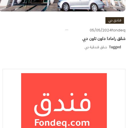
فنادق دبي
05/05/2024
fondeq
شقق رامادا داون تاون دبي
Tagged
شقق فندقية دبي