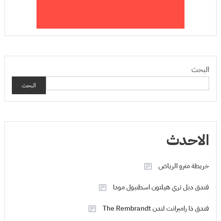
البحث
البحث
الاحدث
خريطة مترو الرياض
فندق دبل تري هيلتون اسطنبول مودا
فندق ذا رامبرانت لندن The Rembrandt