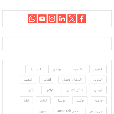
4 نجوم
5 نجوم
ابوضبي
اسطنبول
البحرين
الشمال الايطالي
المانيا
النمسا
اليونان
اماكن التسوق
انترلاكن
بانكوك
بورصة
بوكيت
بولندا
تايلند
تركيا
جزيرة ياس
جميرا Jumeirah
جورجيا