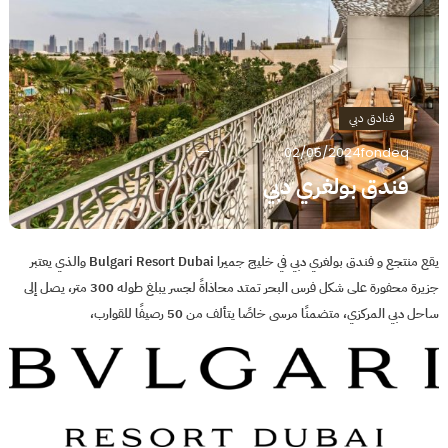
فنادق دبي
02/05/2024
fondeq
فندق بولغري دبي
يقع منتجع و فندق بولغري دبي في خليج جميرا Bulgari Resort Dubai والذي يعتبر
جزيرة محفورة على شكل فرس البحر تمتد محاذاةً لجسر يبلغ طوله 300 متر، يصل إلى
ساحل دبي المركزي، متضمنًا مرسى خاصًا يتألف من 50 رصيفًا للقوارب،