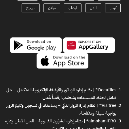
كومو
لندن
لوغانو
ميلان
ميونيخ
Docufiles™ | نظام إدارة الوثائق والأرشفة الإلكترونية المتكامل
– حل
شامل لحفظ المستندات وتنظيمها رقمياً بأمان.
Visitree™ | نظام إدارة الزوار الذكي
– يساعدك في تسجيل وتتبع الزوار
بواجهة سهلة ومتكاملة.
almohamiPRO® | نظام إدارة الشؤون القانونية
– الحل الأمثل لإدارة
القضايا والعقود ومهام المحامين إلكترونيًا.