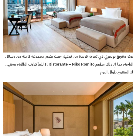
يوفر
منتجع بولغري دبي
تجربة فريدة من نوعها، حيث يضم مجموعة كاملة من وسائل
الراحة، بما في ذلك مطعم Il Ristorante – Niko Romito للمأكولات الراقية، ومقهى
Il المفتوح طوال اليوم