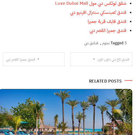
شقق لولكس دبي مول Luxe Dubai Mall
فندق كمبنسكي سنترال افينيو دبي
فندق فايف قرية جميرا
فندق جميرا القصر دبي
5 نجوم
Tagged
,
فنادق دبي
تصفّح
فندق تاج دبي داون تاون
فندق جميرا القصر دبي
المقالات
RELATED POSTS