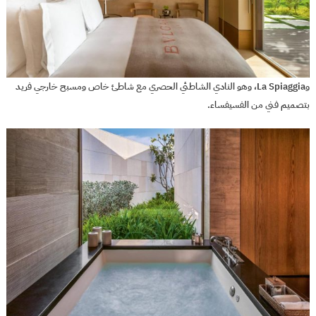
وLa Spiaggia، وهو النادي الشاطئي الحصري مع شاطئ خاص ومسبح خارجي فريد
بتصميم فني من الفسيفساء.