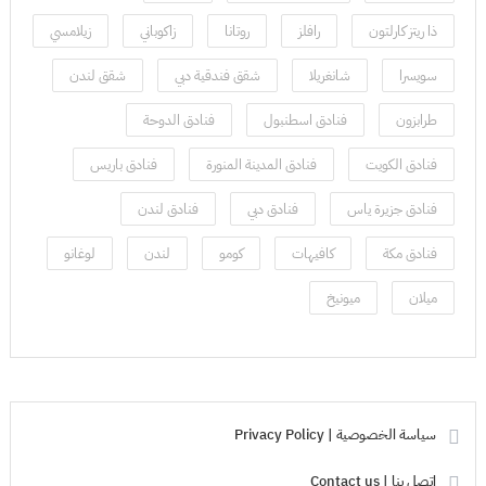
ذا ريتز كارلتون
رافلز
روتانا
زاكوباني
زيلامسي
سويسرا
شانغريلا
شقق فندقية دبي
شقق لندن
طرابزون
فنادق اسطنبول
فنادق الدوحة
فنادق الكويت
فنادق المدينة المنورة
فنادق باريس
فنادق جزيرة ياس
فنادق دبي
فنادق لندن
فنادق مكة
كافيهات
كومو
لندن
لوغانو
ميلان
ميونيخ
سياسة الخصوصية | Privacy Policy
اتصل بنا | Contact us