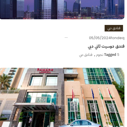
فنادق دبي
05/05/2024
fondeq
فندق دوسيت ثاني دبي
5 نجوم
Tagged
,
فنادق دبي