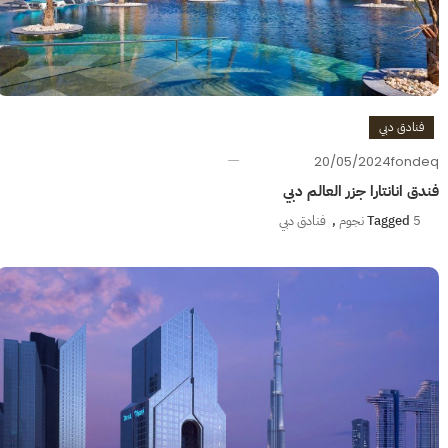
فنادق دبي
20/05/2024
fondeq
فندق انانتارا جزر العالم دبي
5 نجوم
Tagged
,
فنادق دبي