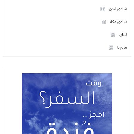
فنادق لندن
فنادق مكة
لبنان
ماليزيا