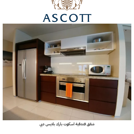
شقق فندقية اسكوت بارك بلايس دبي