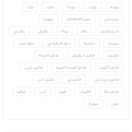
بورصة
بوكيت
بولندا
تايلند
تركيا
جزيرة ياس
جميرا Jumeirah
جورجيا
ذا ريتز كارلتون
رافلز
روتانا
زاكوباني
زيلامسي
سويسرا
شانغريلا
شقق فندقية دبي
شقق لندن
طرابزون
فنادق اسطنبول
فنادق الدوحة
فنادق الكويت
فنادق المدينة المنورة
فنادق باريس
فنادق جزيرة ياس
فنادق دبي
فنادق لندن
فنادق مكة
كافيهات
كومو
لندن
لوغانو
ميلان
ميونيخ