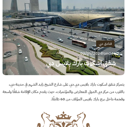
فنادق دبي
03/05/2024
fondeq
شقق اسكوت بارك بلايس دبي
يتمركز شقق اسكوت بارك بلايس دبي دبي على شارع الشيخ زايد الشهير في مدينة دبي،
بالقرب من مركز دبي الدولي للمعارض والمؤتمرات، حيث يقدم مكان الإقامة شققًا واسعة
وفخمة داخل برج بارك بلايس المؤلف من 60 طابقًا.