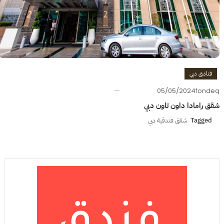
فنادق دبي
05/05/2024
fondeq
شقق رامادا داون تاون دبي
Tagged
شقق فندقية دبي