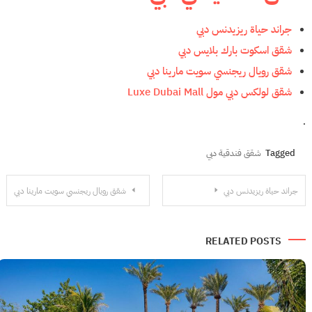
جراند حياة ريزيدنس دبي
شقق اسكوت بارك بلايس دبي
شقق رويال ريجنسي سويت مارينا دبي
شقق لولكس دبي مول Luxe Dubai Mall
.
Tagged
شقق فندقية دبي
تصفّح
جراند حياة ريزيدنس دبي
شقق رويال ريجنسي سويت مارينا دبي
المقالات
RELATED POSTS