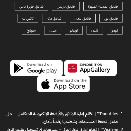
فنادق المدينة المنورة
فنادق باريس
فنادق جزيرة ياس
فنادق دبي
فنادق لندن
فنادق مكة
كافيهات
كومو
لندن
لوغانو
ميلان
ميونيخ
Docufiles™ | نظام إدارة الوثائق والأرشفة الإلكترونية المتكامل
– حل
شامل لحفظ المستندات وتنظيمها رقمياً بأمان.
Visitree™ | نظام إدارة الزوار الذكي
– يساعدك في تسجيل وتتبع الزوار