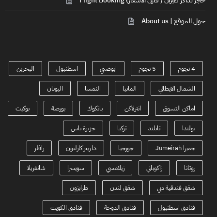
حجز تذاكر طيران ( قارن الاسعار) Flight Booking
حول الموقع | About us
4 نجوم
5 نجوم
ابوضبي
اسطنبول
البحرين
الشمال الايطالي
المانيا
النمسا
اليونان
اماكن التسوق
انترلاكن
بانكوك
بورصة
بوكيت
بولندا
تايلند
تركيا
جزيرة ياس
جميرا Jumeirah
جورجيا
ذا ريتز كارلتون
رافلز
روتانا
زاكوباني
زيلامسي
سويسرا
شانغريلا
شقق فندقية دبي
شقق لندن
طرابزون
فنادق اسطنبول
فنادق الدوحة
فنادق الكويت