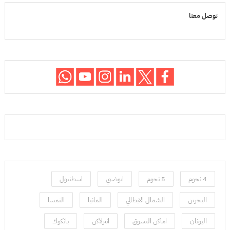
توصل معنا
4 نجوم
5 نجوم
ابوضبي
اسطنبول
البحرين
الشمال الايطالي
المانيا
النمسا
اليونان
اماكن التسوق
انترلاكن
بانكوك