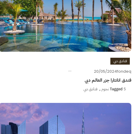
فنادق دبي
20/05/2024
fondeq
فندق انانتارا جزر العالم دبي
5 نجوم
Tagged
,
فنادق دبي