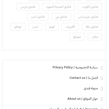
فنادق الكويت
فنادق المدينة المنورة
فنادق باريس
فنادق جزيرة ياس
فنادق دبي
فنادق لندن
فنادق مكة
كافيهات
كومو
لندن
لوغانو
ميلان
ميونيخ
سياسة الخصوصية | Privacy Policy
اتصل بنا | Contact us
مدونة فندق
حول الموقع | About us