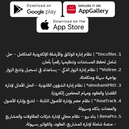
Docufiles™ | نظام إدارة الوثائق والأرشفة الإلكترونية المتكامل
– حل
شامل لحفظ المستندات وتنظيمها رقمياً بأمان.
Visitree™ | نظام إدارة الزوار الذكي
– يساعدك في تسجيل وتتبع الزوار
بواجهة سهلة ومتكاملة.
almohamiPRO® | نظام إدارة الشؤون القانونية
– الحل الأمثل لإدارة
القضايا والعقود ومهام المحامين إلكترونيًا.
AsseTrack™ | نظام حصر وإدارة الأصول الثابتة
– لتتبع وإدارة الأصول
والمعدات بذكاء وسهولة.
BenaPro | بناء برو – نظام مجاني لإدارة شركات المقاولات والمشاريع
– منصة شاملة لإدارة المشاريع، العقود، والفواتير بسهولة.