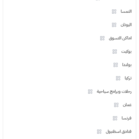
النمسا
اليونان
اماكن التسوق
بوكيت
بولندا
تركيا
رحلات وبرامج سياحية
عمان
فرنسا
فنادق اسطنبول