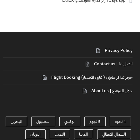
Zayr.app | زائر لادارة المواعيد والخدمات
Privacy Policy
اتصل بنا | Contact us
حجز تذاكر طيران ( قارن الاسعار) Flight Booking
حول الموقع | About us
4 نجوم
5 نجوم
ابوضبي
اسطنبول
البحرين
الشمال الايطالي
المانيا
النمسا
اليونان