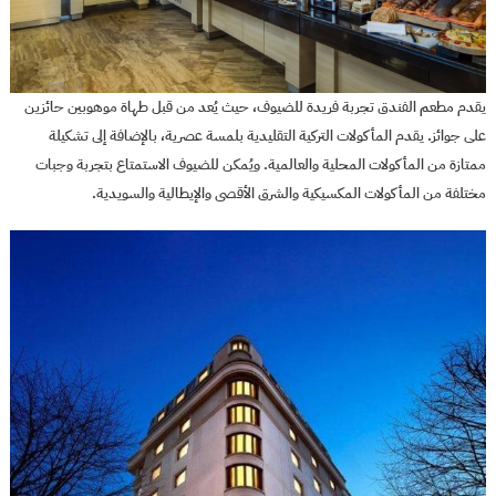
يقدم مطعم الفندق تجربة فريدة للضيوف، حيث يُعد من قبل طهاة موهوبين حائزين
على جوائز. يقدم المأكولات التركية التقليدية بلمسة عصرية، بالإضافة إلى تشكيلة
ممتازة من المأكولات المحلية والعالمية. ويُمكن للضيوف الاستمتاع بتجربة وجبات
مختلفة من المأكولات المكسيكية والشرق الأقصى والإيطالية والسويدية.