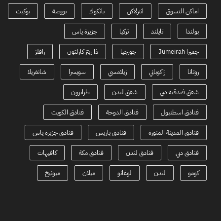
اماكن التسوق
انترلاكن
بانكوك
بورصة
بوكيت
بولندا
تايلند
تركيا
جزيرة ياس
جميرا Jumeirah
جورجيا
ذا ريتز كارلتون
رافلز
روتانا
زاكوباني
زيلامسي
سويسرا
شانغريلا
شقق فندقية دبي
شقق لندن
طرابزون
فنادق اسطنبول
فنادق الدوحة
فنادق الكويت
فنادق المدينة المنورة
فنادق باريس
فنادق جزيرة ياس
فنادق دبي
فنادق لندن
فنادق مكة
كافيهات
كومو
لندن
لوغانو
ميلان
ميونيخ