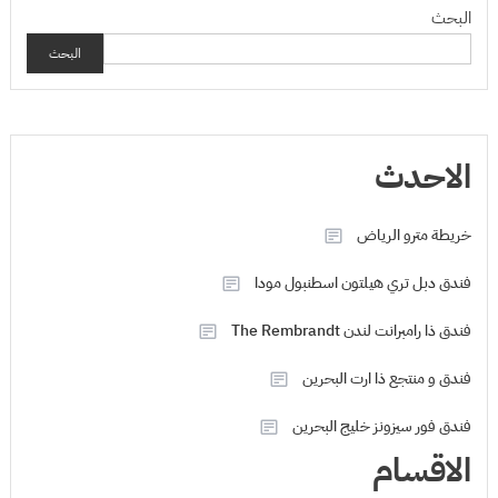
البحث
البحث
الاحدث
خريطة مترو الرياض
فندق دبل تري هيلتون اسطنبول مودا
فندق ذا رامبرانت لندن The Rembrandt
فندق و منتجع ذا ارت البحرين
فندق فور سيزونز خليج البحرين
الاقسام