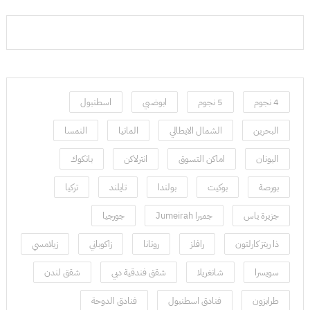
4 نجوم
5 نجوم
ابوضبي
اسطنبول
البحرين
الشمال الايطالي
المانيا
النمسا
اليونان
اماكن التسوق
انترلاكن
بانكوك
بورصة
بوكيت
بولندا
تايلند
تركيا
جزيرة ياس
جميرا Jumeirah
جورجيا
ذا ريتز كارلتون
رافلز
روتانا
زاكوباني
زيلامسي
سويسرا
شانغريلا
شقق فندقية دبي
شقق لندن
طرابزون
فنادق اسطنبول
فنادق الدوحة