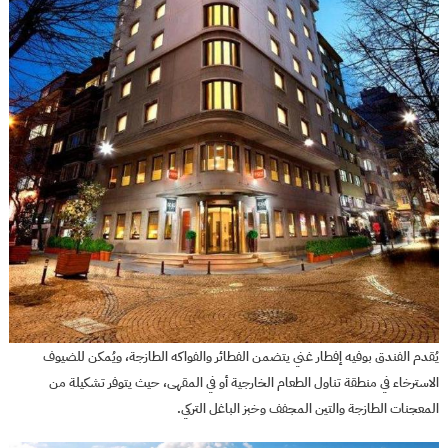
يُقدم الفندق بوفيه إفطار غني يتضمن الفطائر والفواكه الطازجة، ويُمكن للضيوف
الاسترخاء في منطقة تناول الطعام الخارجية أو في المقهى، حيث يتوفر تشكيلة من
المعجنات الطازجة والتين المجفف وخبز الباغل التركي.