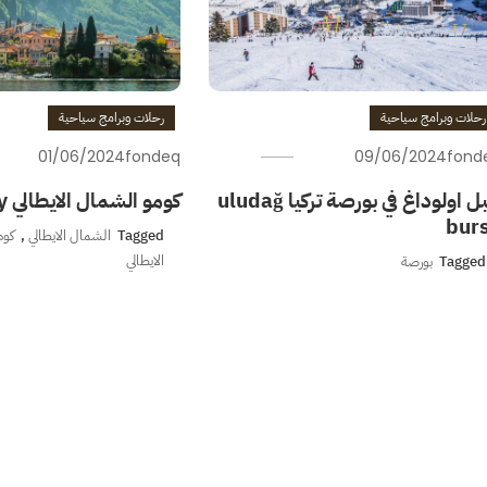
رحلات وبرامج سياحية
رحلات وبرامج سياحية
01/06/2024
fondeq
09/06/2024
fond
جبل اولوداغ في بورصة تركيا uludağ
كومو الشمال الايطالي Como Italy
bur
Tagged
الشمال الايطالي
,
كوم
الايطالي
Tagged
بورصة