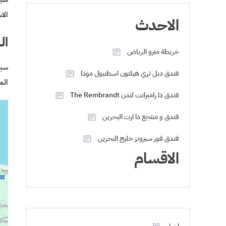
الا
الاحدث
ال
خريطة مترو الرياض
فندق دبل تري هيلتون اسطنبول مودا
الم
فندق ذا رامبرانت لندن The Rembrandt
فندق و منتجع ذا ارت البحرين
فندق فور سيزونز خليج البحرين
الاقسام