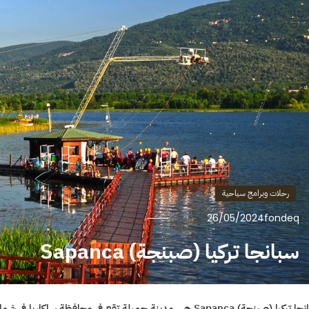
رحلات وبرامج سياحية
26/05/2024
fondeq
سبانجا تركيا (صبنجة) Sapanca
سبانجا تركيا (صبنجة) Sapanca هي مدينة جميلة تقع في محافظة