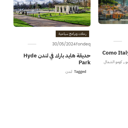
رحلات وبرامج سياحية
30/05/2024
fondeq
حديقة هايد بارك في لندن Hyde
Park
و
,
كومو الشمال
Tagged
لندن