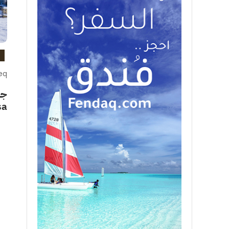
eq
sa