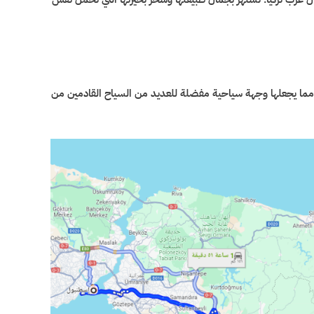
ومترًا شرق إسطنبول و 90 كيلومترًا غرب أنقرة، مما يجعلها وجهة سياحية مفضلة للعديد من السياح القادمين من