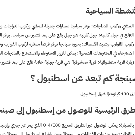
أنشطة السياحية
المشي وركوب الدراجات
: توفر سبانجا مسارات جميلة للمشي وركوب الدراجات وس
التزلج في جبل كارتبه:
جبل كارتبه هو جبل يقع على بعد قصير من سبانجا. يوفر ال
ركوب القوارب وصيد الأسماك
: بحيرة سبانجا توفر فرصاً ممتازة لركوب القوارب 
الاسترخاء في المنتجعات الصحية
: يمكن للزوار الاسترخاء والاستمتاع بالعلاجات ا
زيارة قرية معشوقية:
قرية معشوقية هي قرية جبلية خلابة تقع على بعد قصير من
نجة كم تبعد عن اسطنبول ؟
مترًا شرق إسطنبول
طرق الرئيسية للوصول من إسطنبول إلى صبن
بالسيارة
: يمكن الوصول عبر الطريق السريع O-4/E80 الذي يمر عبر جبزي وإزميت.
بالقطار
: توجد خدمات القطارات من محطة حيدر باشا في إسطنبول إلى محطة صبن