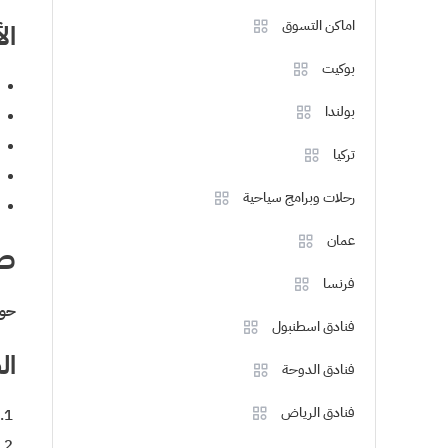
اماكن التسوق
ال
بوكيت
بولندا
تركيا
رحلات وبرامج سياحية
عمان
صب
فرنسا
حوالي 130 كيلو
فنادق اسطنبول
ال
فنادق الدوحة
فنادق الرياض