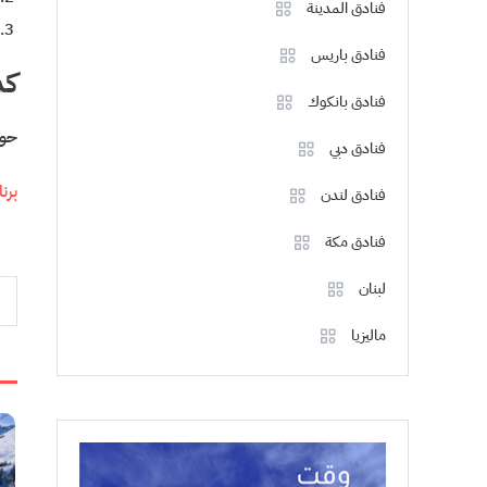
فنادق المدينة
فنادق باريس
كم
فنادق بانكوك
حوالي 130 كلم (
فنادق دبي
برنا
فنادق لندن
فنادق مكة
d
تص
لبنان
ال
ماليزيا