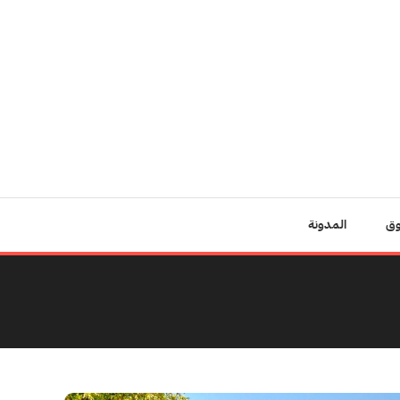
وق
المدونة