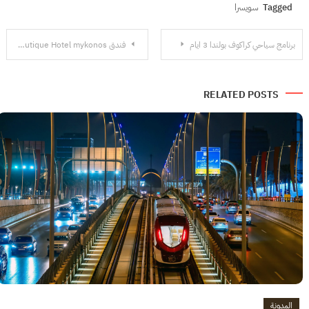
Tagged
سويسرا
تصفّح
برنامج سياحي كراكوف بولندا 3 ايام
فندق Noima Boutique Hotel mykonos ميكونوس اليونان
المقالات
RELATED POSTS
المدونة