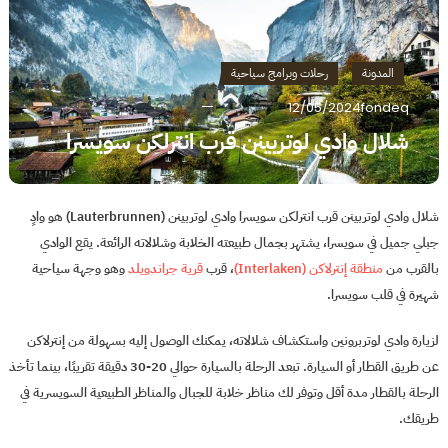
المدونة
رحلات وبرامج سياحية
12/05/2024
fondeq
شلال وادي لوتربينن قرب انترلكن سويسرا
شلال وادي لوتربينن قرب انترلكن سويسرا وادي لوتربينن (Lauterbrunnen) هو وادٍ
جبلي جميل في سويسرا، يشتهر بجمال طبيعته الخلابة وشلالاته الرائعة. يقع الوادي
بالقرب من
منطقة إنترلاكن (Interlaken)
، قرب
قرية جراندويلد
وهو وجهة سياحية
شهيرة في قلب سويسرا.
لزيارة وادي لوتربرونين واستكشاف شلالاته، يمكنك الوصول إليه بسهولة من إنترلاكن
عن طريق القطار أو السيارة. تبعد الرحلة بالسيارة حوالي 20-30 دقيقة تقريبًا، بينما تأخذ
الرحلة بالقطار مدة أقل وتوفر لك مناظر خلابة للجبال والمناظر الطبيعية السويسرية في
طريقك.