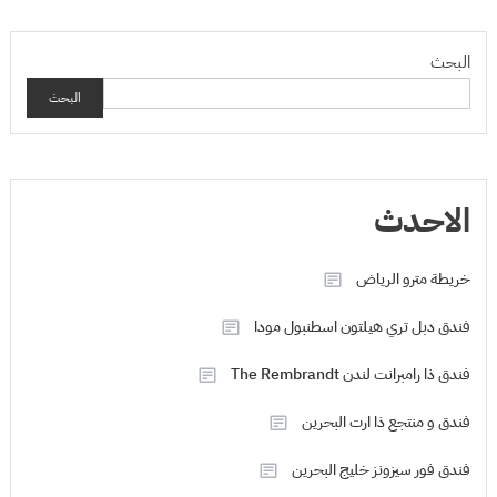
البحث
البحث
الاحدث
خريطة مترو الرياض
فندق دبل تري هيلتون اسطنبول مودا
فندق ذا رامبرانت لندن The Rembrandt
فندق و منتجع ذا ارت البحرين
فندق فور سيزونز خليج البحرين