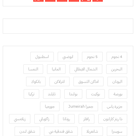
4 نجوم
5 نجوم
ابوضبي
اسطنبول
البحرين
الشمال الايطالي
المانيا
النمسا
اليونان
اماكن التسوق
انترلاكن
بانكوك
بورصة
بوكيت
بولندا
تايلند
تركيا
جزيرة ياس
جميرا Jumeirah
جورجيا
ذا ريتز كارلتون
رافلز
روتانا
زاكوباني
زيلامسي
سويسرا
شانغريلا
شقق فندقية دبي
شقق لندن