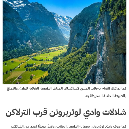
كما يمكنك القيام برحلات المشي لاستكشاف المناظر الطبيعية الخلابة للوادي والتمتع
بالطبيعة الخلابة المحيطة به.
شلالات وادي لوتربرونن قرب انترلاكن
كما يعرف وادي لوتربرونن بجماله الطبيعي الخلاب، ويُعدّ موطنًا لعدد من الشلالات