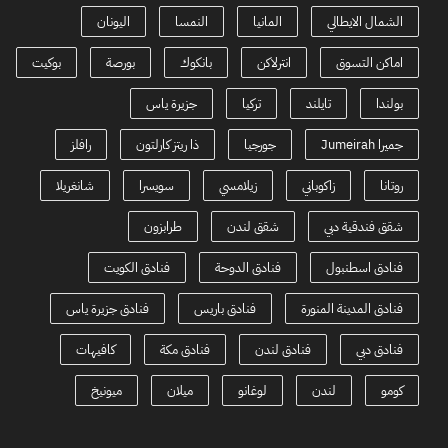
الشمال الايطالي
المانيا
النمسا
اليونان
اماكن التسوق
انترلاكن
بانكوك
بورصة
بوكيت
بولندا
تايلند
تركيا
جزيرة ياس
جميرا Jumeirah
جورجيا
ذا ريتز كارلتون
رافلز
روتانا
زاكوباني
زيلامسي
سويسرا
شانغريلا
شقق فندقية دبي
شقق لندن
طرابزون
فنادق اسطنبول
فنادق الدوحة
فنادق الكويت
فنادق المدينة المنورة
فنادق باريس
فنادق جزيرة ياس
فنادق دبي
فنادق لندن
فنادق مكة
كافيهات
كومو
لندن
لوغانو
ميلان
ميونيخ