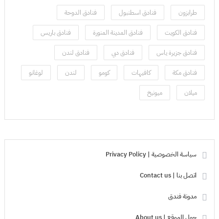
طرابزون
فنادق اسطنبول
فنادق الدوحة
فنادق الكويت
فنادق المدينة المنورة
فنادق باريس
فنادق جزيرة ياس
فنادق دبي
فنادق لندن
فنادق مكة
كافيهات
كومو
لندن
لوغانو
ميلان
ميونيخ
سياسة الخصوصية | Privacy Policy
اتصل بنا | Contact us
مدونة فندق
حول الموقع | About us