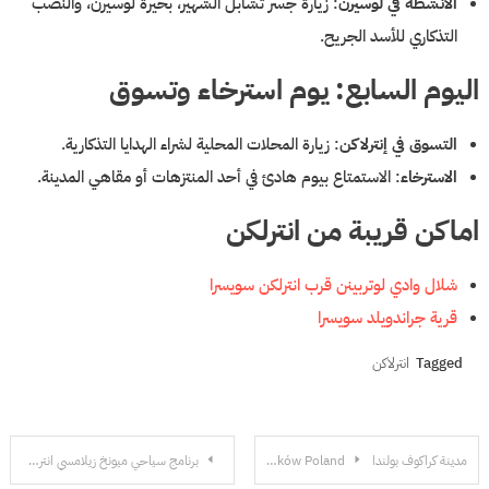
الأنشطة في لوسيرن
: زيارة جسر تشابل الشهير، بحيرة لوسيرن، والنصب
التذكاري للأسد الجريح.
اليوم السابع: يوم استرخاء وتسوق
التسوق في إنترلاكن
: زيارة المحلات المحلية لشراء الهدايا التذكارية.
الاسترخاء
: الاستمتاع بيوم هادئ في أحد المنتزهات أو مقاهي المدينة.
اماكن قريبة من انترلكن
شلال وادي لوتربينن قرب انترلكن سويسرا
قرية جراندويلد سويسرا
Tagged
انترلاكن
تصفّح
مدينة كراكوف بولندا Kraków Poland
برنامج سياحي ميونخ زيلامسي انترلاكن لمدة 10 ايام