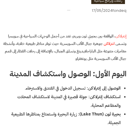
رحلات وبرامج سياحية
17/05/2024
fondeq
برنامج سياحي لمدة اسبوع في انترلاكن Interlaken
إنترلاكن
، الواقعة بين بحيرتي ثون وبرينز، تعد من أجمل الوجهات السياحية في سويسرا
وتسمى
انترلاكن
جوهرة جبال الألب السويسرية حيث توفر مناظر طبيعية خلابة، وأنشطة
مغامرات متنوعة مثل الباراجلايدينغ وتسلق الجبال، بالإضافة إلى رحلات القطار إلى قمم
جبال الألب السويسرية مثل يونغفراو
اليوم الأول: الوصول واستكشاف المدينة
الوصول إلى إنترلاكن
: تسجيل الدخول في الفندق والاسترخاء.
استكشاف إنترلاكن
: جولة قصيرة في المدينة لاستكشاف المحلات
والمطاعم المحلية.
بحيرة ثون (Lake Thun)
: زيارة البحيرة واستمتاع بمناظرها الطبيعية
الجميلة.