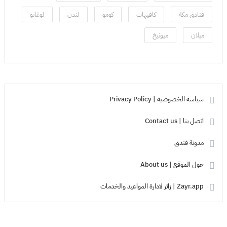
فنادق مكة
كافيهات
كومو
لندن
لوغانو
ميلان
ميونيخ
سياسة الخصوصية | Privacy Policy
اتصل بنا | Contact us
مدونة فندق
حول الموقع | About us
Zayr.app | زائر لادارة المواعيد والخدمات