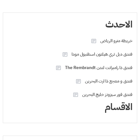
الاحدث
خريطة مترو الرياض
فندق دبل تري هيلتون اسطنبول مودا
فندق ذا رامبرانت لندن The Rembrandt
فندق و منتجع ذا ارت البحرين
فندق فور سيزونز خليج البحرين
الاقسام