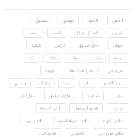
4 نجوم
5 نجوم
ابوضبي
اسطنبول
البحرين
الشمال الايطالي
المانيا
النمسا
اليونان
اماكن التسوق
انترلاكن
بانكوك
بورصة
بوكيت
بولندا
تايلند
تركيا
جزيرة ياس
جميرا Jumeirah
جورجيا
ذا ريتز كارلتون
رافلز
روتانا
زاكوباني
زيلامسي
سويسرا
شانغريلا
شقق فندقية دبي
شقق لندن
طرابزون
فنادق اسطنبول
فنادق الدوحة
فنادق الكويت
فنادق المدينة المنورة
فنادق باريس
فنادق جزيرة ياس
فنادق دبي
فنادق لندن