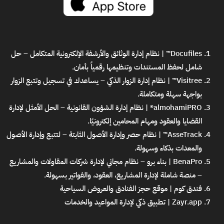
Docufiles™ | نظام إدارة الوثائق والأرشفة الإلكترونية المتكامل
– حل
شامل لحفظ المستندات وتنظيمها رقمياً بأمان.
Visitree™ | نظام إدارة الزوار الذكي
– يساعدك في تسجيل وتتبع الزوار
بواجهة سهلة ومتكاملة.
almohamiPRO® | نظام إدارة الشؤون القانونية
– الحل الأمثل لإدارة
القضايا والعقود ومهام المحامين إلكترونيًا.
AsseTrack™ | نظام حصر وإدارة الأصول الثابتة
– لتتبع وإدارة الأصول
والمعدات بذكاء وسهولة.
BenaPro | بناء برو – نظام مجاني لإدارة شركات المقاولات والمشاريع
– منصة شاملة لإدارة المشاريع، العقود، والفواتير بسهولة.
فندق كوم | موقع حجز الفنادق والعروض السياحية
Zayr.app | تطبيق ذكي لإدارة المواعيد والخدمات