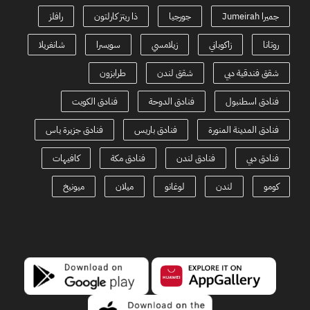
جميرا Jumeirah
جورجيا
ذا ريتز كارلتون
رافلز
روتانا
زاكوباني
زيلامسي
سويسرا
شانغريلا
شقق فندقية دبي
شقق لندن
طرابزون
فنادق اسطنبول
فنادق الدوحة
فنادق الكويت
فنادق المدينة المنورة
فنادق باريس
فنادق جزيرة ياس
فنادق دبي
فنادق لندن
فنادق مكة
كافيهات
كومو
لندن
لوغانو
ميلان
ميونيخ