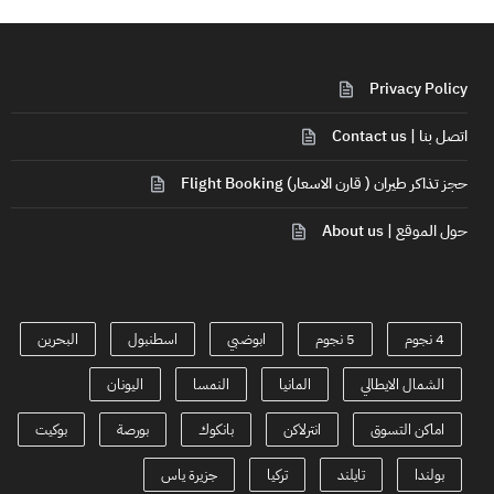
Privacy Policy
اتصل بنا | Contact us
حجز تذاكر طيران ( قارن الاسعار) Flight Booking
حول الموقع | About us
4 نجوم
5 نجوم
ابوضبي
اسطنبول
البحرين
الشمال الايطالي
المانيا
النمسا
اليونان
اماكن التسوق
انترلاكن
بانكوك
بورصة
بوكيت
بولندا
تايلند
تركيا
جزيرة ياس