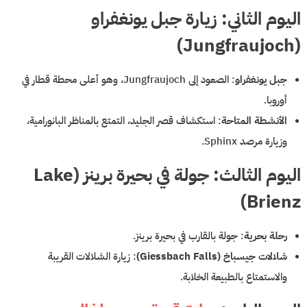
اليوم الثاني: زيارة جبل يونغفراو
(Jungfraujoch)
جبل يونغفراو
: الصعود إلى Jungfraujoch، وهو أعلى محطة قطار في
أوروبا.
الأنشطة المتاحة
: استكشاف قصر الجليد، التمتع بالمناظر البانورامية،
وزيارة مرصد Sphinx.
اليوم الثالث: جولة في بحيرة برينز (Lake
Brienz)
رحلة بحرية
: جولة بالقارب في بحيرة برينز.
شلالات جيسباخ (Giessbach Falls)
: زيارة الشلالات القريبة
والاستمتاع بالطبيعة الخلابة.