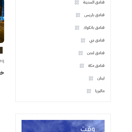
فنادق المدينة
فنادق باريس
فنادق بانكوك
فنادق دبي
فنادق لندن
eq
فنادق مكة
خر
لبنان
ماليزيا