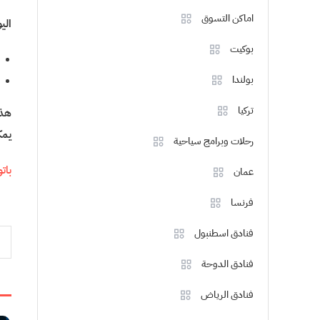
اماكن التسوق
اليوم 7: عودة إل
بوكيت
بولندا
تركيا
هذا
يمك
رحلات وبرامج سياحية
باتومي
عمان
فرنسا
d
تص
فنادق اسطنبول
فنادق الدوحة
ال
فنادق الرياض