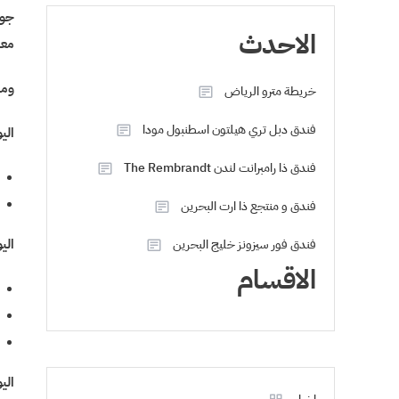
جور
الاحدث
معا
ومر
خريطة مترو الرياض
فندق دبل تري هيلتون اسطنبول مودا
اليوم 1: 
فندق ذا رامبرانت لندن The Rembrandt
فندق و منتجع ذا ارت البحرين
اليوم 2: است
فندق فور سيزونز خليج البحرين
الاقسام
اليوم 3: جولة ف