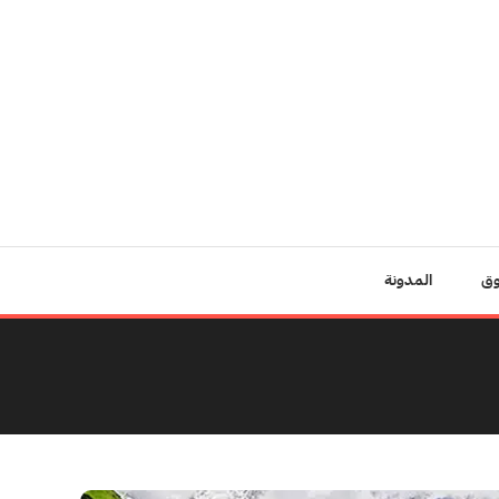
وق
المدونة