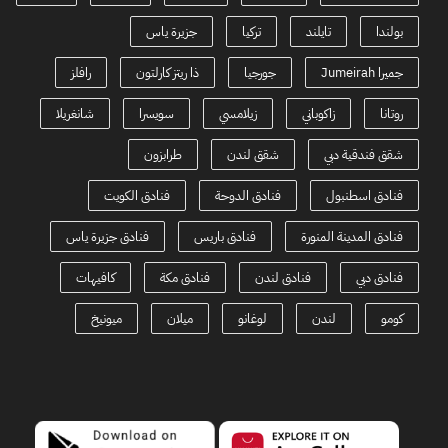
بولندا
تايلند
تركيا
جزيرة ياس
جميرا Jumeirah
جورجيا
ذا ريتز كارلتون
رافلز
روتانا
زاكوباني
زيلامسي
سويسرا
شانغريلا
شقق فندقية دبي
شقق لندن
طرابزون
فنادق اسطنبول
فنادق الدوحة
فنادق الكويت
فنادق المدينة المنورة
فنادق باريس
فنادق جزيرة ياس
فنادق دبي
فنادق لندن
فنادق مكة
كافيهات
كومو
لندن
لوغانو
ميلان
ميونيخ