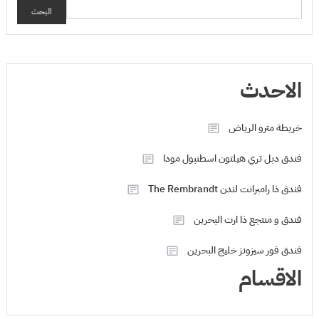
البحث
الاحدث
خريطة مترو الرياض
فندق دبل تري هيلتون اسطنبول مودا
فندق ذا رامبرانت لندن The Rembrandt
فندق و منتجع ذا ارت البحرين
فندق فور سيزونز خليج البحرين
الاقسام