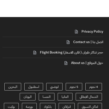
Privacy Policy
اتصل بنا | Contact us
حجز تذاكر طيران ( قارن الاسعار) Flight Booking
حول الموقع | About us
4 نجوم
5 نجوم
ابوضبي
اسطنبول
البحرين
الشمال الايطالي
المانيا
النمسا
اليونان
اماكن التسوق
انترلاكن
بانكوك
بورصة
بوكيت