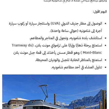
ومرفق برنامج سياحي لمدة 3 أيام في شامونيه فرنسا
اليوم الأول:
الوصول إلى مطار جنيف الدولي (GVA) واستئجار سيارة أو ركوب سيارة
أجرة إلى شامونيه (حوالي ساعة واحدة).
استكشف بلدة شامونيه، وتجول في المتاجر والمطاعم.
استمتع برحلة ذهابًا وإيابًا على ترامواي مونت بلان، (Tramway du
Mont-Blanc ) وهو قطار مسنن يأخذك إلى قمة جبل مونت بلان
استمتع بالمناظر الخلابة للجبل والوديان المحيطة.
تناول العشاء في أحد مطاعم شامونيه.