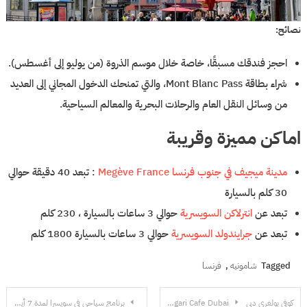
نصائح:
احجز فندقك مسبقًا، خاصة خلال موسم الذروة (من يوليو إلى أغسطس).
شراء بطاقة Mont Blanc Pass، والتي تمنحك الدخول المجاني إلى العديد
من وسائل النقل العام والرحلات البحرية والمعالم السياحية.
اماكن مميزة وقريبة
مدينة ميجيف في جنوب فرنسا Megève France
: تبعد 40 دقيقة حوالي
30 كلم بالسيارة
تبعد عن
انترلاكن السويسرية
حوالي 3 ساعات بالسيارة ، 230 كلم
تبعد عن
جرايندولد السويسرية
حوالي 3 ساعات بالسيارة 1800 كلم
Tagged
شامونيه
,
فرنسا
تصفّح
كوفي بولغري دبي Bulgari Cafe Dubai
برنامج سياحي في سويسرا لمدة 7 أيام (طبيعة)