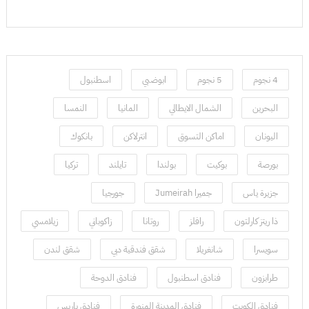
4 نجوم
5 نجوم
ابوضبي
اسطنبول
البحرين
الشمال الايطالي
المانيا
النمسا
اليونان
اماكن التسوق
انترلاكن
بانكوك
بورصة
بوكيت
بولندا
تايلند
تركيا
جزيرة ياس
جميرا Jumeirah
جورجيا
ذا ريتز كارلتون
رافلز
روتانا
زاكوباني
زيلامسي
سويسرا
شانغريلا
شقق فندقية دبي
شقق لندن
طرابزون
فنادق اسطنبول
فنادق الدوحة
فنادق الكويت
فنادق المدينة المنورة
فنادق باريس