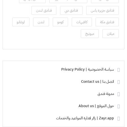
فنادق جزيرة ياس
فنادق دبي
فنادق لندن
فنادق مكة
كافيهات
كومو
لندن
لوغانو
ميلان
ميونيخ
سياسة الخصوصية | Privacy Policy
اتصل بنا | Contact us
مدونة فندق
حول الموقع | About us
Zayr.app | زائر لادارة المواعيد والخدمات