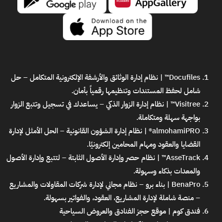
Docufiles™ | نظام إدارة الوثائق والأرشفة الإلكترونية المتكامل
– حل
شامل لحفظ المستندات وتنظيمها رقمياً بأمان.
Visitree™ | نظام إدارة الزوار الذكي
– يساعدك في تسجيل وتتبع الزوار
بواجهة سهلة ومتكاملة.
almohamiPRO® | نظام إدارة الشؤون القانونية
– الحل الأمثل لإدارة
القضايا والعقود ومهام المحامين إلكترونيًا.
AsseTrack™ | نظام حصر وإدارة الأصول الثابتة
– لتتبع وإدارة الأصول
والمعدات بذكاء وسهولة.
BenaPro | بناء برو – نظام مجاني لإدارة شركات المقاولات والمشاريع
– منصة شاملة لإدارة المشاريع، العقود، والفواتير بسهولة.
فندق كوم | موقع حجز الفنادق والعروض السياحية