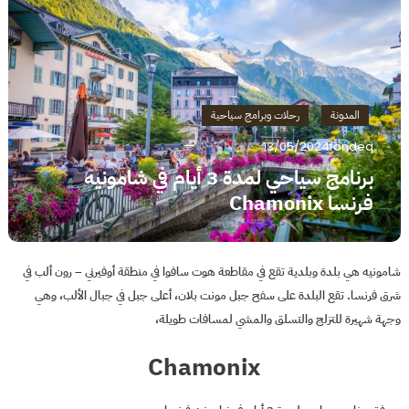
المدونة
رحلات وبرامج سياحية
13/05/2024
fondeq
برنامج سياحي لمدة 3 أيام في شامونيه
فرنسا Chamonix
شامونيه هي بلدة وبلدية تقع في مقاطعة هوت سافوا في منطقة أوفيرني – رون ألب في
شرق فرنسا. تقع البلدة على سفح جبل مونت بلان، أعلى جبل في جبال الألب، وهي
وجهة شهيرة للتزلج والتسلق والمشي لمسافات طويلة،
Chamonix