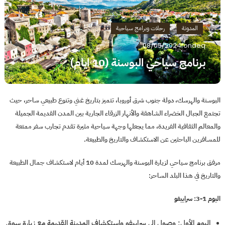
المدونة
رحلات وبرامج سياحية
08/05/2024
fondeq
برنامج سياحي البوسنة (10 ايام)
البوسنة والهرسك، دولة جنوب شرق أوروبا، تتميز بتاريخ غني وتنوع طبيعي ساحر، حيث
تجتمع الجبال الخضراء الشاهقة والأنهار الزرقاء الجارية بين المدن القديمة الجميلة
والمعالم الثقافية الفريدة، مما يجعلها وجهة سياحية مثيرة تقدم تجارب سفر ممتعة
للمسافرين الباحثين عن الاستكشاف والتاريخ والطبيعة.
مرفق برنامج سياحي لزيارة البوسنة والهرسك لمدة 10 أيام لاستكشاف جمال الطبيعة
والتاريخ في هذا البلد الساحر:
اليوم 1-3: سراييفو
اليوم الأول: وصول إلى سراييفو واستكشاف المدينة القديمة مع زيارة سوق