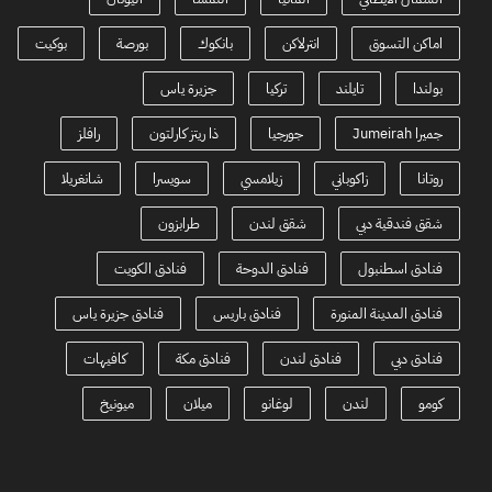
اماكن التسوق
انترلاكن
بانكوك
بورصة
بوكيت
بولندا
تايلند
تركيا
جزيرة ياس
جميرا Jumeirah
جورجيا
ذا ريتز كارلتون
رافلز
روتانا
زاكوباني
زيلامسي
سويسرا
شانغريلا
شقق فندقية دبي
شقق لندن
طرابزون
فنادق اسطنبول
فنادق الدوحة
فنادق الكويت
فنادق المدينة المنورة
فنادق باريس
فنادق جزيرة ياس
فنادق دبي
فنادق لندن
فنادق مكة
كافيهات
كومو
لندن
لوغانو
ميلان
ميونيخ