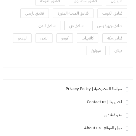
طرابزون
فنادق اسطنبول
فنادق الدوحة
فنادق الكويت
فنادق المدينة المنورة
فنادق باريس
فنادق جزيرة ياس
فنادق دبي
فنادق لندن
فنادق مكة
كافيهات
كومو
لندن
لوغانو
ميلان
ميونيخ
سياسة الخصوصية | Privacy Policy
اتصل بنا | Contact us
مدونة فندق
حول الموقع | About us