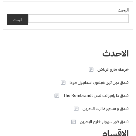
البحث
البحث
الاحدث
خريطة مترو الرياض
فندق دبل تري هيلتون اسطنبول مودا
فندق ذا رامبرانت لندن The Rembrandt
فندق و منتجع ذا ارت البحرين
فندق فور سيزونز خليج البحرين
الاقسام