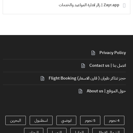
Zayr.app | زائر لادارة المواعيد والخدمات
Privacy Policy
اتصل بنا | Contact us
حجز تذاكر طيران ( قارن الاسعار) Flight Booking
حول الموقع | About us
4 نجوم
5 نجوم
ابوضبي
اسطنبول
البحرين
الشمال الايطالي
المانيا
النمسا
اليونان