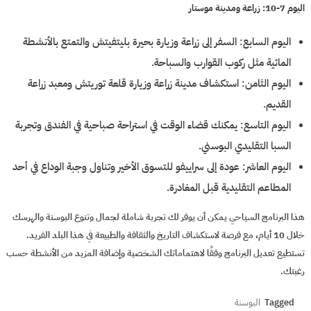
اليوم 7-10: زراعة ومدينة موستار
اليوم السابع: السفر إلى زراعة وزيارة بحيرة بليتفيتش والتمتع بالأنشطة
المائية مثل ركوب القوارب والسباحة.
اليوم الثامن: استكشاف مدينة زراعة وزيارة قلعة توريتش ومعبد زراعة
القديم.
اليوم التاسع: يمكنك قضاء الوقت في استراحة صباحية في الفندق وتجربة
السبا التقليدي البوسني.
اليوم العاشر: عودة إلى سراييفو للتسوق الأخير وتناول وجبة الوداع في أحد
المطاعم التقليدية قبل المغادرة.
هذا البرنامج السياحي يمكن أن يوفر لك تجربة شاملة لجمال وتنوع البوسنة والهرسك
خلال 10 أيام، مع فرصة لاستكشاف التاريخ والثقافة والطبيعة في هذا البلد الفريد.
تستطيع تعديل البرنامج وفقًا لاهتماماتك الشخصية وإضافة المزيد من الأنشطة حسب
رغبتك.
Tagged
البوسنة