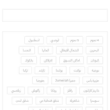
4 نجوم
5 نجوم
ابوضبي
اسطنبول
البحرين
الشمال الايطالي
المانيا
النمسا
اليونان
اماكن التسوق
انترلاكن
بانكوك
بورصة
بوكيت
بولندا
تايلند
تركيا
جزيرة ياس
جميرا Jumeirah
جورجيا
ذا ريتز كارلتون
رافلز
روتانا
زاكوباني
زيلامسي
سويسرا
شانغريلا
شقق فندقية دبي
شقق لندن