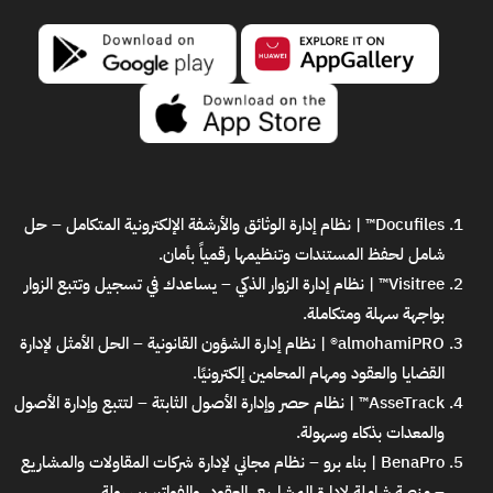
Docufiles™ | نظام إدارة الوثائق والأرشفة الإلكترونية المتكامل
– حل
شامل لحفظ المستندات وتنظيمها رقمياً بأمان.
Visitree™ | نظام إدارة الزوار الذكي
– يساعدك في تسجيل وتتبع الزوار
بواجهة سهلة ومتكاملة.
almohamiPRO® | نظام إدارة الشؤون القانونية
– الحل الأمثل لإدارة
القضايا والعقود ومهام المحامين إلكترونيًا.
AsseTrack™ | نظام حصر وإدارة الأصول الثابتة
– لتتبع وإدارة الأصول
والمعدات بذكاء وسهولة.
BenaPro | بناء برو – نظام مجاني لإدارة شركات المقاولات والمشاريع
– منصة شاملة لإدارة المشاريع، العقود، والفواتير بسهولة.