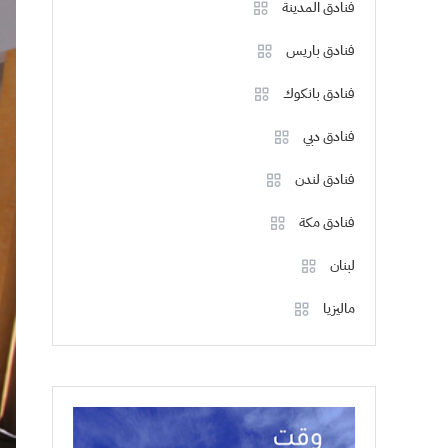
فنادق المدينة
فنادق باريس
فنادق بانكوك
فنادق دبي
فنادق لندن
فنادق مكة
لبنان
ماليزيا