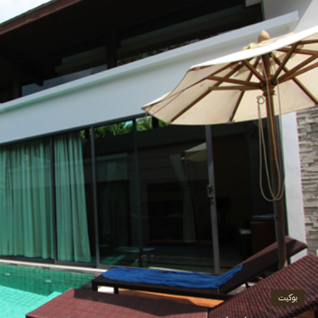
بوكيت