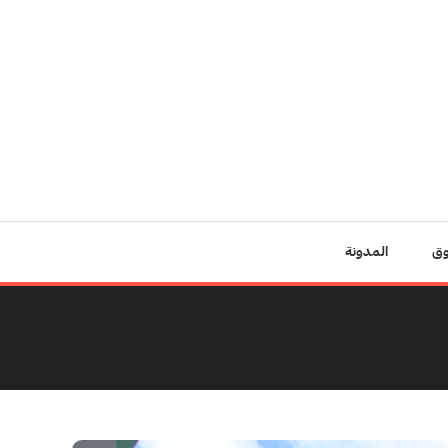
وق
المدونة