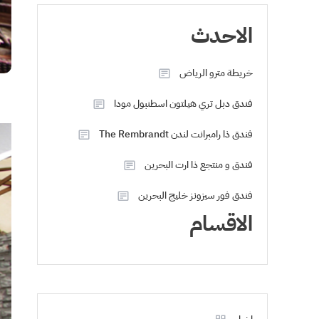
الاحدث
خريطة مترو الرياض
فندق دبل تري هيلتون اسطنبول مودا
فندق ذا رامبرانت لندن The Rembrandt
فندق و منتجع ذا ارت البحرين
فندق فور سيزونز خليج البحرين
الاقسام