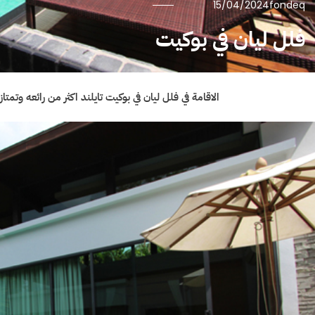
15/04/2024
fondeq
فلل ليان في بوكيت
الاقامة في فلل ليان في بوكيت تايلند اكثر من رائعه و