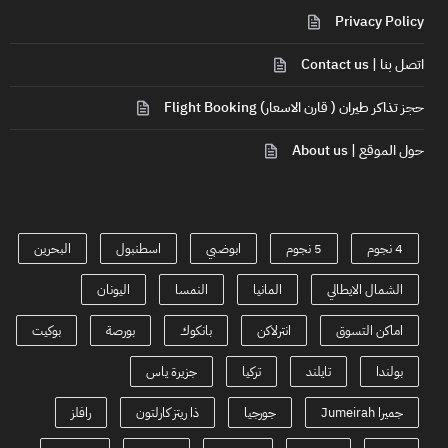
Privacy Policy
اتصل بنا | Contact us
حجز تذاكر طيران ( قارن الاسعار) Flight Booking
حول الموقع | About us
4 نجوم
5 نجوم
ابوضبي
اسطنبول
البحرين
الشمال الايطالي
المانيا
النمسا
اليونان
اماكن التسوق
انترلاكن
بانكوك
بورصة
بوكيت
بولندا
تايلند
تركيا
جزيرة ياس
جميرا Jumeirah
جورجيا
ذا ريتز كارلتون
رافلز