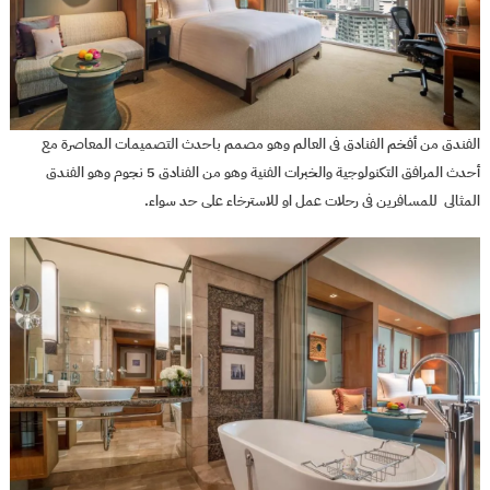
الفندق من أفخم الفنادق فى العالم وهو مصمم باحدث التصميمات المعاصرة مع
أحدث المرافق التكنولوجية والخبرات الفنية وهو من الفنادق 5 نجوم وهو الفندق
المثالى للمسافرين فى رحلات عمل او للاسترخاء على حد سواء.