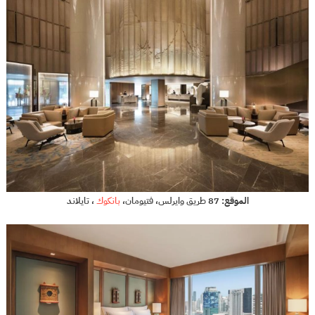
الموقع:
87 طريق وايرلس، فتيومان،
بانكوك
، تايلاند