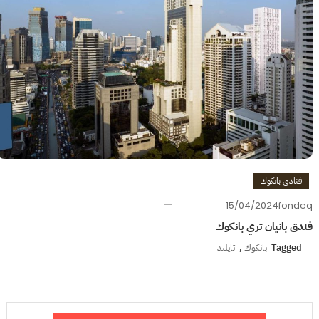
فنادق بانكوك
15/04/2024
fondeq
فندق بانيان تري بانكوك
Tagged
بانكوك
,
تايلند