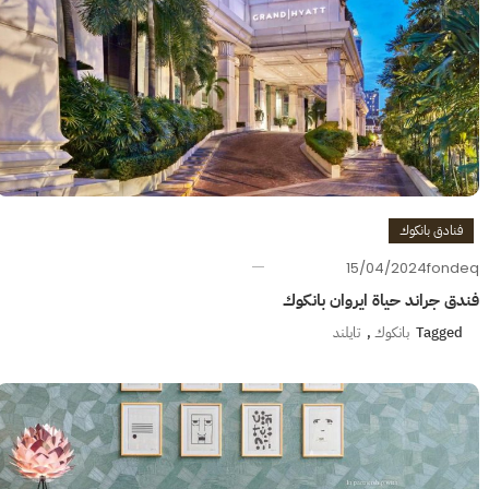
فنادق بانكوك
15/04/2024
fondeq
فندق جراند حياة ايروان بانكوك
Tagged
بانكوك
,
تايلند