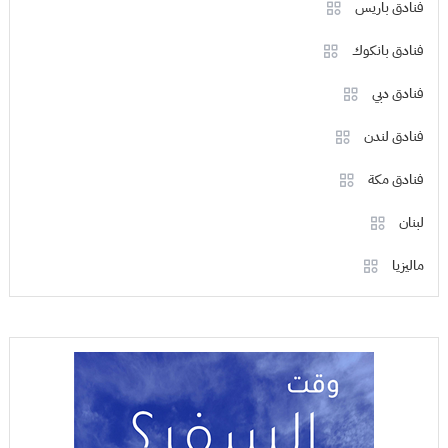
فنادق باريس
فنادق بانكوك
فنادق دبي
فنادق لندن
فنادق مكة
لبنان
ماليزيا