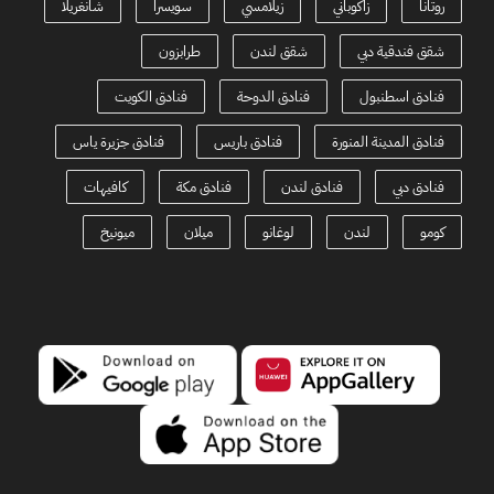
روتانا
زاكوباني
زيلامسي
سويسرا
شانغريلا
شقق فندقية دبي
شقق لندن
طرابزون
فنادق اسطنبول
فنادق الدوحة
فنادق الكويت
فنادق المدينة المنورة
فنادق باريس
فنادق جزيرة ياس
فنادق دبي
فنادق لندن
فنادق مكة
كافيهات
كومو
لندن
لوغانو
ميلان
ميونيخ