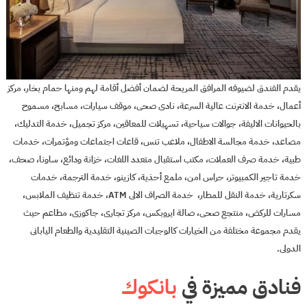
يقدم الفندق لضيوفه المرافق المريحة لضمان أفضل أقامة لهم ومنها حمام بخار، مركز
أعمال، خدمة الانترنت عالية السرعة، نادى صحى، موقف سيارات، مسابح، مسموح
بالحيوانات الاليفة، جوالات سياحية، تسهيلات للمعاقين، مركز تجميل، خدمة التدليك،
مصاعد، خدمة مجالسة الاطفال، ملاعب تنس، قاعات اجتماعات ومؤتمرات، خدمات
طبية، خدمة صرف العملات، مكتب استقبال متعدد اللغات، خزانة ودائع، ساونا، صحف،
خدمة تاجير الكمبيوتر، حراس امن، ملمع أحذية، كازينو، خدمة الترجمة، خدمات
سكرتارية، خدمة النقل للمطار، خدمة الصراف الالى ATM، خدمة تنظيف الملابس،
مسارات للركض، منتجع صحى، صالة ايروبكس، مركز تجارى، جاكوزى، مطاعم حيث
يقدم مجموعة مختلفة من الخيارات كالوجبات الصينية التقليدية والطعام اليابانى
الدولى.
فنادق مميزة في
بانكوك