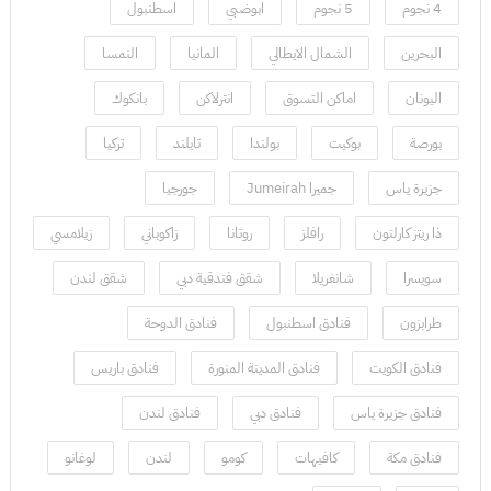
4 نجوم
5 نجوم
ابوضبي
اسطنبول
البحرين
الشمال الايطالي
المانيا
النمسا
اليونان
اماكن التسوق
انترلاكن
بانكوك
بورصة
بوكيت
بولندا
تايلند
تركيا
جزيرة ياس
جميرا Jumeirah
جورجيا
ذا ريتز كارلتون
رافلز
روتانا
زاكوباني
زيلامسي
سويسرا
شانغريلا
شقق فندقية دبي
شقق لندن
طرابزون
فنادق اسطنبول
فنادق الدوحة
فنادق الكويت
فنادق المدينة المنورة
فنادق باريس
فنادق جزيرة ياس
فنادق دبي
فنادق لندن
فنادق مكة
كافيهات
كومو
لندن
لوغانو