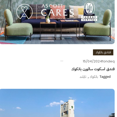
فنادق بانكوك
15/04/2024
fondeq
فندق اسكوت ساثورن بانكوك
Tagged
بانكوك
,
تايلند