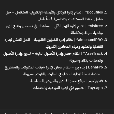
Docufiles™ | نظام إدارة الوثائق والأرشفة الإلكترونية المتكامل
– حل
شامل لحفظ المستندات وتنظيمها رقمياً بأمان.
Visitree™ | نظام إدارة الزوار الذكي
– يساعدك في تسجيل وتتبع الزوار
بواجهة سهلة ومتكاملة.
almohamiPRO® | نظام إدارة الشؤون القانونية
– الحل الأمثل لإدارة
القضايا والعقود ومهام المحامين إلكترونيًا.
AsseTrack™ | نظام حصر وإدارة الأصول الثابتة
– لتتبع وإدارة الأصول
والمعدات بذكاء وسهولة.
BenaPro | بناء برو – نظام مجاني لإدارة شركات المقاولات والمشاريع
– منصة شاملة لإدارة المشاريع، العقود، والفواتير بسهولة.
فندق كوم | موقع حجز الفنادق والعروض السياحية
Zayr.app | تطبيق ذكي لإدارة المواعيد والخدمات