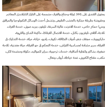
يحتوى الفندق على 391 غرفة وجناح والغرف مصممة على الطراز التايلاندى المعاصر
ومفروشة بطريقة مبتكرة بالخشب الطبيعى وتشمل أحدث الوسائل التكنولوجيا والمرافق
ومنها حمام خاص، خدمة الانترنت عالية السرعة، تليفون ببريد صوتى، خدمة الغرف،
ثلاجة، أفلام، تليفزيون بكابل، خدمة الاتصال للايقاظ، ماكينة الشاى والقهوة،
مايكروويف، مجفف شعر، أدوات النظافة، تكييف، راديو، خزانة، مراة، خدمة التدليك فى
الغرفة، سرير مضادة لحساسية الفراش، خدمة التحكم فى جو الغرفة، مياة معدنية، ثلاجة
صغيرة، بشاكير واغطية أضافية، خدمات ترحيبية، سراير للمواليد، مكواة ومنضدة للكى،
مكتب، مفتاح الكترونى، عدة خياطة، أرواب ونعال.