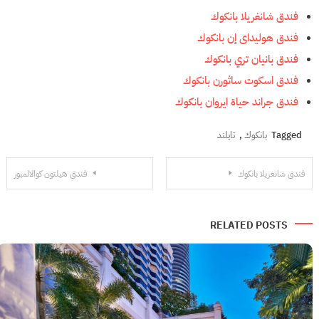
فندق شانغريلا بانكوك
فندق هوليداى إن بانكوك
فندق بانيان تري بانكوك
فندق اسكوت ساثورن بانكوك
فندق جراند حياة ايروان بانكوك
Tagged
بانكوك
,
تايلند
تصفّح
فندق شانغريلا بانكوك
فندق هيلتون كوالالمبور
المقالات
RELATED POSTS