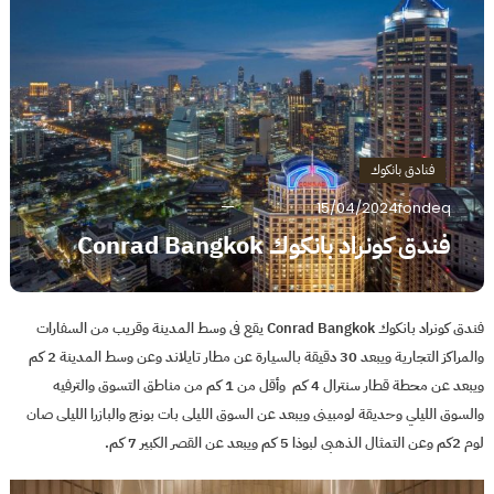
فنادق بانكوك
15/04/2024
fondeq
فندق كونراد بانكوك Conrad Bangkok
فندق كونراد بانكوك Conrad Bangkok يقع فى وسط المدينة وقريب من السفارات
والمراكز التجارية ويبعد 30 دقيقة بالسيارة عن مطار تايلاند وعن وسط المدينة 2 كم
ويبعد عن محطة قطار سنترال 4 كم وأقل من 1 كم من مناطق التسوق والترفيه
والسوق الليلي وحديقة لومبينى ويبعد عن السوق الليلى بات بونج والبازرا الليلى صان
لوم 2كم وعن التمثال الذهبى لبوذا 5 كم ويبعد عن القصر الكبير 7 كم.