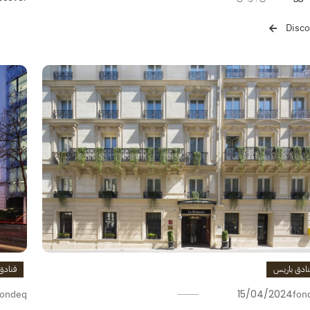
Disco
فنادق
نادق باريس
fondeq
15/04/2024
fon