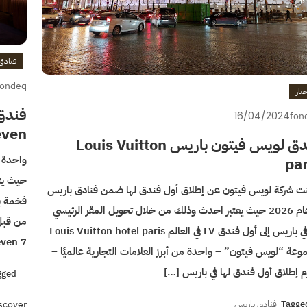
فنادق
fondeq
بار
16/04/2024
fon
even
فندق لويس فيتون باريس Louis Vuitton
par
حيث يت
نت شركة لويس فيتون عن إطلاق أول فندق لها ضمن فنادق باريس
في عام 2026 حيث يعتبر احدث وذلك من خلال تحويل المقر الرئيسي
من قبل
لها في باريس إلى أول فندق LV في العالم Louis Vuitton hotel paris
7 Hotel Seven اسماء الاجنحة في الفندق : جناح الماس […]
عة “لويس فيتون” – واحدة من أبرز العلامات التجارية عالميًا –
م إطلاق أول فندق لها في باريس […]
gged
scover
Tagge
فنادق باريس