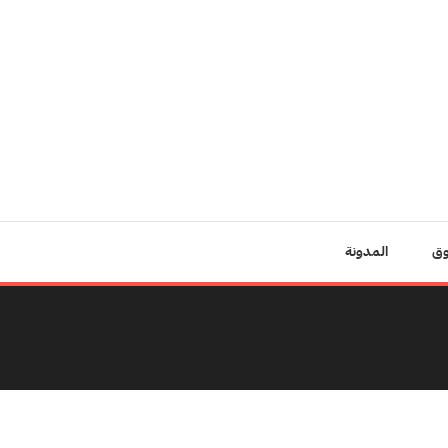
وق
المدونة