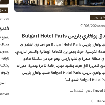
فنادق
نادق باريس
fondeq
01/06/2024
fon
فندق ل
بولغاري باريس Bulgari Hotel Paris
مسافة ق
فندق بولغاري باريس Bulgari Hotel Paris هو أحد أرقى الفنادق في
غضون دق
صمة الفرنسية، حيث يجمع بين الفخامة الإيطالية والسحر الباريسي.
للياقة 
في منطقة متميزة في قلب باريس، وهو جزء من سلسلة فنادق
بشاشة 
اري الشهيرة التي تعرف بتقديم تجارب إقامة فاخرة ومميزة. مميزات
وتتوفر 
فندق بولغري باريس: Bulgari Hotel Paris فندق بولغاري باريس
Bulgari Hotel  فندق […]
gged
نجوم
Tagged
,
فنادق باريس
scover
Disco