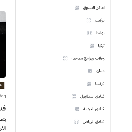
اماكن التسوق
بوكيت
بولندا
تركيا
رحلات وبرامج سياحية
عمان
فرنسا
ف
deq
فنادق اسطنبول
فندق
فنادق الدوحة
فنادق الرياض