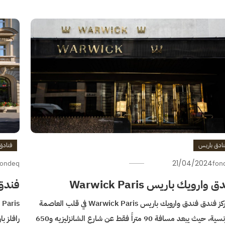
نادق باريس
فنادق
fondeq
21/04/2024
fon
 وارويك باريس Warwick Paris
فندق 
يتمركز فندق فندق وارويك باريس Warwick Paris في قلب العاصمة
الفرنسية، حيث يبعد مسافة 90 متراً فقط عن شارع الشانزليزيه و650