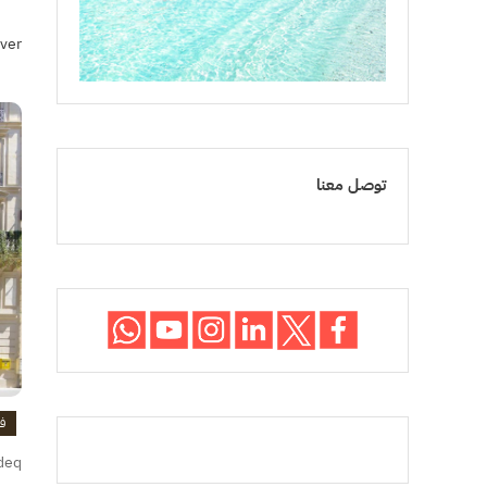
ver
توصل معنا
ف
deq