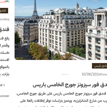
فنادق
fondeq
فندق ري
الاستمت
نادق باريس
بارات،
10/06/2024
fon
دق فور سيزونز جورج الخامس باريس
5 نجوم
ed
 فندق فور سيزونز جورج الخامس باريس على طريق جورج الخامس،
scover
رب من شارع الشانزليزيه، ويتميز بتراسات توفر إطلالات رائعة على