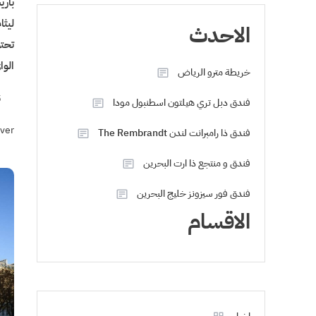
بار
ليثا
الاحدث
تحتو
الوا
خريطة مترو الرياض
5 
فندق دبل تري هيلتون اسطنبول مودا
ver
فندق ذا رامبرانت لندن The Rembrandt
فندق و منتجع ذا ارت البحرين
فندق فور سيزونز خليج البحرين
الاقسام