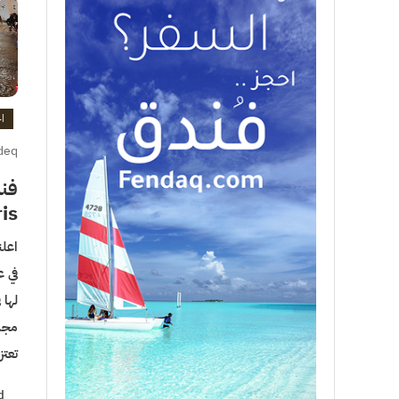
اخ
deq
is
اعل
مجمو
تعتز
d