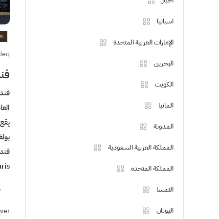
اخبار
اسبانيا
ف
الإمارات العربية المتحدة
deq
البحرين
فندق 
الكويت
المانيا
العا
يقع 
المدونة
بولغ
المملكة العربية السعودية
Paris
المملكة المتحدة
5 
النمسا
اليونان
ver