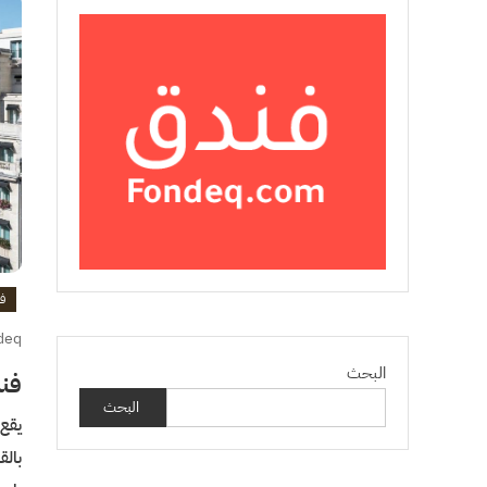
ف
deq
البحث
فن
البحث
يقع
بالق