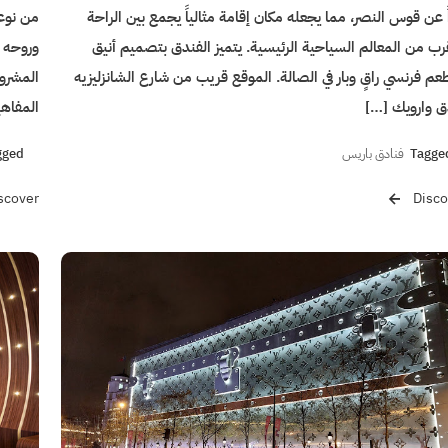
ً عن قوس النصر، مما يجعله مكان إقامة مثالياً يجمع بين الراحة
من نوعه
رب من المعالم السياحية الرئيسية. يتميز الفندق بتصميم أنيق
وروحه ا
م فرنسي راقٍ وبار في الصالة. الموقع قريب من شارع الشانزليزيه
المشروع
ق وارويك […]
المفاهي
Tagge
فنادق باريس
gged
scover
Disco