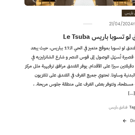
 باريس
21/04/2024
و تسوبا باريس Le Tsuba
يتمتع فندق لو تسوبا بموقع متميز في الحي الـ17 بباريس، حيث يبعد
صيرة تُسهّل الوصول إلى قوس النصر و شارع الشانزليزيه في
يقتين سيرًا على الأقدام. يوفر الفندق مرافق ترفيهية مثل مركز
البدنية وساونا. تحتوي جميع الغرف في الفندق على تلفزيون
مسطحة، وتتوفر بعض الغرف على منطقة جلوس مريحة. ،
[…]
Ta
فنادق باريس
Di