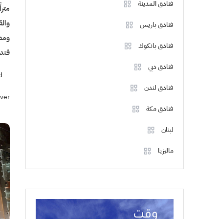
فنادق المدينة
مترا
والق
فنادق باريس
ومطع
فنادق بانكوك
فند
فنادق دبي
d
فنادق لندن
ver
فنادق مكة
لبنان
ماليزيا