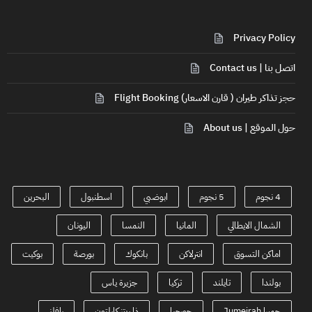
Privacy Policy
اتصل بنا | Contact us
حجز تذاكر طيران ( قارن الاسعار) Flight Booking
حول الموقع | About us
4 نجوم
5 نجوم
ابوضبي
اسطنبول
البحرين
الشمال الايطالي
المانيا
النمسا
اليونان
اماكن التسوق
انترلاكن
بانكوك
بورصة
بوكيت
بولندا
تايلند
تركيا
جزيرة ياس
جميرا Jumeirah
جورجيا
ذا ريتز كارلتون
رافلز