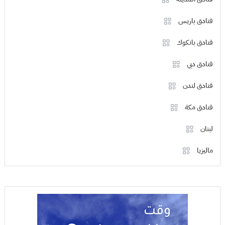
فنادق باريس
فنادق بانكوك
فنادق دبي
فنادق لندن
فنادق مكة
لبنان
ماليزيا