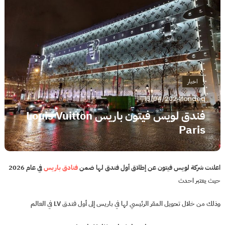
اخبار
16/04/2024
fondeq
فندق لويس فيتون باريس Louis Vuitton
Paris
اعلنت شركة لويس فيتون عن إطلاق أول فندق لها ضمن
فنادق باريس
في عام 2026
حيث يعتبر احدث
وذلك من خلال تحويل المقر الرئيسي لها في باريس إلى أول فندق LV في العالم