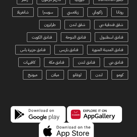
روتانا
زاكوباني
زيلامسي
سويسرا
شانغريلا
شقق فندقية دبي
شقق لندن
طرابزون
فنادق اسطنبول
فنادق الدوحة
فنادق الكويت
فنادق المدينة المنورة
فنادق باريس
فنادق جزيرة ياس
فنادق دبي
فنادق لندن
فنادق مكة
كافيهات
كومو
لندن
لوغانو
ميلان
ميونيخ