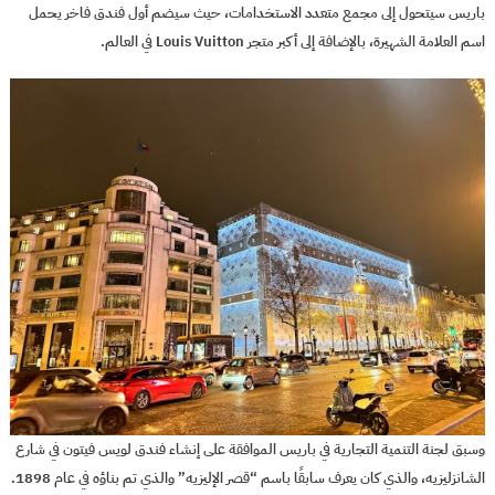
باريس سيتحول إلى مجمع متعدد الاستخدامات، حيث سيضم أول فندق فاخر يحمل
اسم العلامة الشهيرة، بالإضافة إلى أكبر متجر Louis Vuitton في العالم.
وسبق لجنة التنمية التجارية في باريس الموافقة على إنشاء فندق لويس فيتون في شارع
الشانزليزيه، والذي كان يعرف سابقًا باسم “قصر الإليزيه” والذي تم بناؤه في عام 1898.