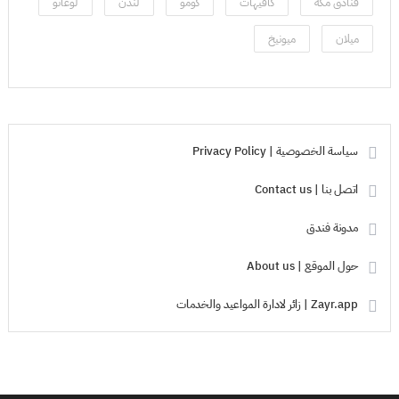
فنادق مكة
كافيهات
كومو
لندن
لوغانو
ميلان
ميونيخ
سياسة الخصوصية | Privacy Policy
اتصل بنا | Contact us
مدونة فندق
حول الموقع | About us
Zayr.app | زائر لادارة المواعيد والخدمات