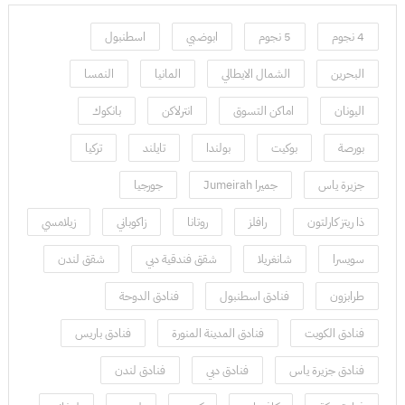
4 نجوم
5 نجوم
ابوضبي
اسطنبول
البحرين
الشمال الايطالي
المانيا
النمسا
اليونان
اماكن التسوق
انترلاكن
بانكوك
بورصة
بوكيت
بولندا
تايلند
تركيا
جزيرة ياس
جميرا Jumeirah
جورجيا
ذا ريتز كارلتون
رافلز
روتانا
زاكوباني
زيلامسي
سويسرا
شانغريلا
شقق فندقية دبي
شقق لندن
طرابزون
فنادق اسطنبول
فنادق الدوحة
فنادق الكويت
فنادق المدينة المنورة
فنادق باريس
فنادق جزيرة ياس
فنادق دبي
فنادق لندن