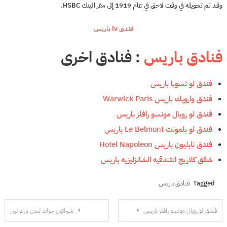
وقد تم تحويله في وقت لاحق في عام 1919 إلى مقر البنك HSBC.
فندق lv باريس
فنادق باريس
: فنادق اخرى
فندق لو تسوبا باريس
فندق وارويك باريس Warwick Paris
فندق لو رويال مونسو رافلز باريس
فندق لو بلمونت Le Belmont باريس
فندق نابليون باريس Hotel Napoleon
شقق كلاريج الفندقيه الشانزليزيه باريس
Tagged
فنادق باريس
تصفّح
فندق لو رويال مونسو رافلز باريس
شيراتون جراند لندن بارك لين