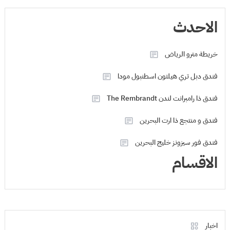
الاحدث
خريطة مترو الرياض
فندق دبل تري هيلتون اسطنبول مودا
فندق ذا رامبرانت لندن The Rembrandt
فندق و منتجع ذا ارت البحرين
فندق فور سيزونز خليج البحرين
الاقسام
اخبار