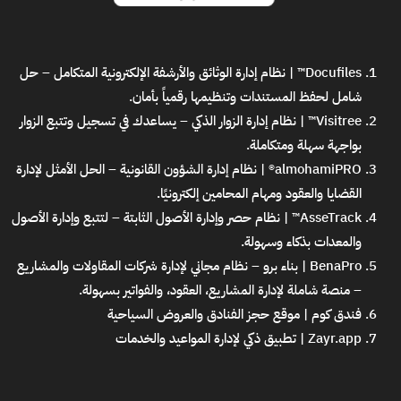
Docufiles™ | نظام إدارة الوثائق والأرشفة الإلكترونية المتكامل
– حل
شامل لحفظ المستندات وتنظيمها رقمياً بأمان.
Visitree™ | نظام إدارة الزوار الذكي
– يساعدك في تسجيل وتتبع الزوار
بواجهة سهلة ومتكاملة.
almohamiPRO® | نظام إدارة الشؤون القانونية
– الحل الأمثل لإدارة
القضايا والعقود ومهام المحامين إلكترونيًا.
AsseTrack™ | نظام حصر وإدارة الأصول الثابتة
– لتتبع وإدارة الأصول
والمعدات بذكاء وسهولة.
BenaPro | بناء برو – نظام مجاني لإدارة شركات المقاولات والمشاريع
– منصة شاملة لإدارة المشاريع، العقود، والفواتير بسهولة.
فندق كوم | موقع حجز الفنادق والعروض السياحية
Zayr.app | تطبيق ذكي لإدارة المواعيد والخدمات