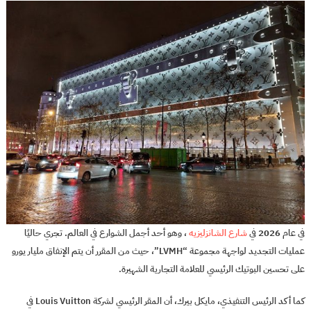
في عام
2026
في
شارع الشانزليزيه
، وهو أحد أجمل الشوارع في العالم. تجري حاليًا
عمليات التجديد لواجهة مجموعة “LVMH”، حيث من المقرر أن يتم الإنفاق مليار يورو
على تحسين البوتيك الرئيسي للعلامة التجارية الشهيرة.
كما أكد الرئيس التنفيذي، مايكل بيرك، أن المقر الرئيسي لشركة Louis Vuitton في