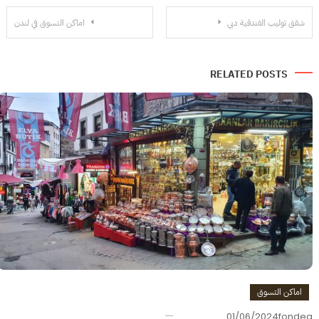
تصفّح
شقق توليب الفندقية دبي
اماكن التسوق في لندن
المقالات
RELATED POSTS
اماكن التسوق
01/06/2024
fondeq