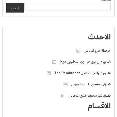
البحث
الاحدث
خريطة مترو الرياض
فندق دبل تري هيلتون اسطنبول مودا
فندق ذا رامبرانت لندن The Rembrandt
فندق و منتجع ذا ارت البحرين
فندق فور سيزونز خليج البحرين
الاقسام