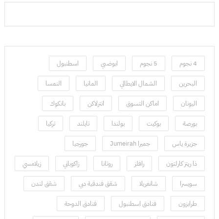
4 نجوم
5 نجوم
ابوضبي
اسطنبول
البحرين
الشمال الايطالي
المانيا
النمسا
اليونان
اماكن التسوق
انترلاكن
بانكوك
بورصة
بوكيت
بولندا
تايلند
تركيا
جزيرة ياس
جميرا Jumeirah
جورجيا
ذا ريتز كارلتون
رافلز
روتانا
زاكوباني
زيلامسي
سويسرا
شانغريلا
شقق فندقية دبي
شقق لندن
طرابزون
فنادق اسطنبول
فنادق الدوحة