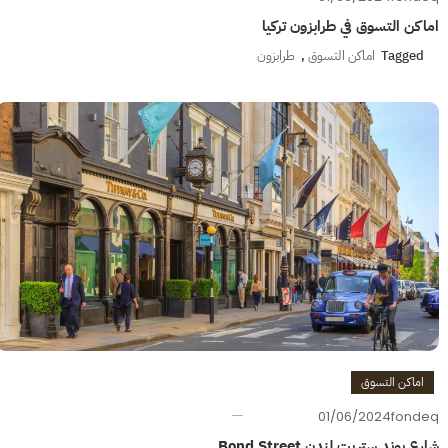
اماكن التسوق في طرابزون تركيا
Tagged
اماكن التسوق
,
طرابزون
اماكن التسوق
01/06/2024
fondeq
شارع بوند ستريت لندن Bond Street