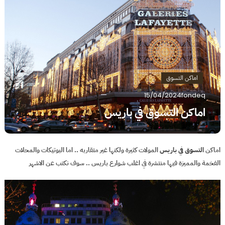
اماكن التسوق
15/04/2024
fondeq
اماكن التسوق في باريس
اماكن
التسوق في باريس
المولات كثيرة ولكنها غير متقاربه .. اما البوتيكات والمحلات
الفخمة والمميزة فيها منتشرة في اغلب شوارع باريس .. سوف نكتب عن الاشهر