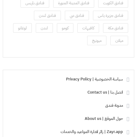
فنادق الكويت
فنادق المدينة المنورة
فنادق باريس
فنادق جزيرة ياس
فنادق دبي
فنادق لندن
فنادق مكة
كافيهات
كومو
لندن
لوغانو
ميلان
ميونيخ
سياسة الخصوصية | Privacy Policy
اتصل بنا | Contact us
مدونة فندق
حول الموقع | About us
Zayr.app | زائر لادارة المواعيد والخدمات