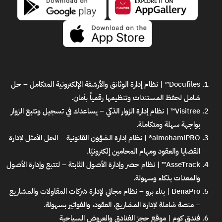
Docufiles™ | نظام إدارة الوثائق والأرشفة الإلكترونية المتكامل
– حل
شامل لحفظ المستندات وتنظيمها رقمياً بأمان.
Visitree™ | نظام إدارة الزوار الذكي
– يساعدك في تسجيل وتتبع الزوار
بواجهة سهلة ومتكاملة.
almohamiPRO® | نظام إدارة الشؤون القانونية
– الحل الأمثل لإدارة
القضايا والعقود ومهام المحامين إلكترونيًا.
AsseTrack™ | نظام حصر وإدارة الأصول الثابتة
– لتتبع وإدارة الأصول
والمعدات بذكاء وسهولة.
BenaPro | بناء برو – نظام مجاني لإدارة شركات المقاولات والمشاريع
– منصة شاملة لإدارة المشاريع، العقود، والفواتير بسهولة.
فندق كوم | موقع حجز الفنادق والعروض السياحية