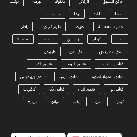
اماكن التسوق
انترلاكن
بانكوك
بورصة
بوكيت
بولندا
تايلند
تركيا
جزيرة ياس
جميرا Jumeirah
جورجيا
ذا ريتز كارلتون
رافلز
روتانا
زاكوباني
زيلامسي
سويسرا
شانغريلا
شقق فندقية دبي
شقق لندن
طرابزون
فنادق اسطنبول
فنادق الدوحة
فنادق الكويت
فنادق المدينة المنورة
فنادق باريس
فنادق جزيرة ياس
فنادق دبي
فنادق لندن
فنادق مكة
كافيهات
كومو
لندن
لوغانو
ميلان
ميونيخ