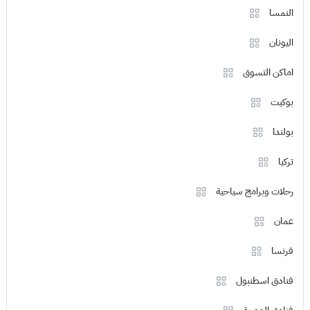
النمسا
اليونان
اماكن التسوق
بوكيت
بولندا
تركيا
رحلات وبرامج سياحية
عمان
فرنسا
فنادق اسطنبول