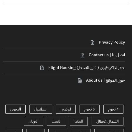
Privacy Policy
اتصل بنا | Contact us
حجز تذاكر طيران ( قارن الاسعار) Flight Booking
حول الموقع | About us
4 نجوم
5 نجوم
ابوضبي
اسطنبول
البحرين
الشمال الايطالي
المانيا
النمسا
اليونان