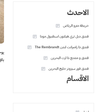
الاحدث
خريطة مترو الرياض
فندق دبل تري هيلتون اسطنبول مودا
فندق ذا رامبرانت لندن The Rembrandt
فندق و منتجع ذا ارت البحرين
بالإضافة 
فندق فور سيزونز خليج البحرين
الاقسام