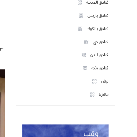
فنادق المدينة
فنادق باريس
فنادق بانكوك
فنادق دبي
“ك
فنادق لندن
فنادق مكة
لبنان
ماليزيا