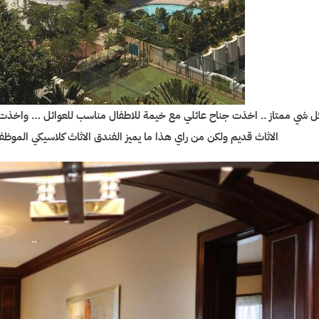
ل شي ممتاز .. اخذت جناح عائلي مع خيمة للاطفال مناسب للعوائل … واخذت جن
الاثاث قديم ولكن من راي هذا ما يميز الفندق الاثاث كلاسيكي المو