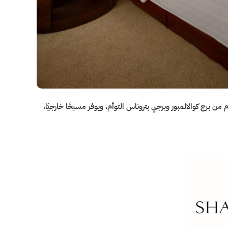
لمدينة، على بعد 5 دقائق سيراً على الأقدام من برج كوالالمبور وبرجي بتروناس التوأم، ويوفر مسبحًا خارجيًا،