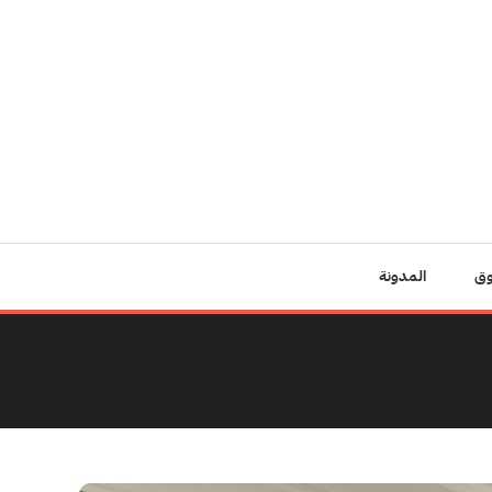
وق
المدونة