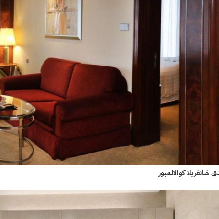
ق شانغريلا كوالالمبور