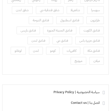
سويسرا
شانغريلا
شقق فندقية دبي
شقق لندن
طرابزون
فنادق اسطنبول
فنادق الدوحة
فنادق الكويت
فنادق المدينة المنورة
فنادق باريس
فنادق جزيرة ياس
فنادق دبي
فنادق لندن
فنادق مكة
كافيهات
كومو
لندن
لوغانو
ميلان
ميونيخ
سياسة الخصوصية | Privacy Policy
اتصل بنا | Contact us