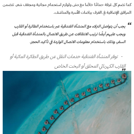
كما تضم كل غرفة حمامًا خاصًا مع دش ولوازم استحمام مجانية ومجفف شعر. تتضمن
المرافق الإضافية في الغرف بياضات الأسرة والمناشف.
يجب أن يتواصل النزلاء مع المنشأة الفندقية عبر باستخدام الطائرة أو القارب
ويجب عليهم أيضًا ترتيب الانتقالات عن طريق الاتصال بالمنشأة الفندقية قبل
السفر، وذلك باستخدام معلومات الاتصال الواردة في تأكيد الحجز.
توفر المنشأة الفندقية خدمات النقل عن طريق الطائرة المائية أو
القارب الكهربائي المحلق أو اليخت الخاص