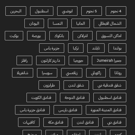
4 نجوم
5 نجوم
ابوضبي
اسطنبول
البحرين
الشمال الايطالي
المانيا
النمسا
اليونان
اماكن التسوق
انترلاكن
بانكوك
بورصة
بوكيت
بولندا
تايلند
تركيا
جزيرة ياس
جميرا Jumeirah
جورجيا
ذا ريتز كارلتون
رافلز
روتانا
زاكوباني
زيلامسي
سويسرا
شانغريلا
شقق فندقية دبي
شقق لندن
طرابزون
فنادق اسطنبول
فنادق الدوحة
فنادق الكويت
فنادق المدينة المنورة
فنادق باريس
فنادق جزيرة ياس
فنادق دبي
فنادق لندن
فنادق مكة
كافيهات
كومو
لندن
لوغانو
ميلان
ميونيخ