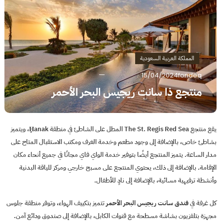
المملكة العربية السعودية
15/04/2024
fondeq
منتجع ذا سانت ريجيس البحر الأحمر
يقع منتجع The St. Regis Red Sea المطل على الشاطئ في منطقة Ḩanak، ويتميز
بشاطئ خاص، بالإضافة إلى وجود مطعم وخدمة الغرف ومكتب الاستقبال المتاح على
مدار الساعة. يتميز المنتجع أيضًا بتوفير خدمة الواي فاي مجانًا في جميع أنحاء مكان
الإقامة. بالإضافة إلى ذلك، يحتوي المنتجع على مسبح خارجي ومركز للياقة البدنية
وأنشطة ترفيهية مسائية، بالإضافة إلى نادٍ للأطفال.
كل غرفة في
فندق سانت ريجيس البحر الأحمر
تتميز بتكييف الهواء، وتوفر منطقة جلوس
مجهزة بتلفزيون بشاشة مسطحة مع قنوات الكابل، بالإضافة إلى صندوق ودائع آمن.