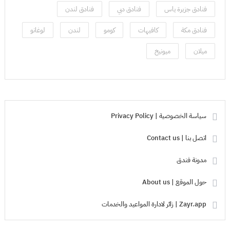
فنادق جزيرة ياس
فنادق دبي
فنادق لندن
فنادق مكة
كافيهات
كومو
لندن
لوغانو
ميلان
ميونيخ
سياسة الخصوصية | Privacy Policy
اتصل بنا | Contact us
مدونة فندق
حول الموقع | About us
Zayr.app | زائر لادارة المواعيد والخدمات