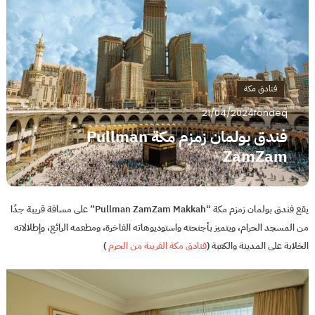
فنادق مكة
21/04/2024
fondeq
فندق بولمان زمزم مكة Pullman
ZamZam
يقع فندق بولمان زمزم مكة “Pullman ZamZam Makkah” على مسافة قريبة جدًا
من المسجد الحرام، ويتميز بأجنحته واستوديوهاته الفاخرة، ومطعمه الرائع، وإطلالاته
الخلابة على المدينة والكعبة (
فنادق مكة القريبة من الحرم
)