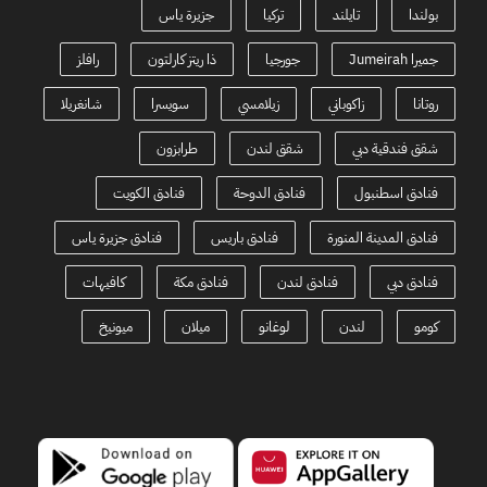
بولندا
تايلند
تركيا
جزيرة ياس
جميرا Jumeirah
جورجيا
ذا ريتز كارلتون
رافلز
روتانا
زاكوباني
زيلامسي
سويسرا
شانغريلا
شقق فندقية دبي
شقق لندن
طرابزون
فنادق اسطنبول
فنادق الدوحة
فنادق الكويت
فنادق المدينة المنورة
فنادق باريس
فنادق جزيرة ياس
فنادق دبي
فنادق لندن
فنادق مكة
كافيهات
كومو
لندن
لوغانو
ميلان
ميونيخ