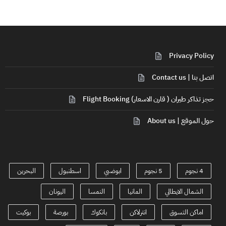
Privacy Policy
اتصل بنا | Contact us
حجز تذاكر طيران ( قارن الاسعار) Flight Booking
حول الموقع | About us
4 نجوم
5 نجوم
ابوضبي
اسطنبول
البحرين
الشمال الايطالي
المانيا
النمسا
اليونان
اماكن التسوق
انترلاكن
بانكوك
بورصة
بوكيت