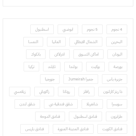
4 نجوم
5 نجوم
ابوضبي
اسطنبول
البحرين
الشمال الايطالي
المانيا
النمسا
اليونان
اماكن التسوق
انترلاكن
بانكوك
بورصة
بوكيت
بولندا
تايلند
تركيا
جزيرة ياس
جميرا Jumeirah
جورجيا
ذا ريتز كارلتون
رافلز
روتانا
زاكوباني
زيلامسي
سويسرا
شانغريلا
شقق فندقية دبي
شقق لندن
طرابزون
فنادق اسطنبول
فنادق الدوحة
فنادق الكويت
فنادق المدينة المنورة
فنادق باريس