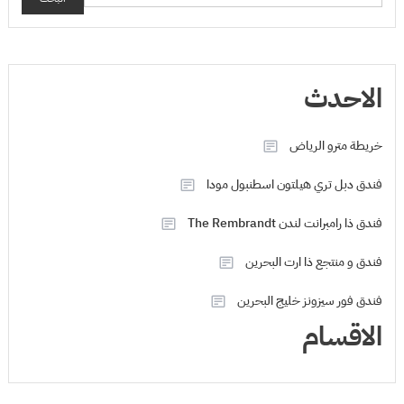
الاحدث
خريطة مترو الرياض
فندق دبل تري هيلتون اسطنبول مودا
فندق ذا رامبرانت لندن The Rembrandt
فندق و منتجع ذا ارت البحرين
فندق فور سيزونز خليج البحرين
الاقسام