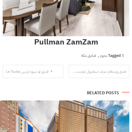
Pullman ZamZam
5 نجوم
Tagged
,
فنادق مكة
تصفّح
فندق ويندهام جراند اسطنبول ليفينت
فندق لو تسوبا باريس Le Tsuba
المقالات
RELATED POSTS