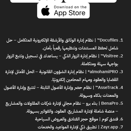
Docufiles™ | نظام إدارة الوثائق والأرشفة الإلكترونية المتكامل
– حل
شامل لحفظ المستندات وتنظيمها رقمياً بأمان.
Visitree™ | نظام إدارة الزوار الذكي
– يساعدك في تسجيل وتتبع الزوار
بواجهة سهلة ومتكاملة.
almohamiPRO® | نظام إدارة الشؤون القانونية
– الحل الأمثل لإدارة
القضايا والعقود ومهام المحامين إلكترونيًا.
AsseTrack™ | نظام حصر وإدارة الأصول الثابتة
– لتتبع وإدارة الأصول
والمعدات بذكاء وسهولة.
BenaPro | بناء برو – نظام مجاني لإدارة شركات المقاولات والمشاريع
– منصة شاملة لإدارة المشاريع، العقود، والفواتير بسهولة.
فندق كوم | موقع حجز الفنادق والعروض السياحية
Zayr.app | تطبيق ذكي لإدارة المواعيد والخدمات