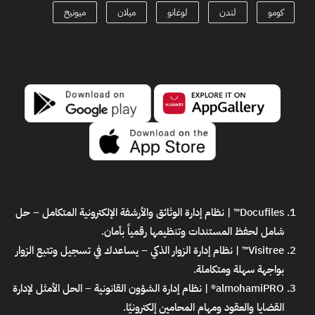
كومو
لندن
لوغانو
ميلان
ميونيخ
Docufiles™ | نظام إدارة الوثائق والأرشفة الإلكترونية المتكامل
– حل
شامل لحفظ المستندات وتنظيمها رقمياً بأمان.
Visitree™ | نظام إدارة الزوار الذكي
– يساعدك في تسجيل وتتبع الزوار
بواجهة سهلة ومتكاملة.
almohamiPRO® | نظام إدارة الشؤون القانونية
– الحل الأمثل لإدارة
القضايا والعقود ومهام المحامين إلكترونيًا.