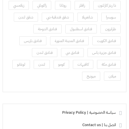
ذا ريتز كارلتون
رافلز
روتانا
زاكوباني
زيلامسي
سويسرا
شانغريلا
شقق فندقية دبي
شقق لندن
طرابزون
فنادق اسطنبول
فنادق الدوحة
فنادق الكويت
فنادق المدينة المنورة
فنادق باريس
فنادق جزيرة ياس
فنادق دبي
فنادق لندن
فنادق مكة
كافيهات
كومو
لندن
لوغانو
ميلان
ميونيخ
سياسة الخصوصية | Privacy Policy
اتصل بنا | Contact us