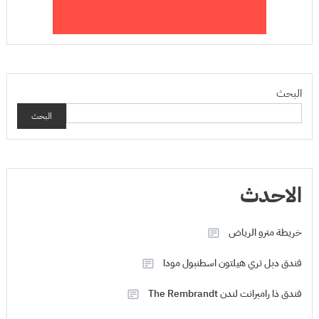
البحث
البحث
الاحدث
خريطة مترو الرياض
فندق دبل تري هيلتون اسطنبول مودا
فندق ذا رامبرانت لندن The Rembrandt