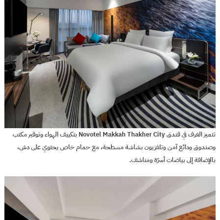
تتميز الغرف في فندق Novotel Makkah Thakher City بتكييف الهواء وتوفير مكتب
وصندوق ودائع آمن وتلفزيون بشاشة مسطحة، مع حمام خاص يحتوي على دش،
بالإضافة إلى بياضات أسرّة ومناشف.