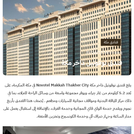
فنادق مكة
15/04/2024
fondeq
فندق نوفوتيل ذاخر مكة
يقع فندق نوفوتيل ذاخر مكة Novotel Makkah Thakher City في مكة المكرمة، على
بُعد 5.2 كيلومتر من غار حِراء، ويوفر مجموعة واسعة من وسائل الراحة للنزلاء، بما في
ذلك مركز للياقة البدنية ومواقف مجانية للسيارات ومطعم . يُصنف هذا الفندق بأربع
نجوم ويقدم خدمة الواي فاي المجانية وخدمة الغرف، بالإضافة إلى استقبال يعمل على
مدار الساعة وجهاز صراف آلي وخدمة الكونسيرج وتخزين الأمتعة.