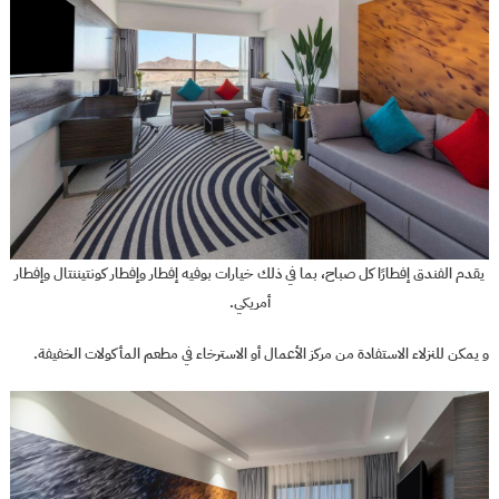
يقدم الفندق إفطارًا كل صباح، بما في ذلك خيارات بوفيه إفطار وإفطار كونتيننتال وإفطار
أمريكي.
و يمكن للنزلاء الاستفادة من مركز الأعمال أو الاسترخاء في مطعم المأكولات الخفيفة.