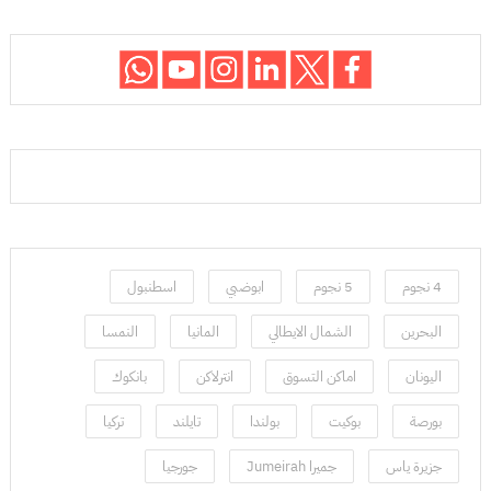
4 نجوم
5 نجوم
ابوضبي
اسطنبول
البحرين
الشمال الايطالي
المانيا
النمسا
اليونان
اماكن التسوق
انترلاكن
بانكوك
بورصة
بوكيت
بولندا
تايلند
تركيا
جزيرة ياس
جميرا Jumeirah
جورجيا