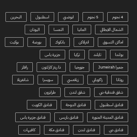
4 نجوم
5 نجوم
ابوضبي
اسطنبول
البحرين
الشمال الايطالي
المانيا
النمسا
اليونان
اماكن التسوق
انترلاكن
بانكوك
بورصة
بوكيت
بولندا
تايلند
تركيا
جزيرة ياس
جميرا Jumeirah
جورجيا
ذا ريتز كارلتون
رافلز
روتانا
زاكوباني
زيلامسي
سويسرا
شانغريلا
شقق فندقية دبي
شقق لندن
طرابزون
فنادق اسطنبول
فنادق الدوحة
فنادق الكويت
فنادق المدينة المنورة
فنادق باريس
فنادق جزيرة ياس
فنادق دبي
فنادق لندن
فنادق مكة
كافيهات