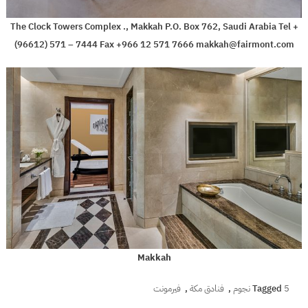
The Clock Towers Complex ., Makkah P.O. Box 762, Saudi Arabia Tel +
(96612) 571 – 7444 Fax +966 12 571 7666
makkah@fairmont.com
Makkah
5 نجوم
Tagged
,
فنادق مكة
,
فيرمونت