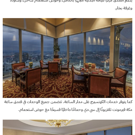
يضم الفندق مركزًا للياقة البدنية مُجهزًا بالكامل، وحوض استحمام ساخن، وساونا،
وغرفة بخار.
كما يتوفر خدمات الكونسيرج على مدار الساعة. تتضمن جميع الوحدات في فندق ساعة
مكة فيرمونت تلفزيونًا إل سي دي وحمامًا داخليًا فسيحًا مع حوض استحمام.