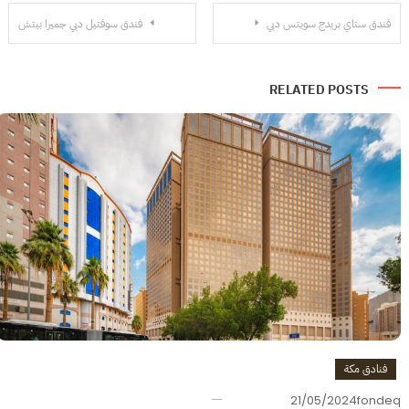
تصفّح
فندق ستاي بريدج سويتس دبي
فندق سوفتيل دبي جميرا بيتش
المقالات
RELATED POSTS
فنادق مكة
21/05/2024
fondeq