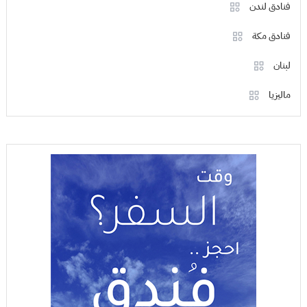
فنادق لندن
فنادق مكة
لبنان
ماليزيا