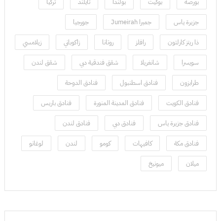
بورصة
بوكيت
بولندا
تايلند
تركيا
جزيرة ياس
جميرا Jumeirah
جورجيا
ذا ريتز كارلتون
رافلز
روتانا
زاكوباني
زيلامسي
سويسرا
شانغريلا
شقق فندقية دبي
شقق لندن
طرابزون
فنادق اسطنبول
فنادق الدوحة
فنادق الكويت
فنادق المدينة المنورة
فنادق باريس
فنادق جزيرة ياس
فنادق دبي
فنادق لندن
فنادق مكة
كافيهات
كومو
لندن
لوغانو
ميلان
ميونيخ