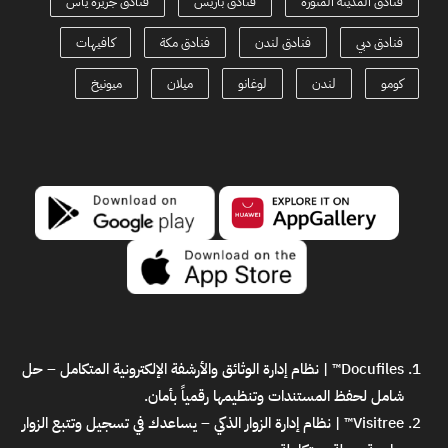
فنادق المدينة المنورة
فنادق باريس
فنادق جزيرة ياس
فنادق دبي
فنادق لندن
فنادق مكة
كافيهات
كومو
لندن
لوغانو
ميلان
ميونيخ
Docufiles™ | نظام إدارة الوثائق والأرشفة الإلكترونية المتكامل
– حل
شامل لحفظ المستندات وتنظيمها رقمياً بأمان.
Visitree™ | نظام إدارة الزوار الذكي
– يساعدك في تسجيل وتتبع الزوار