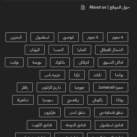
حول الموقع | About us
4 نجوم
5 نجوم
ابوضبي
اسطنبول
البحرين
الشمال الايطالي
المانيا
النمسا
اليونان
اماكن التسوق
انترلاكن
بانكوك
بورصة
بوكيت
بولندا
تايلند
تركيا
جزيرة ياس
جميرا Jumeirah
جورجيا
ذا ريتز كارلتون
رافلز
روتانا
زاكوباني
زيلامسي
سويسرا
شانغريلا
شقق فندقية دبي
شقق لندن
طرابزون
فنادق اسطنبول
فنادق الدوحة
فنادق الكويت