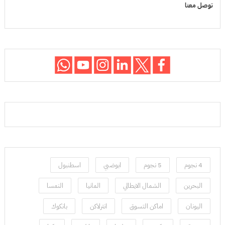
توصل معنا
4 نجوم
5 نجوم
ابوضبي
اسطنبول
البحرين
الشمال الايطالي
المانيا
النمسا
اليونان
اماكن التسوق
انترلاكن
بانكوك