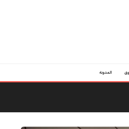
وق
المدونة