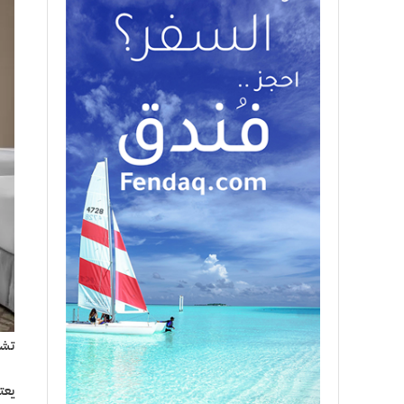
تشم
يعتب