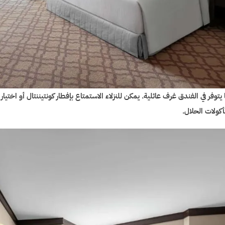
 يتوفر في الفندق غرف عائلية. يمكن للنزلاء الاستمتاع بإفطار كونتيننتال أو اختي
أكولات الحلال.