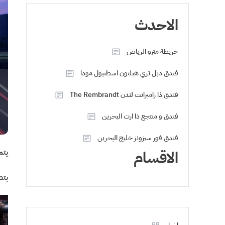
الاحدث
خريطة مترو الرياض
فندق دبل تري هيلتون اسطنبول مودا
فندق ذا رامبرانت لندن The Rembrandt
فندق و منتجع ذا ارت البحرين
فندق فور سيزونز خليج البحرين
الاقسام
يتم
بتصنيف 4 نجوم، ويق