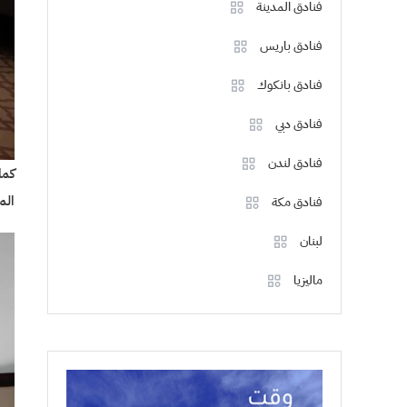
فنادق المدينة
فنادق باريس
فنادق بانكوك
فنادق دبي
فنادق لندن
كما
الم
فنادق مكة
لبنان
ماليزيا