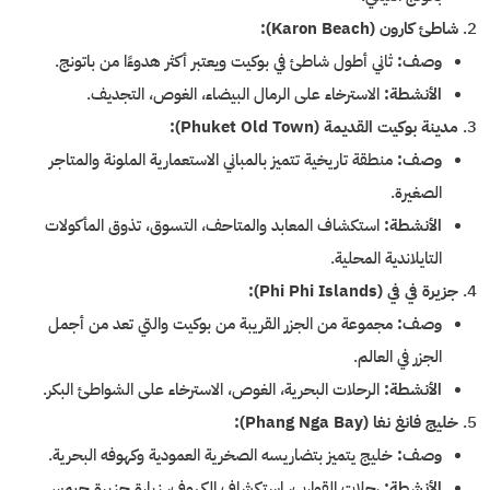
شاطئ كارون (Karon Beach):
وصف:
ثاني أطول شاطئ في بوكيت ويعتبر أكثر هدوءًا من باتونج.
الأنشطة:
الاسترخاء على الرمال البيضاء، الغوص، التجديف.
مدينة بوكيت القديمة (Phuket Old Town):
وصف:
منطقة تاريخية تتميز بالمباني الاستعمارية الملونة والمتاجر
الصغيرة.
الأنشطة:
استكشاف المعابد والمتاحف، التسوق، تذوق المأكولات
التايلاندية المحلية.
جزيرة في في (Phi Phi Islands):
وصف:
مجموعة من الجزر القريبة من بوكيت والتي تعد من أجمل
الجزر في العالم.
الأنشطة:
الرحلات البحرية، الغوص، الاسترخاء على الشواطئ البكر.
خليج فانغ نغا (Phang Nga Bay):
وصف:
خليج يتميز بتضاريسه الصخرية العمودية وكهوفه البحرية.
الأنشطة:
رحلات القوارب، استكشاف الكهوف، زيارة جزيرة جيمس