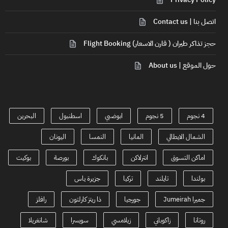
اتصل بنا | Contact us
حجز تذاكر طيران ( قارن الاسعار) Flight Booking
حول الموقع | About us
4 نجوم
5 نجوم
ابوضبي
اسطنبول
البحرين
الشمال الايطالي
المانيا
النمسا
اليونان
اماكن التسوق
انترلاكن
بانكوك
بورصة
بوكيت
بولندا
تايلند
تركيا
جزيرة ياس
جميرا Jumeirah
جورجيا
ذا ريتز كارلتون
رافلز
روتانا
زاكوباني
زيلامسي
سويسرا
شانغريلا