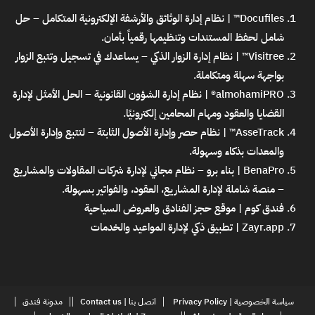
Docufiles™ | نظام إدارة الوثائق والأرشفة الإلكترونية المتكامل
– حل
شامل لحفظ المستندات وتنظيمها رقمياً بأمان.
Visitree™ | نظام إدارة الزوار الذكي
– يساعدك في تسجيل وتتبع الزوار
بواجهة سهلة ومتكاملة.
almohamiPRO® | نظام إدارة الشؤون القانونية
– الحل الأمثل لإدارة
القضايا والعقود ومهام المحامين إلكترونيًا.
AsseTrack™ | نظام حصر وإدارة الأصول الثابتة
– لتتبع وإدارة الأصول
والمعدات بذكاء وسهولة.
BenaPro | بناء برو – نظام مجاني لإدارة شركات المقاولات والمشاريع
– منصة شاملة لإدارة المشاريع، العقود، والفواتير بسهولة.
فندق كوم | موقع حجز الفنادق والعروض السياحية
Zayr.app | تطبيق ذكي لإدارة المواعيد والخدمات
سياسة الخصوصية | Privacy Policy
اتصل بنا | Contact us
مدونة فندق