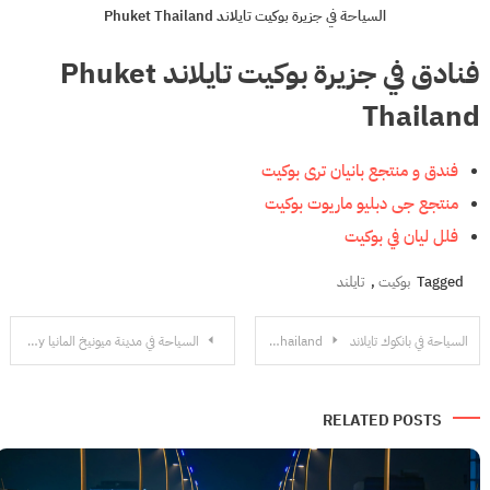
السياحة في جزيرة بوكيت تايلاند Phuket Thailand
فنادق في جزيرة بوكيت تايلاند Phuket
Thailand
فندق و منتجع بانيان ترى بوكيت
منتجع جى دبليو ماريوت بوكيت
فلل ليان في بوكيت
Tagged
بوكيت
,
تايلند
تصفّح
السياحة في بانكوك تايلاند Bangkok Thailand
السياحة في مدينة ميونيخ المانيا Munich Germany
المقالات
RELATED POSTS