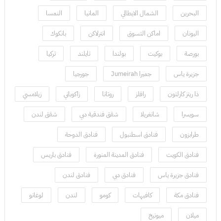
البحرين
الشمال الايطالي
المانيا
النمسا
اليونان
اماكن التسوق
انترلاكن
بانكوك
بورصة
بوكيت
بولندا
تايلند
تركيا
جزيرة ياس
جميرا Jumeirah
جورجيا
ذا ريتز كارلتون
رافلز
روتانا
زاكوباني
زيلامسي
سويسرا
شانغريلا
شقق فندقية دبي
شقق لندن
طرابزون
فنادق اسطنبول
فنادق الدوحة
فنادق الكويت
فنادق المدينة المنورة
فنادق باريس
فنادق جزيرة ياس
فنادق دبي
فنادق لندن
فنادق مكة
كافيهات
كومو
لندن
لوغانو
ميلان
ميونيخ