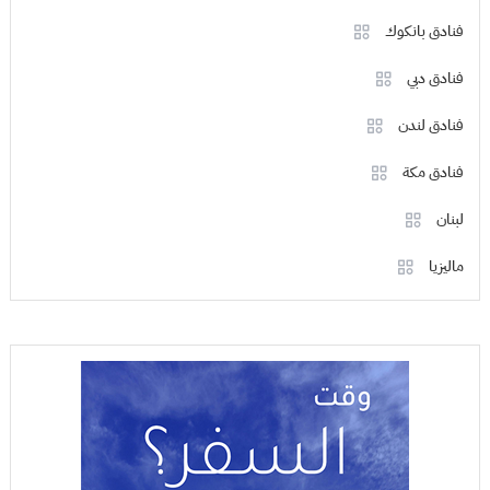
فنادق بانكوك
فنادق دبي
فنادق لندن
فنادق مكة
لبنان
ماليزيا