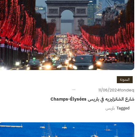
المدونة
11/06/2024
fondeq
شارع الشانزليزيه في باريس Champs-Élysées
Tagged
باريس