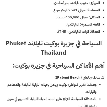
الموقع:
جنوب تايلاند، بحر أندامان.
المساحة:
حوالي 543 كيلومتر مربع.
السكان:
حوالي 400,000 نسمة.
اللغة الرسمية:
التايلاندية.
العملة:
البات التايلاندي (THB).
السياحة في جزيرة بوكيت تايلاند Phuket
Thailand
أهم الأماكن السياحية في جزيرة بوكيت:
شاطئ باتونج (Patong Beach):
وصف:
أشهر شواطئ بوكيت ويتميز بحياته الليلية النابضة والمطاعم
والبارات.
الأنشطة:
السباحة، التزلج على الماء، الحياة الليلية، التسوق في سوق
باتونج الليلي.