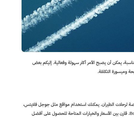
ناسبة، يمكن أن يصبح الأمر أكثر سهولة وفعالية. إليكم بعض
ة وميسورة التكلفة.
يصة لرحلات الطيران. يمكنك استخدام مواقع مثل جوجل فلايتس،
سكاي سكانر، أو مواقع حجز الفنادق ورحلات الطيران مثل Expedia وBooking.com. قارن بين الأسعار والخيارات المتاحة للحصول على أفضل