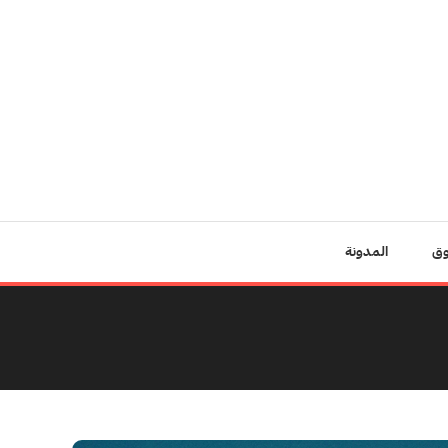
وق
المدونة