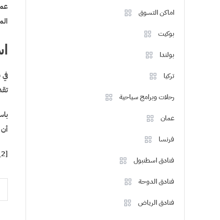
عمو
اماكن التسوق
الم
بوكيت
اس
بولندا
في 
تركيا
تقد
رحلات وبرامج سياحية
باس
عمان
أن 
فرنسا
[ad_2]
فنادق اسطنبول
فنادق الدوحة
تص
فنادق الرياض
ال