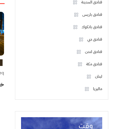
فنادق المدينة
فنادق باريس
فنادق بانكوك
فنادق دبي
فنادق لندن
فنادق مكة
eq
لبنان
خر
ماليزيا