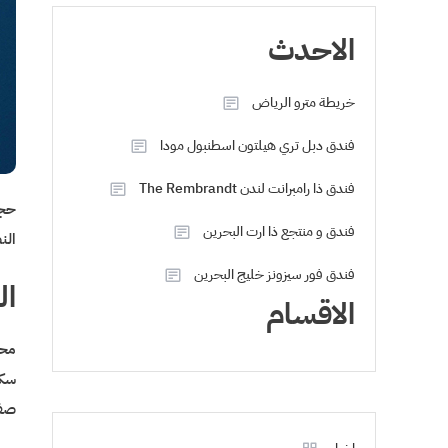
الاحدث
خريطة مترو الرياض
فندق دبل تري هيلتون اسطنبول مودا
فندق ذا رامبرانت لندن The Rembrandt
حجز
فندق و منتجع ذا ارت البحرين
الن
فندق فور سيزونز خليج البحرين
ال
الاقسام
محر
صفق